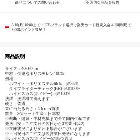
商品についての問い合わせ
不適切な商品を報告
8/10(月)10:00まで！JCBブランド選択で楽天カード新規入会＆3回利用で
8,000ポイント進呈！
商品説明
サイズ：40×60cm
中材：低発泡ポリスチレン100%
側地：
ホワイト⇒ポリエステル65％、綿35％
タイプライターチェック(BR)⇒綿100%
ハイビスカス(ネイビー)⇒綿100%
洗濯：洗濯機で洗えます
硬さ：普通
首に当たる高さ：4.5ｃｍ前後
数量：2個セット生産：日本製
※裁断・縫製・中材充填まで全て国内生産です
発送目安：ご注文日の翌日から3営業日以内
※在庫状況により変わる場合がございます
※土日祝日のご注文は翌営業日発送になります
※ハイビスカス(ネイビー)の柄位置は、