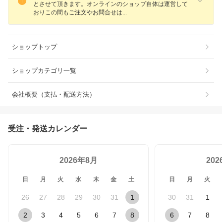
とさせて頂きます。オンラインのショップ自体は運営して
おりこの間もご注文やお問合せ
は
ショップトップ
ショップカテゴリ一覧
会社概要（支払・配送方法）
受注・発送カレンダー
2026年8月
20
日
月
火
水
木
金
土
日
月
火
26
27
28
29
30
31
1
30
31
1
2
3
4
5
6
7
8
6
7
8