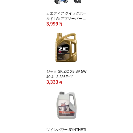
カエディア クイックホー
ルドII Airアブソーバー K
3,999
DR-M11CPJ
円
ジック SK ZIC X9 SP 5W
40 4L 3.236E+11
3,333
円
ツインパワー SYNTHETI