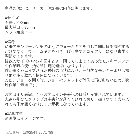
商品の保証は、メーカー保証書の内容に準じます。
●サイズ
全長：200mm
最大開口：33mm
ヘッド角度：22°
●備考
従来のモンキーレンチのようにウォームギアを回して開口幅を調節する
だけでなく、ウォームギアを引き下げる事でアゴがフリーになり素早く
調節ができます。
複数のサイズのネジを回すとき、閉じてしまってあったモンキーレンチ
の作業時の使い始め等に時間短縮になります。
首が細くシェイプされた独特の形状により、一般的なモンキーよりも振
り角が多く取れる構造になっています。
また、ジョーを開く時、ジョーのシャフトが外側に飛び出ないため、狭
所作業に最適です。
片面はミリ表記、もう片面はインチ表記の目盛りが施されています。
丸みを帯びたグリップは中央部が薄くくびれており、握りやすく力を入
れても手が痛くなりにくい形状になっています。
●写真注意
※画像はイメージです。
商品番号：1302549-2571788