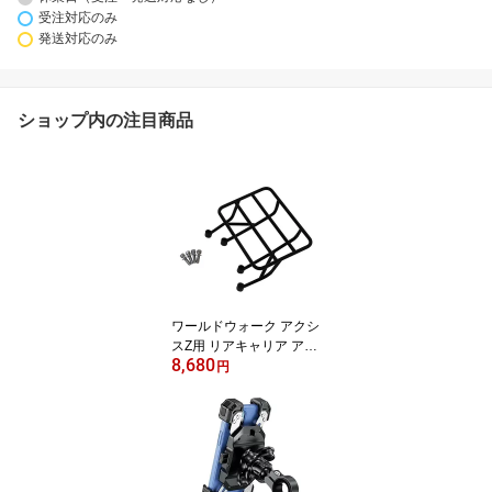
受注対応のみ
発送対応のみ
ショップ内の注目商品
ワールドウォーク アクシ
スZ用 リアキャリア アク
8,680
シスZ wca-29
円