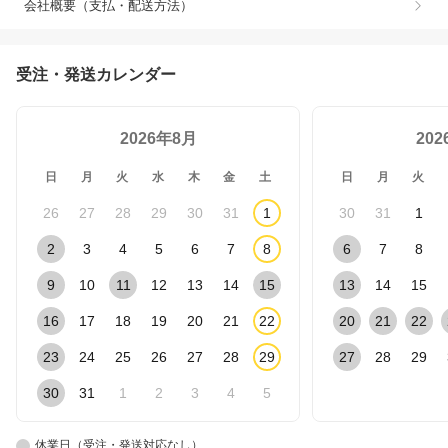
会社概要（支払・配送方法）
受注・発送カレンダー
2026年8月
20
日
月
火
水
木
金
土
日
月
火
26
27
28
29
30
31
1
30
31
1
2
3
4
5
6
7
8
6
7
8
9
10
11
12
13
14
15
13
14
15
16
17
18
19
20
21
22
20
21
22
23
24
25
26
27
28
29
27
28
29
30
31
1
2
3
4
5
休業日（受注・発送対応なし）