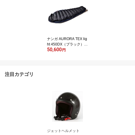
袋 キャンプや来客用布
団の代わりに N0001234
ナンガ AURORA TEX lig
ht 450DX（ブラック）オ
50,600
ーロラテックスライト N
円
0001237
注目カテゴリ
ジェットヘルメット