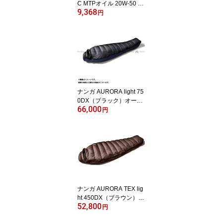
C MTPオイル 20W-50 1
9,368
ガロン エボリューション
円
エンジン以降のハーレー
各車種 ・019793
ナンガ AURORA light 75
0DX（ブラック）オーロ
66,000
ラライト N17DBK13
円
ナンガ AURORA TEX lig
ht 450DX（ブラウン）オ
52,800
ーロラテックスライト
円
冬用シュラフ 最上級寝