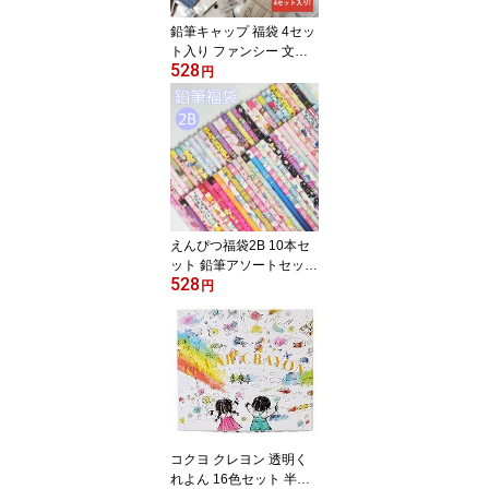
鉛筆キャップ 福袋 4セッ
ト入り ファンシー 文具
528
小学生 文具セット 文房
円
具 アソートセット ノベ
ルティ 粗品 イベント 子
供会 プチギフト 鉛筆キ
ャップセット キッズ ラ
ッピング不可
えんぴつ福袋2B 10本セ
ット 鉛筆アソートセット
528
鉛筆まとめ買い 鉛筆お得
円
セット キッズ
コクヨ クレヨン 透明く
れよん 16色セット 半透