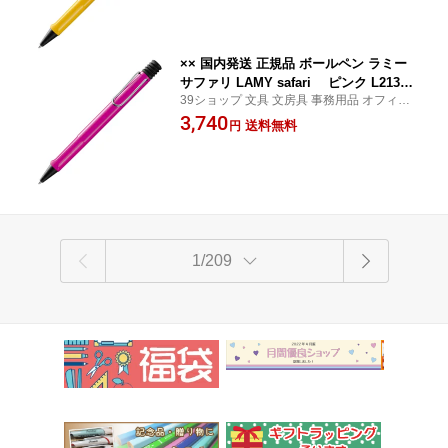
×× 国内発送 正規品 ボールペン ラミー
サファリ LAMY safari ピンク L213P
39ショップ 文具 文房具 事務用品 オフィス
KMBK 三菱鉛筆 MITSUBISHI
ステーショナリー 日用品 日用雑貨 ファン
3,740
送料無料
円
シー 女の子 男の子 景品 イベント
1/209