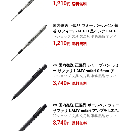
ステーショナリー 日用品 日用雑貨 ファン
1,210
菱鉛筆 MITSUBISHI
送料無料
円
シー 女の子 男の子 景品 イベント
国内発送 正規品 ラミー ボールペン 替
芯 リフィール M16 B 黒インク LM16BB
39ショップ 文具 文房具 事務用品 オフィス
K LAMY 高級文具 大人文具 お祝い 三菱
ステーショナリー 日用品 日用雑貨 ファン
1,210
鉛筆 MITSUBISHI
送料無料
円
シー 女の子 男の子 景品 イベント
×× 国内発送 正規品 シャープペン ラミ
ー サファリ LAMY safari 0.5mm アン
39ショップ 文具 文房具 事務用品 オフィス
ブラ L117 三菱鉛筆 MITSUBISHI
ステーショナリー 日用品 日用雑貨 ファン
3,740
送料無料
円
シー 女の子 男の子 景品 イベント
×× 国内発送 正規品 ボールペン ラミー
サファリ LAMY safari アンブラ L217U
39ショップ 文具 文房具 事務用品 オフィス
MMBK 三菱鉛筆 MITSUBISHI
ステーショナリー 日用品 日用雑貨 ファン
3,740
送料無料
円
シー 女の子 男の子 景品 イベント