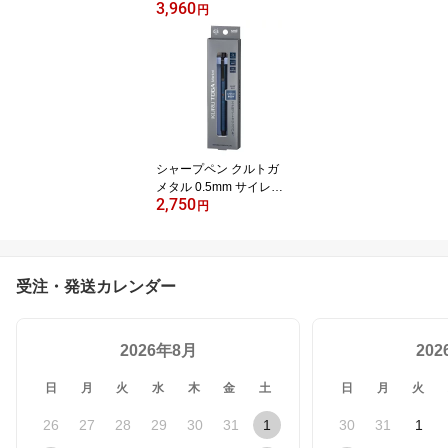
3,960
明 オイルゲルクレヨン
円
紙箱入り KE-AC28 KOK
UYO
シャープペン クルトガ
メタル 0.5mm サイレン
2,750
トブルー M5KH1P.10 三
円
菱鉛筆 MITSUBISHI
受注・発送カレンダー
2026年8月
20
日
月
火
水
木
金
土
日
月
火
26
27
28
29
30
31
1
30
31
1