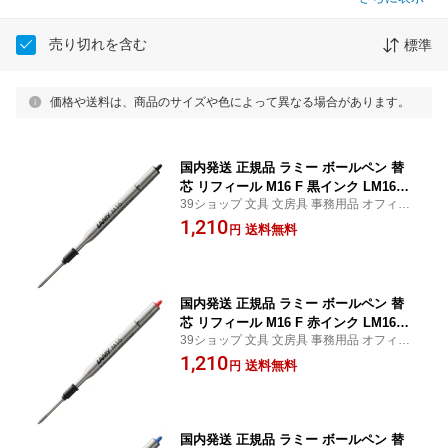
売り切れを含む
標準
価格や送料は、商品のサイズや色によって異なる場合があります。
国内発送 正規品 ラミー ボールペン 替
芯 リフィール M16 F 黒インク LM16FB
39ショップ 文具 文房具 事務用品 オフィス
K LAMY 高級文具 大人文具 お祝い 三菱
ステーショナリー 日用品 日用雑貨 ファン
1,210
鉛筆 MITSUBISHI
送料無料
円
シー 女の子 男の子 景品 イベント
国内発送 正規品 ラミー ボールペン 替
芯 リフィール M16 F 赤インク LM16FR
39ショップ 文具 文房具 事務用品 オフィス
D LAMY 高級文具 大人文具 お祝い 三菱
ステーショナリー 日用品 日用雑貨 ファン
1,210
鉛筆 MITSUBISHI
送料無料
円
シー 女の子 男の子 景品 イベント
国内発送 正規品 ラミー ボールペン 替