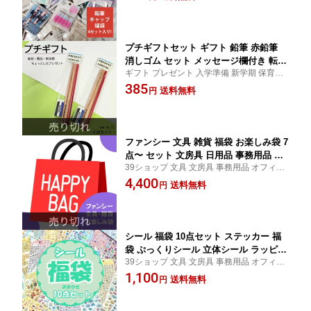
シー 女の子 男の子 景品 イベント
キッズ ラッピング不可
プチギフトセット ギフト 鉛筆 赤鉛筆
消しゴム セット メッセージ欄付き 転校
ギフト プレゼント 入学準備 新学期 保育園
引っ越し 小学生 ノベルティ 粗品 イベ
幼稚園 小学生 卒業 お祝い 新学期 入学祝い
385
ント 子供会 プチギフト 文房具 キッズ
送料無料
円
準備 記念品 販促品 企業
お祝い お返し 卒園 入学 進級 進学 ラッ
ピング不可
ファンシー 文具 雑貨 福袋 お楽しみ袋 7
点〜 セット 文房具 日用品 事務用品 ま
39ショップ 文具 文房具 事務用品 オフィス
とめ買い ラッピング不可
ステーショナリー 日用品 日用雑貨 ファン
4,400
送料無料
円
シー 女の子 男の子 景品 イベント
シール 福袋 10点セット ステッカー 福
袋 ぷっくりシール 立体シール ラッピン
39ショップ 文具 文房具 事務用品 オフィス
グ不可 キャンセル 返品 交換不可 景品
ステーショナリー 日用品 日用雑貨 ファン
1,100
子供会 運動会
送料無料
円
シー 女の子 男の子 景品 イベント