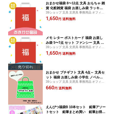
おまかせ福袋 8〜12点 文具 おもちゃ 雑
貨 化粧雑貨 福袋 お楽しみ袋 ラッキー
39ショップ 文具 文房具 事務用品 オフィス
バッグ 小学生 ノベルティ 粗品 イベン
ステーショナリー 日用品 日用雑貨 ファン
1,650
ト 子供会 プチギフト セット 文房具 日
送料無料
円
シー 女の子 男の子 景品 イベント
用品 事務用品 まとめ買い ラッピング不
可
メモ レター ポストカード 福袋 お楽し
み袋 5〜7点 セット ファンシー 文具 文
39ショップ 文具 文房具 事務用品 オフィス
房具 事務用品 まとめ買い ラッピング不
ステーショナリー 日用品 日用雑貨 ファン
1,650
可
送料無料
円
シー 女の子 男の子 景品 イベント
おまかせ プチギフト 文具 4点～ 文具セ
ット 福袋 お楽しみ袋 小学生 ノベルテ
39ショップ 文具 文房具 事務用品 オフィス
ィ 粗品 イベント 子供会 プチギフト セ
ステーショナリー 日用品 日用雑貨 ファン
660
ット 文房具 プチプラ 引っ越し 夏祭り
送料無料
円
シー 女の子 男の子 景品 イベント
女の子 男の子 ラッピング不可
えんぴつ福袋B 10本セット 鉛筆アソー
トセット 鉛筆まとめ買い 鉛筆お得セ