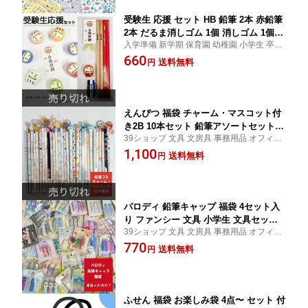
受験生 応援 セット HB 鉛筆 2本 赤鉛筆
2本 だるま消しゴム 1個 消しゴム 1個入
入学準備 新学期 保育園 幼稚園 小学生 卒業
※色選べません 合格祈願 プレゼント ギ
お祝い 新学期 入学祝い 準備 記念品 ギフト
660
フト 試験 受験 必勝 受験生 五角形鉛筆
送料無料
円
プレゼント 販促品 企業
えんぴつ 福袋 チャーム・マスコット付
き2B 10本セット 鉛筆アソートセット
39ショップ 文具 文房具 事務用品 オフィス
鉛筆まとめ買い 鉛筆お得セット キッズ
ステーショナリー 日用品 日用雑貨 ファン
1,100
送料無料
円
シー 女の子 男の子 景品 イベント
パロディ 鉛筆キャップ 福袋 4セット入
り ファンシー 文具 小学生 文具セット
39ショップ 文具 文房具 事務用品 オフィス
文房具 アソートセット ノベルティ 粗品
ステーショナリー 日用品 日用雑貨 ファン
770
イベント 子供会 プチギフト 鉛筆キャッ
送料無料
円
シー 女の子 男の子 景品 イベント
プセット キッズ ラッピング不可
ふせん 福袋 お楽しみ袋 4点〜 セット 付