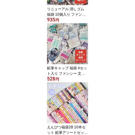
リニューアル 消しゴム
福袋 10個入り ファンシ
935
ー 文具 小学生 ノベルテ
円
ィ 粗品 イベント 子供会
プチギフト 文房具 消し
ゴムセット 消しゴムかわ
いい まとめ買い キッズ
ラッピング不可
鉛筆キャップ 福袋 4セッ
ト入り ファンシー 文具
528
小学生 文具セット 文房
円
具 アソートセット ノベ
ルティ 粗品 イベント 子
供会 プチギフト 鉛筆キ
ャップセット キッズ ラ
ッピング不可
えんぴつ福袋2B 10本セ
ット 鉛筆アソートセット