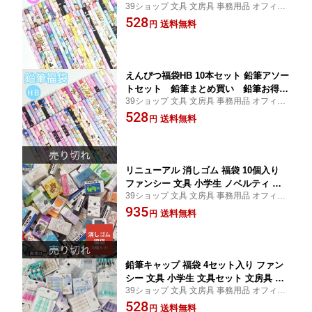
39ショップ 文具 文房具 事務用品 オフィス
ット
ステーショナリー 日用品 日用雑貨 ファン
528
送料無料
円
シー 女の子 男の子 景品 イベント
えんぴつ福袋HB 10本セット 鉛筆アソー
トセット 鉛筆まとめ買い 鉛筆お得セ
39ショップ 文具 文房具 事務用品 オフィス
ット
ステーショナリー 日用品 日用雑貨 ファン
528
送料無料
円
シー 女の子 男の子 景品 イベント
リニューアル 消しゴム 福袋 10個入り
ファンシー 文具 小学生 ノベルティ 粗
39ショップ 文具 文房具 事務用品 オフィス
品 イベント 子供会 プチギフト 文房具
ステーショナリー 日用品 日用雑貨 ファン
935
消しゴムセット 消しゴムかわいい まと
送料無料
円
シー 女の子 男の子 景品 イベント
め買い キッズ ラッピング不可
鉛筆キャップ 福袋 4セット入り ファン
シー 文具 小学生 文具セット 文房具 ア
39ショップ 文具 文房具 事務用品 オフィス
ソートセット ノベルティ 粗品 イベント
ステーショナリー 日用品 日用雑貨 ファン
528
子供会 プチギフト 鉛筆キャップセット
送料無料
円