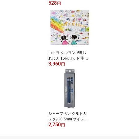
528
鉛筆まとめ買い 鉛筆お得
円
セット キッズ
コクヨ クレヨン 透明く
れよん 16色セット 半透
3,960
明 オイルゲルクレヨン
円
紙箱入り KE-AC28 KOK
UYO
シャープペン クルトガ
メタル 0.5mm サイレン
2,750
トブルー M5KH1P.10 三
円
菱鉛筆 MITSUBISHI