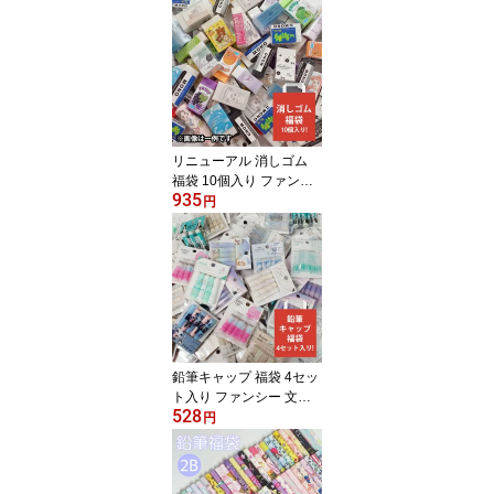
リニューアル 消しゴム
福袋 10個入り ファンシ
935
ー 文具 小学生 ノベルテ
円
ィ 粗品 イベント 子供会
プチギフト 文房具 消し
ゴムセット 消しゴムかわ
いい まとめ買い キッズ
ラッピング不可
鉛筆キャップ 福袋 4セッ
ト入り ファンシー 文具
528
小学生 文具セット 文房
円
具 アソートセット ノベ
ルティ 粗品 イベント 子
供会 プチギフト 鉛筆キ