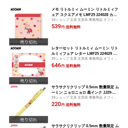
メモ リトルミィ ムーミン リトルミィフ
ェア スクエアメモ LMF25 224028 カミ
39ショップ 文具 文房具 事務用品 オフィス
オジャパン kamiojapan
ステーショナリー 日用品 日用雑貨 ファン
539
送料無料
円
シー 女の子 男の子 景品 イベント
レターセット リトルミィ ムーミン リト
ルミィフェア レター LMF25 224029 カ
39ショップ 文具 文房具 事務用品 オフィス
ミオジャパン kamiojapan
ステーショナリー 日用品 日用雑貨 ファン
646
送料無料
円
シー 女の子 男の子 景品 イベント
サラサクリクリップ 0.5mm 数量限定 ム
ーミン ニョロニョロ 黒インク JJ29-MM
39ショップ 文具 文房具 事務用品 オフィス
2-BK1 ゼブラ ZEBRA
ステーショナリー 日用品 日用雑貨 ファン
220
送料無料
円
シー 女の子 男の子 景品 イベント
サラサクリクリップ 0.5mm 数量限定 ム