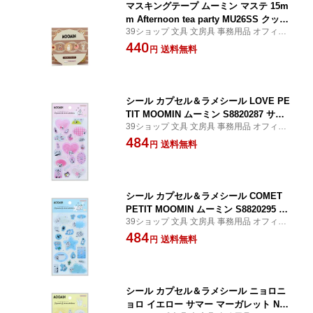
マスキングテープ ムーミン マステ 15m
m Afternoon tea party MU26SS クッキ
39ショップ 文具 文房具 事務用品 オフィス
ー S8818622 サンスター文具 sunstar
ステーショナリー 日用品 日用雑貨 ファン
440
送料無料
円
シー 女の子 男の子 景品 イベント
シール カプセル＆ラメシール LOVE PE
TIT MOOMIN ムーミン S8820287 サン
39ショップ 文具 文房具 事務用品 オフィス
スター文具 sunstar
ステーショナリー 日用品 日用雑貨 ファン
484
送料無料
円
シー 女の子 男の子 景品 イベント
シール カプセル＆ラメシール COMET
PETIT MOOMIN ムーミン S8820295 サ
39ショップ 文具 文房具 事務用品 オフィス
ンスター文具 sunstar
ステーショナリー 日用品 日用雑貨 ファン
484
送料無料
円
シー 女の子 男の子 景品 イベント
シール カプセル＆ラメシール ニョロニ
ョロ イエロー サマー マーガレット NY