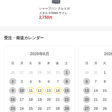
シャープペン クルトガ
メタル 0.5mm サイレン
2,750
トブルー M5KH1P.10 三
円
菱鉛筆 MITSUBISHI
受注・発送カレンダー
2026年8月
20
日
月
火
水
木
金
土
日
月
火
26
27
28
29
30
31
1
30
31
1
2
3
4
5
6
7
8
6
7
8
9
10
11
12
13
14
15
13
14
15
16
17
18
19
20
21
22
20
21
22
23
24
25
26
27
28
29
27
28
29