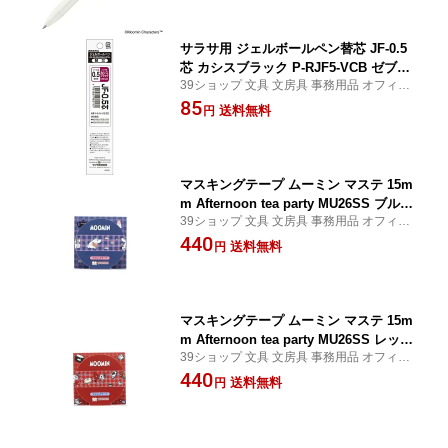
サラサ用 ジェルボールペン替芯 JF-0.5
芯 カシスブラック P-RJF5-VCB ゼブラ
39ショップ 文具 文房具 事務用品 オフィス
ZEBRA
ステーショナリー 日用品 日用雑貨 ファン
85
送料無料
円
シー 女の子 男の子 景品 イベント
マスキングテープ ムーミン マステ 15m
m Afternoon tea party MU26SS ブルー
39ショップ 文具 文房具 事務用品 オフィス
S8818606 サンスター文具 sunstar
ステーショナリー 日用品 日用雑貨 ファン
440
送料無料
円
シー 女の子 男の子 景品 イベント
マスキングテープ ムーミン マステ 15m
m Afternoon tea party MU26SS レッド
39ショップ 文具 文房具 事務用品 オフィス
S8818614 サンスター文具 sunstar
ステーショナリー 日用品 日用雑貨 ファン
440
送料無料
円
シー 女の子 男の子 景品 イベント