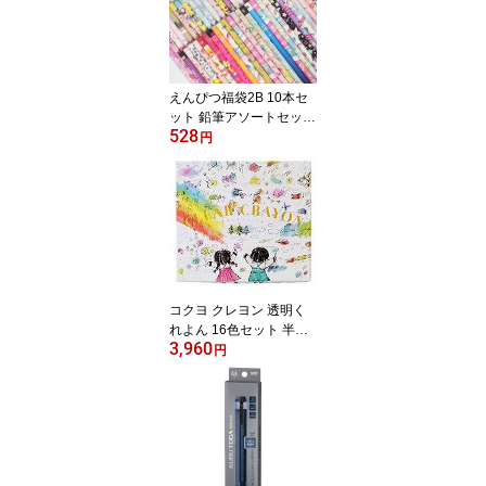
ャップセット キッズ ラ
ッピング不可
えんぴつ福袋2B 10本セ
ット 鉛筆アソートセット
528
鉛筆まとめ買い 鉛筆お得
円
セット キッズ
コクヨ クレヨン 透明く
れよん 16色セット 半透
3,960
明 オイルゲルクレヨン
円
紙箱入り KE-AC28 KOK
UYO