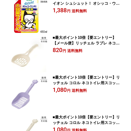
イオン シュシュット！ オシッコ・ウン
チ専用 消臭剤 猫用 つめかえ用 大容量 4
1,388
送料無料
円
80ml (猫・キャット)
■最大ポイント10倍【要エントリー】
【メール便】リッチェル ラプレ ネコト
イレ用スコップ アイボリー (猫・キャッ
820
送料無料
円
ト)[M便 1/3]
■最大ポイント10倍【要エントリー】リ
ッチェル コロル ネコトイレ用スコップ
大粒用 パープル (猫・キャット)
1,080
送料無料
円
■最大ポイント10倍【要エントリー】リ
ッチェル コロル ネコトイレ用スコップ
小粒用 ベージュ (猫・キャット)
1,080
送料無料
円