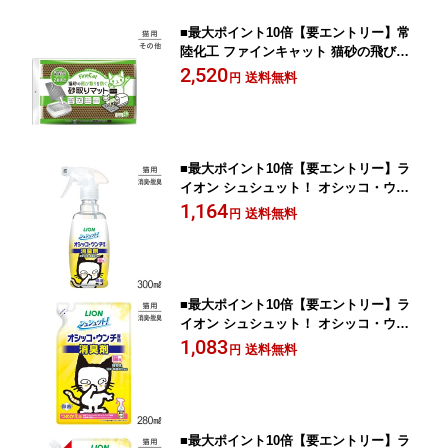
■最大ポイント10倍【要エントリー】常
陸化工 ファインキャット 猫砂の飛び散
りを防ぐ 砂取りマット スクエア (猫・
2,520
送料無料
円
キャット)
■最大ポイント10倍【要エントリー】ラ
イオン シュシュット！ オシッコ・ウン
チ専用 消臭剤 猫用 300ml (猫・キャッ
1,164
送料無料
円
ト)
■最大ポイント10倍【要エントリー】ラ
イオン シュシュット！ オシッコ・ウン
チ専用 消臭剤 猫用 つめかえ用 280ml
1,083
送料無料
円
(猫・キャット)
■最大ポイント10倍【要エントリー】ラ