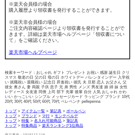
※楽天会員様の場合
購入履歴より領収書を発行することができます。
※楽天非会員様の場合
ご注文内容確認ページより領収書を発行することがで
きます。詳細は楽天市場ヘルプページ「領収書につい
て」をご確認ください。
楽天市場ヘルプページ
検索キーワード：おしゃれ ギフト プレゼント お祝い 感謝 誕生日 クリ
スマス 敬老の日 父の日 母の日 ホワイトデー バレンタインデー 入学祝
い 就職祝い 退職祝い 記念日 昇進祝い 彼氏 夫 旦那 恋人 お父さん 父
彼女 奥さん 妻 両親 子供 息子 兄 弟 男性 メンズ 男友達 娘 姉 妹 女性
レディース 女友達 同僚 上司 部下 先輩 後輩 自分 人気 おしゃれ かわ
いい かっこいい シンプル メッセージカード ラッピング ブランド 10代
20代 30代 40代 50代 60代 70代 ペレペンナ pellepenna
トップ
>
アイテム一覧
>
筆記具
>
ボールペン
トップ
>
ブランド
>
マ行
>
モンテベルデ
トップ
>
特集
>
名入れ可能商品
>
筆記具
トップ
>
特集商品
>
楽天ランキング1位商品
商品番号：1918112-116