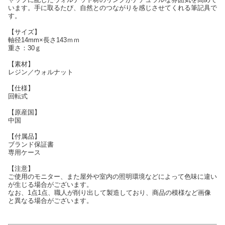
います。手に取るたび、自然とのつながりを感じさせてくれる筆記具で
す。
【サイズ】
軸径14mm×長さ143ｍｍ
重さ：30ｇ
【素材】
レジン／ウォルナット
【仕様】
回転式
【原産国】
中国
【付属品】
ブランド保証書
専用ケース
【注意】
ご使用のモニター、また屋外や室内の照明環境などによって色味に違い
が生じる場合がございます。
なお、1点1点、職人が削り出して製造しており、商品の模様など画像
と異なる場合がございます。