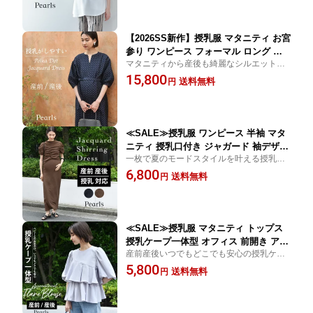
フル 授乳口付き 春 秋 冬 おしゃれ 可愛い
ケープ一体型 Pearls パールズ
【2026SS新作】授乳服 マタニティ お宮
参り ワンピース フォーマル ロング ボ
マタニティから産後も綺麗なシルエットの
リューム袖 七分袖 ドット ジャガード
ロング丈ドットジャガードドレス 授乳服 ワ
15,800
ドレス 入学式 入園式 卒園式 結婚式 七
送料無料
円
ンピース フォーマル お宮参り 入学式 入園
五三 記念写真 フォト 授乳口付き 前開
式 卒園式 結婚式 七五三 授乳口付き 前開き
き ウエスト調節 秋 冬 春 妊婦服 産前産
後 臨月 オシャレ Pearls パールズ
≪SALE≫授乳服 ワンピース 半袖 マタ
ニティ 授乳口付き ジャガード 袖デザイ
一枚で夏のモードスタイルを叶える授乳口
ン シャーリング アシンメトリー 春夏
付きジャガードロングドレス 授乳服 ワンピ
6,800
夏 マキシ ロング ロング丈 産前産後 お
送料無料
円
ース 半袖 マタニティ 袖デザイン シャーリ
しゃれ オシャレ 可愛い かわいい ママ
ング アシンメトリー 春 産前産後 おしゃれ
妊婦 妊婦服 モード 黒 ブラック ブラウ
ン Pearls パールズ
≪SALE≫授乳服 マタニティ トップス
授乳ケープ一体型 オフィス 前開き アシ
産前産後いつでもどこでも安心の授乳ケー
ンメトリー ティアードフレア 春夏秋 ブ
プ一体型アシンメトリーフレアブラウス 授
5,800
ラウス 授乳口 妊婦服 産前産後 オシャ
送料無料
円
乳服 マタニティ トップス オフィス 前開き
レ おしゃれ 可愛い かわいい 白 黒 ホワ
春夏秋 妊婦服 産前産後 オシャレ 可愛い
イト ブラック ラベンダー グレー Pearl
s パールズ