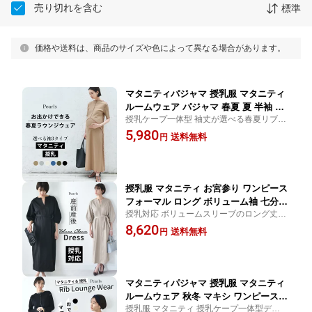
売り切れを含む
標準
価格や送料は、商品のサイズや色によって異なる場合があります。
マタニティパジャマ 授乳服 マタニティ
ルームウェア パジャマ 春夏 夏 半袖 フ
授乳ケープ一体型 袖丈が選べる春夏リブ素
レンチ 長袖 マキシ ワンピース 授乳口
材のマキシ丈ラウンジワンピース
5,980
部屋着 入院 ワンマイル リブ ロング 授
送料無料
円
乳ケープ一体型 フレア ロング丈 妊婦服
産前産後 おしゃれ オシャレ 可愛い か
っこいい パールズ Pearls
授乳服 マタニティ お宮参り ワンピース
フォーマル ロング ボリューム袖 七分袖
授乳対応 ボリュームスリーブのロング丈ポ
長袖 入学式 入園式 卒園式 結婚式 七五
ンチワンピース 秋冬 冬 春 授乳服 マタニテ
8,620
三 記念撮影 記念写真 フォト 授乳口付
送料無料
円
ィ 妊婦服 お宮参り フォーマル 入学式 入園
き 前開き ウエスト調節 秋冬 冬 春 妊婦
式 卒園式 きれいめ おしゃれ 可愛い 前開き
服 産前産後 臨月 黒 紺 おしゃれ オシャ
レ Pearls パールズ
マタニティパジャマ 授乳服 マタニティ
ルームウェア 秋冬 マキシ ワンピース
授乳服 マタニティ 授乳ケープ一体型デザイ
授乳口 部屋着 入院 ワンマイル リブ 長