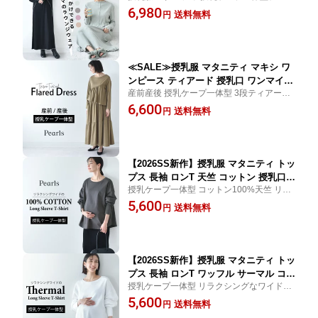
ンのマキシ丈ラウンジリブワンピース 秋冬
6,980
袖 ロング 授乳ケープ一体型 カットソー
送料無料
円
妊婦服 ルームウェア パジャマ 長袖 ロング
妊婦服 産前産後 マタニティ パジャマ
部屋着 入院 産前産後 おしゃれ 可愛い
おしゃれ 可愛い かっこいい パールズ P
earls
≪SALE≫授乳服 マタニティ マキシ ワ
ンピース ティアード 授乳口 ワンマイル
産前産後 授乳ケープ一体型 3段ティアード
ロング ロング丈 長袖 授乳ケープ 授乳
のAラインワンピース 春 夏 秋 冬 授乳服 妊
6,600
ケープ一体型 カットソー フレア 妊婦服
送料無料
円
婦服 マタニティ 産前産後 ワンマイル ロン
産前産後 マタニティ おしゃれ 可愛い
グ 長袖 おしゃれ 可愛い かっこいい
かっこいい 春 夏 秋 冬 パールズ Pearls
【2026SS新作】授乳服 マタニティ トッ
プス 長袖 ロンT 天竺 コットン 授乳口付
授乳ケープ一体型 コットン100%天竺 リラ
き 春 秋 冬 おしゃれ 可愛い ママ 妊婦
クシングなワイドシルエットのロングスリ
5,600
妊婦服 ワイドシルエット 産前産後 授乳
送料無料
円
ーブTee 授乳服 マタニティ 妊婦服 トップス
トップス 授乳ケープ 授乳ケープ一体型
長袖 授乳口付き 春 秋 冬 おしゃれ 可愛い
Pearls パールズ
【2026SS新作】授乳服 マタニティ トッ
プス 長袖 ロンT ワッフル サーマル コッ
授乳ケープ一体型 リラクシングなワイドシ
トン 授乳口付き 春 秋 冬 おしゃれ 可愛
ルエットのサーマルロングスリーブTee 授
5,600
い ママ 妊婦 妊婦服 ワイドシルエット
送料無料
円
乳服 マタニティ 妊婦服 トップス 長袖 ワッ
産前産後 授乳トップス 授乳ケープ 授乳