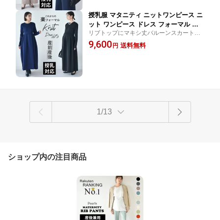
おしゃれ オシャレ Pearls パールズ
授乳服 マタニティ ニットワンピース ニ
ット ワンピース ドレス フォーマル 授
リブトップにマキシ丈バルーンスカートを
乳口 長袖 授乳ケープ ロング ロング丈
切り替えた授乳口付きニットドレス 授乳服
9,600
お宮参り 入園式 卒園式 入学式 セレモ
送料無料
円
妊婦服 マタニティ ロング ワンピース フォ
ニーフォト 妊婦服 産前産後 授乳ケープ
ーマル お宮参り セレモニー おしゃれ 可愛
一体型 冬 秋冬 春 おしゃれ オシャレ 可
い
愛い パールズ Pearls
1/13
ショップ内の注目商品