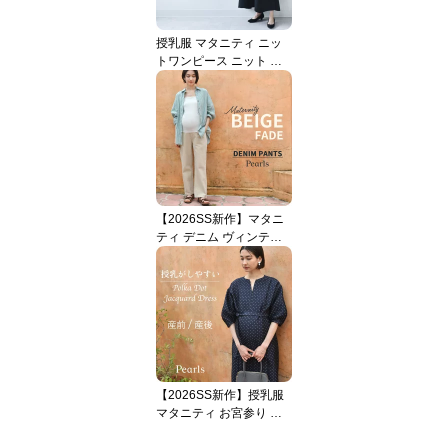
妊婦服 産前産後 臨月 黒
紺 おしゃれ オシャレ Pe
授乳服 マタニティ ニッ
arls パールズ
トワンピース ニット ワ
ンピース ドレス フォー
マル 授乳口 前開き 半袖
ボリューム袖 ロング丈
フレア お宮参り 入園式
卒園式 入学式 セレモニ
ー フォト 妊婦服 産前産
後 オールシーズン おし
ゃれ 可愛い パールズ Pe
【2026SS新作】マタニ
arls
ティ デニム ヴィンテー
ジ加工 デニムパンツ ス
トレートデニム パンツ
マタニティパンツ マタニ
ティズボン カジュアル
春 夏 秋 冬 ボトム ジーン
ズ 妊娠初期 妊娠後期 臨
月 妊婦服 ウエストゴム
アジャスター ベージュ S
【2026SS新作】授乳服
M L XL パールズ Pearls
マタニティ お宮参り ワ
ンピース フォーマル ロ