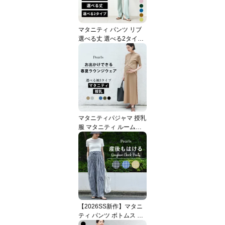
マタニティ パンツ リブ
選べる丈 選べる2タイプ
ワイド フレア スリット
産前産後兼用 フレアパン
ツ ワイドパンツ 秋冬 冬
ボトム レギンス ズボン
ヨガパンツ ルームウエア
部屋着 妊婦 妊婦服 リブ
パンツ おしゃれ オシャ
レ 可愛い 低身長 臨月 春
マタニティパジャマ 授乳
夏 夏 Pearls パールズ
服 マタニティ ルームウ
ェア パジャマ 春夏 夏 半
袖 フレンチ 長袖 マキシ
ワンピース 授乳口 部屋
着 入院 ワンマイル リブ
ロング 授乳ケープ一体型
フレア ロング丈 妊婦服
産前産後 おしゃれ オシ
ャレ 可愛い かっこいい
【2026SS新作】マタニ
パールズ Pearls
ティ パンツ ボトムス 産
前産後 ウエスト調節 ギ