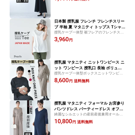
妊婦服 マタニティ ワンピース フォーマル
式 セレモニー フォト 妊婦服 産前産後
お宮参り セレモニー おしゃれ 可愛い
オールシーズン おしゃれ 可愛い パール
ズ Pearls
日本製 授乳服 フレンチ フレンチスリー
ブ 半袖 夏 マタニティ トップス Tシャツ
授乳ケープ一体型 裾フレアのフレンチスリ
裾フレア チュニック 丸首 クルーネック
ーブTシャツ
3,960
授乳口付き インナー カットソー 春夏
円
おしゃれ オシャレ 可愛い 授乳ケープ一
体型 コットン100% 妊婦服 妊婦 Pearls
パールズ 【1点までメール便可】
授乳服 マタニティ ニットワンピース ニ
ット ワンピース 授乳口 長袖 ボリュー
授乳ケープ一体型ボックスニットワンピー
ム袖 授乳ケープ ロング ロング丈 お宮
ス 冬 秋冬 春 授乳服 マタニティ 妊婦服 お
8,600
参り 入園式 卒園式 入学式 セレモニー
送料無料
円
宮参り フォーマル 入学式 入園式 卒園式 セ
フォト 妊婦服 産前産後 授乳ケープ一体
レモニー ロング きれいめ おしゃれ 可愛い
型 秋冬 春 おしゃれ オシャレ 可愛い か
っこいい パールズ Pearls
授乳服 マタニティ フォーマル お宮参り
パンツドレス パーティードレス オフィ
綺麗なシルエットの産前産後兼用オールイ
ス 授乳口付き 2WAY 前開き レース 入
ンワンパンツドレス
10,800
学式 入園式 卒園式 結婚式 七五三 二次
送料無料
円
会 記念撮影 記念写真 フォト ウエスト
調節 秋冬 春夏 妊婦服 産前産後 臨月 黒