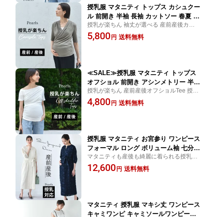
授乳服 マタニティ トップス カシュクー
ル 前開き 半袖 長袖 カットソー 春夏 秋
授乳が楽ちん 袖丈が選べる 産前産後カシュ
冬 授乳口 妊婦服 オフィス 産前産後 オ
クールトップス 授乳服 授乳口付き トップ
5,800
シャレ おしゃれ 可愛い かわいい 白 黒
送料無料
円
ス マタニティ 前開き カットソー 春夏 秋冬
カーキ ブラック Pearls パールズ 【1点
オフィス 妊婦服 おしゃれ 可愛い ママ
までメール便可】
≪SALE≫授乳服 マタニティ トップス
オフショル 前開き アシンメトリー 半袖
授乳が楽ちん 産前産後オフショルTee 授乳
春夏秋 授乳口 妊婦服 産前産後 オシャ
服 授乳口付き トップス マタニティ 前開き
4,800
レ おしゃれ 可愛い かわいい 白 黒 カー
送料無料
円
アシンメトリー 春夏秋 おしゃれ 可愛い マ
キ ブラック Pearls パールズ 【1点まで
マ
メール便可】
授乳服 マタニティ お宮参り ワンピース
フォーマル ロング ボリューム袖 七分袖
マタニティも産後も綺麗に着られる授乳対
シアー ジャガード 入学式 入園式 卒園
応シアージャガードドレス
12,600
式 結婚式 七五三 記念撮影 記念写真 授
送料無料
円
乳口付き 前開き ウエスト調節 春 夏 秋
妊婦服 産前産後 臨月 黒 紺 白 アイボリ
ー おしゃれ Pearls パールズ
マタニティ 授乳服 マキシ丈 ワンピース
キャミワンピ キャミソールワンピース