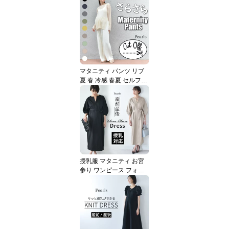
ンガムチェック バルーン
パンツ バルーンシルエッ
ト イージー ゆったり ら
くちん カジュアル きれ
いめ 涼しい マタニティ
ズボン 妊婦服 おしゃれ
オシャレ 春夏 夏 パール
マタニティ パンツ リブ
ズ Pearls
夏 春 冷感 春夏 セルフカ
ット ワイド ストレート
ルームウェア ウエストゴ
ム 部屋着 パジャマ ボト
ム ボトムス ズボン ゆっ
たり らくちん 産前産後
妊婦 妊婦服 オフィス プ
リーツ 低身長 Pearls パ
ールズ 【1点までメール
授乳服 マタニティ お宮
便可】
参り ワンピース フォー
マル ロング ボリューム
袖 七分袖 長袖 入学式 入
園式 卒園式 結婚式 七五
三 記念撮影 記念写真 フ
ォト 授乳口付き 前開き
ウエスト調節 秋冬 冬 春