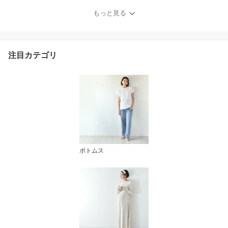
ング ボリューム袖 七分
袖 ドット ジャガード ド
もっと見る
レス 入学式 入園式 卒園
式 結婚式 七五三 記念写
真 フォト 授乳口付き 前
開き ウエスト調節 秋 冬
注目カテゴリ
春 妊婦服 産前産後 臨月
オシャレ Pearls パール
ズ
ボトムス