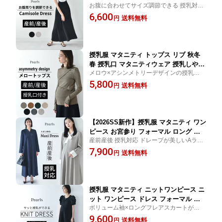
お腹に合わせてサイズ調節できる 授乳対応
ロング ロング丈 スカート 夏 春夏 ボト
マキシ丈のキャミワンピース
6,600
ム ボトムス 妊婦服 産前産後 オシャレ
送料無料
円
おしゃれ 可愛い かわいい ブラック 黒
ベージュ Pearls パールズ
授乳服 マタニティ トップス リブ 秋冬
春 授乳口 マタニティウェア 授乳しやす
メロウ×アシンメトリーデザインの授乳口付
い オシャレ おしゃれ 可愛い かわいい
リブトップス
5,800
秋 冬 暖かい 妊婦服 授乳トップス パー
送料無料
円
ルズ Pearls【1点までメール便可】
【2026SS新作】授乳服 マタニティ ワン
ピース お宮参り フォーマル ロング マ
産前産後 授乳対応 ドレープが美しいAライ
キシ丈 長袖 胸リボン 入学式 入園式 卒
ンの胸リボンワンピース 授乳服 マタニティ
7,900
園式 結婚式 七五三 セレモニー 記念撮
送料無料
円
妊婦服 春 夏 秋 フォーマル 入園式 卒園式
影 記念写真 フォト 授乳対応 前開き 春
セレモニー きれいめ おしゃれ 前開き
夏 秋 妊婦服 産前産後 臨月 おしゃれ き
れいめ Pearls パールズ
授乳服 マタニティ ニットワンピース ニ
ット ワンピース ドレス フォーマル 授
ボリューム袖×ロングフレアスカートが可憐
乳口 前開き 半袖 ボリューム袖 ロング
なオケージョン楽ちんニットドレス 授乳服
9,600
丈 フレア お宮参り 入園式 卒園式 入学
送料無料
円