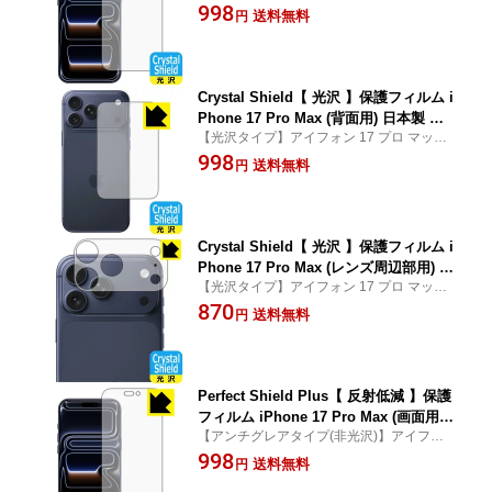
ス【インカメラ穴なし版】 専用保護フィル
998
送料無料
円
ム(保護シート)
Crystal Shield【 光沢 】保護フィルム i
Phone 17 Pro Max (背面用) 日本製 自
【光沢タイプ】アイフォン 17 プロ マック
社製造直販
ス 専用保護フィルム(保護シート)
998
送料無料
円
Crystal Shield【 光沢 】保護フィルム i
Phone 17 Pro Max (レンズ周辺部用) 日
【光沢タイプ】アイフォン 17 プロ マック
本製 自社製造直販
ス 専用保護フィルム(保護シート)
870
送料無料
円
Perfect Shield Plus【 反射低減 】保護
フィルム iPhone 17 Pro Max (画面用)
【アンチグレアタイプ(非光沢)】アイフォン
日本製 自社製造直販
17 プロ マックス 専用保護フィルム(保護シ
998
送料無料
円
ート)