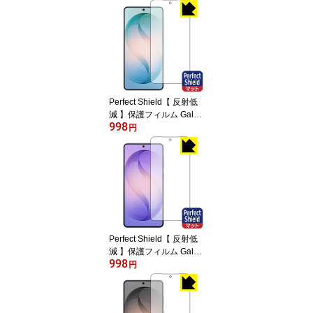
Perfect Shield【 反射低
減 】保護フィルム Galax
998
y S26 (画面用)【 指紋認
円
証対応 】 日本製 自社製
造直販
Perfect Shield【 反射低
減 】保護フィルム Galax
998
y S26+ (画面用)【 指紋認
円
証対応 】 日本製 自社製
造直販