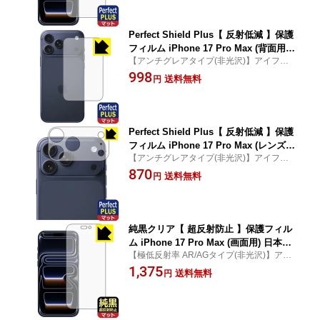
Perfect Shield Plus【 反射低減 】保護
フィルム iPhone 17 Pro Max (背面用)
【アンチグレアタイプ(非光沢)】アイフォン
日本製 自社製造直販
17 プロ マックス 専用保護フィルム(保護シ
998
送料無料
円
ート)
Perfect Shield Plus【 反射低減 】保護
フィルム iPhone 17 Pro Max (レンズ周
【アンチグレアタイプ(非光沢)】アイフォン
辺部用) 日本製 自社製造直販
17 プロ マックス 専用保護フィルム(保護シ
870
送料無料
円
ート)
純黒クリア【 超反射防止 】保護フィル
ム iPhone 17 Pro Max (画面用) 日本製
【極低反射率 AR/AGタイプ(非光沢)】アイ
自社製造直販
フォン 17 プロ マックス 専用保護フィルム
1,375
送料無料
円
(保護シート)