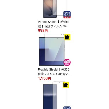
Perfect Shield【 反射低
減 】保護フィルム Galax
998
y S26 Ultra (画面用)【 指
円
紋認証対応 】 日本製 自
社製造直販
Flexible Shield【 光沢 】
保護フィルム Galaxy Z F
1,958
old7 (メイン画面用) 日本
円
製 自社製造直販