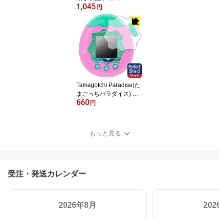
1,045
ndo Switch 2 (ニンテン
円
ドー スイッチ2) 日本製
自社製造直販
Tamagotchi Paradise(た
まごっちパラダイス) 用
660
Perfect Shield【 反射低
円
減 】保護フィルム 日本
製 自社製造直販
もっと見る
受注・発送カレンダー
2026年8月
20