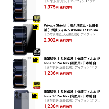
【AR低反射(光沢)】アイフォン 17 プロ マ
販
ックス 専用保護フィルム(保護シート)
1,375
送料無料
円
Privacy Shield【 覗き見防止・反射低
減 】保護フィルム iPhone 17 Pro Max
【のぞき見防止(反射低減)】アイフォン 17
日本製 自社製造直販
プロ マックス 専用保護フィルム(保護シー
2,002
送料無料
円
ト)
衝撃吸収【 反射低減 】保護フィルム iP
hone 17 Pro Max (画面用) 日本製 自社
【衝撃吸収(反射低減)】アイフォン 17 プロ
製造直販
マックス 専用保護フィルム(保護シート)
1,236
送料無料
円
衝撃吸収【 反射低減 】保護フィルム iP
hone 17 Pro Max (背面用) 日本製 自社
【衝撃吸収(反射低減)】アイフォン 17 プロ
製造直販
マックス 専用保護フィルム(保護シート)
1,236
送料無料
円