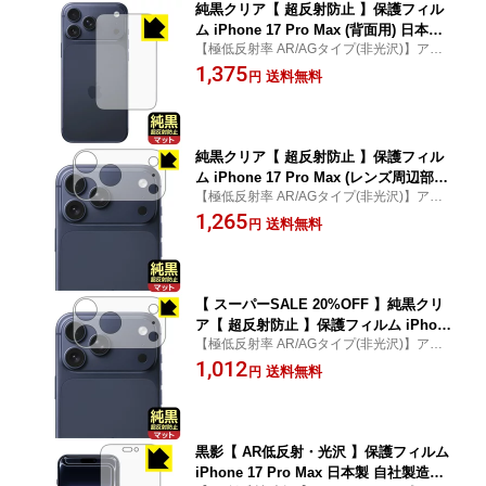
純黒クリア【 超反射防止 】保護フィル
ム iPhone 17 Pro Max (背面用) 日本製
【極低反射率 AR/AGタイプ(非光沢)】アイ
自社製造直販
フォン 17 プロ マックス 専用保護フィルム
1,375
送料無料
円
(保護シート)
純黒クリア【 超反射防止 】保護フィル
ム iPhone 17 Pro Max (レンズ周辺部
【極低反射率 AR/AGタイプ(非光沢)】アイ
用) 日本製 自社製造直販
フォン 17 プロ マックス 専用保護フィルム
1,265
送料無料
円
(保護シート)
【 スーパーSALE 20%OFF 】純黒クリ
ア【 超反射防止 】保護フィルム iPhon
【極低反射率 AR/AGタイプ(非光沢)】アイ
e 17 Pro Max (レンズ周辺部用) 日本製
フォン 17 プロ マックス 専用保護フィルム
1,012
自社製造直販
送料無料
円
(保護シート)
黒影【 AR低反射・光沢 】保護フィルム
iPhone 17 Pro Max 日本製 自社製造直