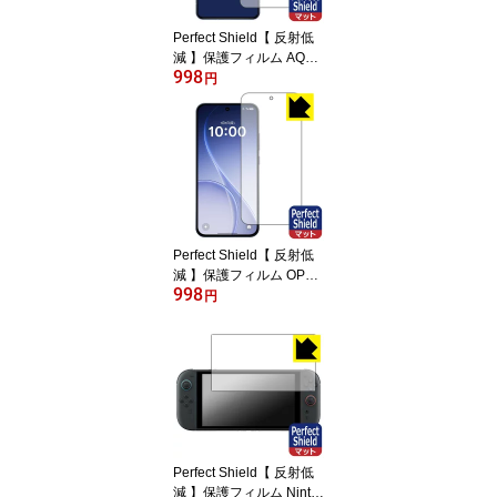
Perfect Shield【 反射低
減 】保護フィルム AQU
998
OS R11 (画面用) 日本製
円
自社製造直販
Perfect Shield【 反射低
減 】保護フィルム OPPO
998
Reno15 A 【 指紋認証対
円
応 】 日本製 自社製造直
販
Perfect Shield【 反射低
減 】保護フィルム Ninte