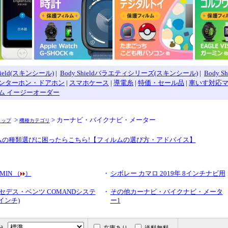
Shield(スキンシール)
|
Body Shieldバラエティシリーズ(スキンシール)
|
Body S
ンターホン・ドアホン
|
スマホケース
|
導電糸
|
特価・セール品
|
車いす対応
ム イージーオーダー
>
> カーナビ・バイクナビ・メーター
トップ
機種カテゴリ
ムの種類選びに困ったらこちら!【フィルムの選び方・アドバイス】
MIN （
）
・
シボレー カマロ 2019年 8インチナビ用
セデス・ベンツ COMANDシステ
・
その他カーナビ・バイクナビ・メータ
8インチ)
ー1