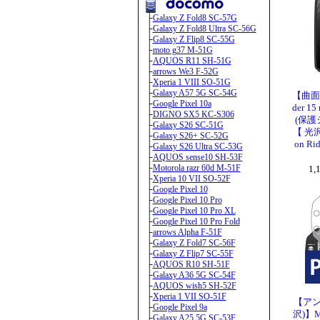
├
Galaxy Z Fold8 SC-57G
├
Galaxy Z Fold8 Ultra SC-56G
├
Galaxy Z Flip8 SC-55G
├
moto g37 M-51G
├
AQUOS R11 SH-51G
├
arrows We3 F-52G
├
Xperia 1 VIII SO-51G
├
Galaxy A57 5G SC-54G
【曲面対
├
Google Pixel 10a
der 
├
DIGNO SX5 KC-S306
(保護シー
├
Galaxy S26 SC-51G
【 光沢
├
Galaxy S26+ SC-52G
on Ri
├
Galaxy S26 Ultra SC-53G
├
AQUOS sense10 SH-53F
├
Motorola razr 60d M-51F
1
├
Xperia 10 VII SO-52F
├
Google Pixel 10
├
Google Pixel 10 Pro
├
Google Pixel 10 Pro XL
├
Google Pixel 10 Pro Fold
├
arrows Alpha F-51F
├
Galaxy Z Fold7 SC-56F
├
Galaxy Z Flip7 SC-55F
├
AQUOS R10 SH-51F
├
Galaxy A36 5G SC-54F
├
AQUOS wish5 SH-52F
├
Xperia 1 VII SO-51F
【アン
├
Google Pixel 9a
沢)】M
├
Galaxy A25 5G SC-53F