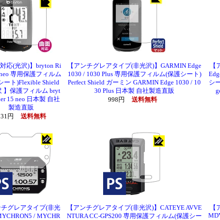
応(光沢)】bryton Ri
【アンチグレアタイプ(非光沢)】GARMIN Edge
【
15 neo 専用保護フィルム
1030 / 1030 Plus 専用保護フィルム(保護シート)
Ed
ト)Flexible Shield
Perfect Shield ガーミン GARMIN Edge 1030 / 10
シート
 】保護フィルム bryt
30 Plus 日本製 自社製造直販
g
der 15 neo 日本製 自社
998円
送料無料
製造直販
,131円
送料無料
チグレアタイプ(非光
【アンチグレアタイプ(非光沢)】CATEYE AVVE
【
MDV
YCHRON5 / MYCHR
NTURA CC-GPS200 専用保護フィルム(保護シー