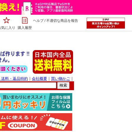
ヘルプ
/
不適切な商品を報告
お気に入り
購入履歴
・送料・返品特約
｜
会社概要
｜
買い物かご
｜