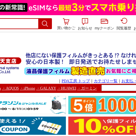
買い物かご
お知らせ
myクーポン
閲覧履歴
｜
PDA工房 トップ
｜
カテゴリ一覧
｜
お支払
a
・AQUOS
・iPhone
・GALAXY
・HUAWEI
・ガーミン