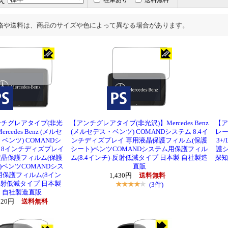
え
在庫あり
送料無料
格や送料は、商品のサイズや色によって異なる場合があります。
チグレアタイプ(非光
【アンチグレアタイプ(非光沢)】Mercedes Benz
【ア
ercedes Benz (メルセ
(メルセデス・ベンツ) COMANDシステム 8.4イ
レー
ベンツ) COMANDシ
ンチディズプレイ 専用液晶保護フィルム(保護
3+
 8インチディズプレイ
シート)ベンツCOMANDシステム用保護フィル
護シ
晶保護フィルム(保護
ム(8.4インチ)-反射低減タイプ 日本製 自社製造
探知機
)ベンツCOMANDシス
直販
用保護フィルム(8イン
1,430円
送料無料
反射低減タイプ 日本製
(3件)
自社製造直販
,320円
送料無料