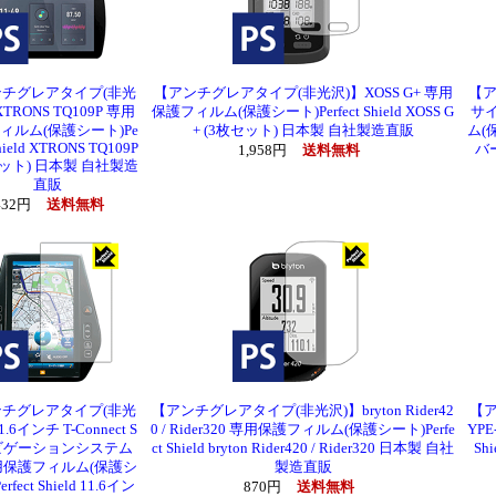
チグレアタイプ(非光
【アンチグレアタイプ(非光沢)】XOSS G+ 専用
【ア
TRONS TQ109P 専用
保護フィルム(保護シート)Perfect Shield XOSS G
サイ
ィルム(保護シート)Pe
+ (3枚セット) 日本製 自社製造直販
ム(保
Shield XTRONS TQ109P
バー
1,958円
送料無料
セット) 日本製 自社製造
直販
,432円
送料無料
チグレアタイプ(非光
【アンチグレアタイプ(非光沢)】bryton Rider42
【ア
.6インチ T-Connect S
0 / Rider320 専用保護フィルム(保護シート)Perfe
YP
ナビゲーションシステム
ct Shield bryton Rider420 / Rider320 日本製 自社
Sh
用保護フィルム(保護シ
製造直販
rfect Shield 11.6イン
870円
送料無料