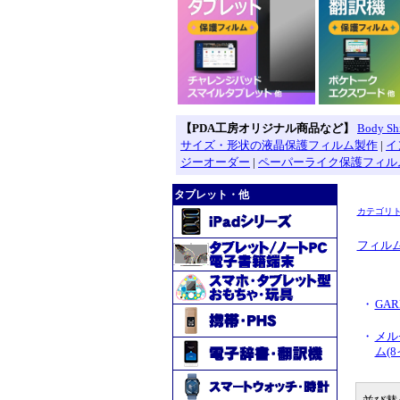
【PDA工房オリジナル商品など】
Body 
サイズ・形状の液晶保護フィルム製作
|
イ
ジーオーダー
|
ペーパーライク保護フィル
タブレット・他
カテゴリ
フィル
・
GAR
・
メル
ム(