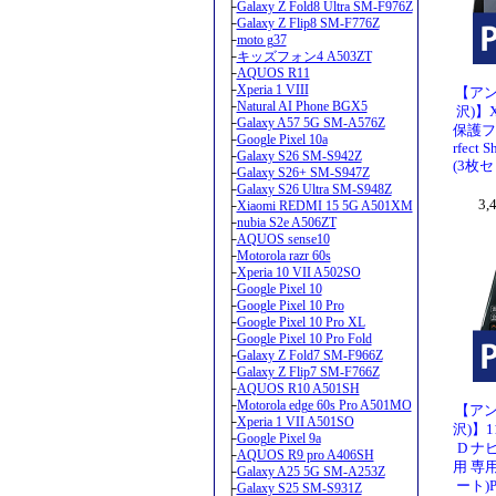
├
Galaxy Z Fold8 Ultra SM-F976Z
├
Galaxy Z Flip8 SM-F776Z
├
moto g37
├
キッズフォン4 A503ZT
├
AQUOS R11
├
Xperia 1 VIII
【アン
├
Natural AI Phone BGX5
沢)】X
├
Galaxy A57 5G SM-A576Z
保護フ
├
Google Pixel 10a
rfect 
├
Galaxy S26 SM-S942Z
(3枚
├
Galaxy S26+ SM-S947Z
├
Galaxy S26 Ultra SM-S948Z
3
├
Xiaomi REDMI 15 5G A501XM
├
nubia S2e A506ZT
├
AQUOS sense10
├
Motorola razr 60s
├
Xperia 10 VII A502SO
├
Google Pixel 10
├
Google Pixel 10 Pro
├
Google Pixel 10 Pro XL
├
Google Pixel 10 Pro Fold
├
Galaxy Z Fold7 SM-F966Z
├
Galaxy Z Flip7 SM-F766Z
├
AQUOS R10 A501SH
├
Motorola edge 60s Pro A501MO
【アン
├
Xperia 1 VII A501SO
沢)】11
├
Google Pixel 9a
D 
├
AQUOS R9 pro A406SH
用 専
├
Galaxy A25 5G SM-A253Z
ート)Pe
├
Galaxy S25 SM-S931Z