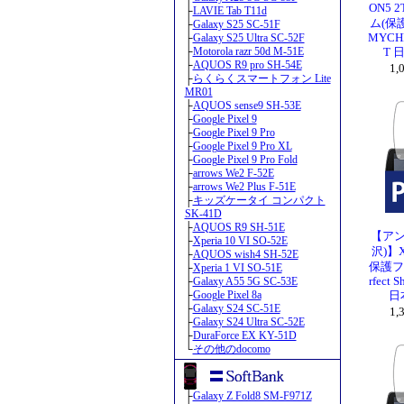
ON5
├
LAVIE Tab T11d
ム(保護シ
├
Galaxy S25 SC-51F
├
Galaxy S25 Ultra SC-52F
MYCHR
├
Motorola razr 50d M-51E
T 
├
AQUOS R9 pro SH-54E
1
├
らくらくスマートフォン Lite
MR01
├
AQUOS sense9 SH-53E
├
Google Pixel 9
├
Google Pixel 9 Pro
├
Google Pixel 9 Pro XL
├
Google Pixel 9 Pro Fold
├
arrows We2 F-52E
├
arrows We2 Plus F-51E
├
キッズケータイ コンパクト
SK-41D
├
AQUOS R9 SH-51E
【アン
├
Xperia 10 VI SO-52E
沢)】X
├
AQUOS wish4 SH-52E
保護フ
├
Xperia 1 VI SO-51E
├
Galaxy A55 5G SC-53E
rfect 
├
Google Pixel 8a
日
├
Galaxy S24 SC-51E
1
├
Galaxy S24 Ultra SC-52E
├
DuraForce EX KY-51D
└
その他のdocomo
├
Galaxy Z Fold8 SM-F971Z