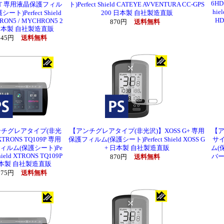
6H
 2T 専用液晶保護フィル
ト)Perfect Shield CATEYE AVVENTURA CC-GPS
hie
ート)Perfect Shield
200 日本製 自社製造直販
H
ON5 / MYCHRON5 2
870円
送料無料
日本製 自社製造直販
,045円
送料無料
チグレアタイプ(非光
【アンチグレアタイプ(非光沢)】XOSS G+ 専用
【ア
TRONS TQ109P 専用
保護フィルム(保護シート)Perfect Shield XOSS G
サイ
ィルム(保護シート)Pe
+ 日本製 自社製造直販
ム(保
Shield XTRONS TQ109P
バー
870円
送料無料
本製 自社製造直販
,375円
送料無料