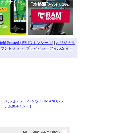
hield Frosted (透明スキンシール)
|
オリジナル
マウントセット
|
プライバシーフィルム イー
・
メルセデス・ベンツ COMANDシス
テム(8.4インチ)
1件 ～ 60件 (全 7,488件)
>