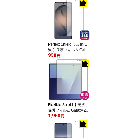
証対応 】 日本製 自社製
造直販
Perfect Shield【 反射低
減 】保護フィルム Galax
998
y S26 Ultra (画面用)【 指
円
紋認証対応 】 日本製 自
社製造直販
Flexible Shield【 光沢 】
保護フィルム Galaxy Z F
1,958
old7 (メイン画面用) 日本
円
製 自社製造直販