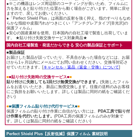
●※この機器はレンズ周辺部のコーティングが良いため、フィルムに
力を加えると貼り付けた位置から動く場合がございます。簡単に戻せ
ますので、戻してお使いください。
●「Perfect Shield Plus」は画面の反射を強く抑え、指のすべりもなめ
らかな指紋や皮脂汚れがつきにくい『アンチグレアタイプ(非光沢)の
保護フィルム』
●安心の国産素材を使用。日本国内の自社工場で製造し出荷していま
す。 ★貼り付け失敗交換サービス対象商品★
国内自社工場製造・発送だからできる 安心の製品保証とサポート
■製品保証
お届けした製品が誤っていたり、不具合があった場合などには、お届
けから1ヶ月以内にメールにてお問い合わせください。交換等対応さ
せていただきます。[
キャンセル・返品（返金・交換）について
]
■
■貼り付け失敗時の交換サービス■
■
貼り付けに失敗しても1回だけ無償交換ができます。
(失敗したフィル
ムをお送りいただき、新品に無償交換します。往復の送料のみお客様
にご負担をお願いいたします。詳しくは製品に同封の紙をご確認くだ
さい)
■
■保護フィルム貼り付け代行サービス■
■
保護フィルムの貼り付け作業に自信がない方には、
PDA工房で貼り付
け作業を代行いたします。
(PDA工房の保護フィルムのみが対象で
す。詳しくは製品に同封の紙をご確認ください)
Perfect Shield Plus【反射低減】保護フィルム 素材説明