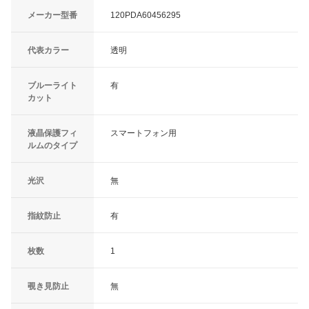
メーカー型番
120PDA60456295
代表カラー
透明
ブルーライト
有
カット
液晶保護フィ
スマートフォン用
ルムのタイプ
光沢
無
指紋防止
有
枚数
1
覗き見防止
無