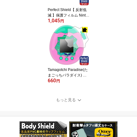
Perfect Shield【 反射低
減 】保護フィルム Ninte
1,045
ndo Switch 2 (ニンテン
円
ドー スイッチ2) 日本製
自社製造直販
Tamagotchi Paradise(た
まごっちパラダイス) 用
660
Perfect Shield【 反射低
円
減 】保護フィルム 日本
製 自社製造直販
もっと見る