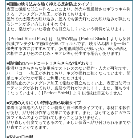
■画面の映り込みを強く抑える反射防止タイプ！
表面に微細な凹凸を作ることにより、外光を乱反射させギラツキを抑
える「アンチグレア加工」がされております。
屋外での太陽光の映り込み、屋内でも蛍光灯などの映り込みが気にな
るシーンが多い方におすすめです。
また、指紋がついた場合でも目立ちにくいという特長があります。
【Perfect Shield Plus】は、従来の製品【Perfect Shield】よりも反射
低減(アンチグレア)効果が強いフィルムです。映り込み防止を一番に
優先する方におすすめです。(反射低減効果が強いため、表示画面と
の相性により色のにじみ・モアレ等が発生する場合があります)
■防指紋のハードコート！さらさらな指ざわり！
指滑りはさらさらな使用感でストレスのない操作・入力が可能です。
ハードコート加工がされており、キズや擦れに強くなっています。簡
単にキズがつかず長くご利用いただけます。
反射防止のアンチグレア加工で指紋が目立ちにくい上、表面は防汚コ
ーティングがされており、皮脂や汚れがつきにくく、また、落ちやす
くなっています。(【Perfect Shield】よりも指紋は目立ちません)
■気泡の入りにくい特殊な自己吸着タイプ
接着面は気泡の入りにくい特殊な自己吸着タイプです。素材に柔軟性
があり、貼り付け作業も簡単にできます。また、はがすときにガラス
製フィルムのように割れてしまうことはありません。
貼り直しが何度でもできるので、正しい位置へ貼り付けられるまでや
り直すことができます。
■安心の日本製