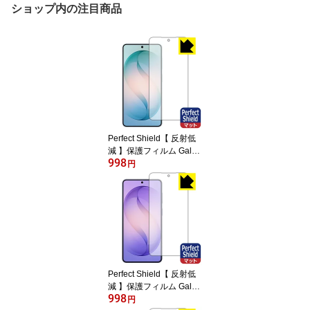
ショップ内の注目商品
Perfect Shield【 反射低
減 】保護フィルム Galax
998
y S26 (画面用)【 指紋認
円
証対応 】 日本製 自社製
造直販
Perfect Shield【 反射低
減 】保護フィルム Galax
998
y S26+ (画面用)【 指紋認
円