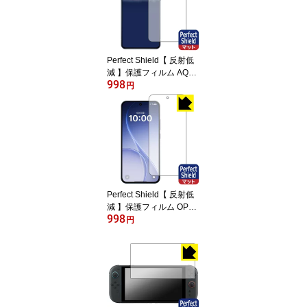
Perfect Shield【 反射低
減 】保護フィルム AQU
998
OS R11 (画面用) 日本製
円
自社製造直販
Perfect Shield【 反射低
減 】保護フィルム OPPO
998
Reno15 A 【 指紋認証対
円
応 】 日本製 自社製造直
販