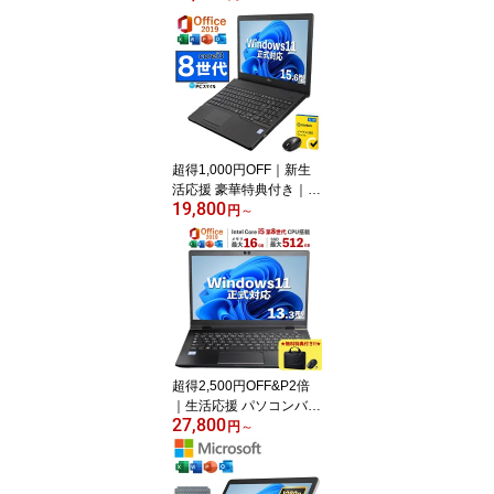
付き｜最大180日保証｜
中古ノートパソコン Win
dows11 office付き ｜中
古ノートパソコン 15.6
テンキー付き｜中古ノー
トパソコン 第10世代｜
ノートパソコン｜PC｜
中古パソコン｜パソコン
超得1,000円OFF｜新生
｜中古PC
活応援 豪華特典付き｜最
19,800
新OS対応 第8世代｜最大
円
～
180日保証｜Core i3 第8
世代｜中古ノートパソコ
ン Windows11 office付き
｜中古ノートパソコン 1
5.6 テンキー付き｜ノー
トパソコン Microsoft Offi
ce付き｜ノートパソコン
Windows11 第8世代
超得2,500円OFF&P2倍
｜生活応援 パソコンバッ
27,800
ク付き｜Windows11正式
円
～
対応｜中古 ノートパソコ
ン Windows11 office付 1
3.3型｜Corei5 第8世代｜