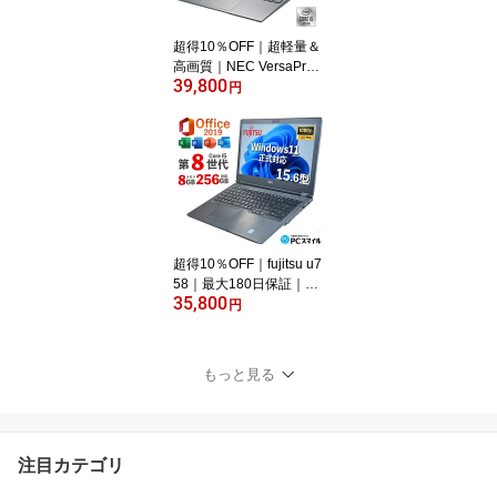
ffice付き｜ノートパソコ
ンWindows11 第8世代｜
超得10％OFF｜超軽量＆
パソコン
高画質｜NEC VersaPro
39,800
VG-7｜フルHD 薄型 軽量
円
｜中古ノートパソコン W
indows11 office付｜Core
i5 第10世代｜メモリ8GB
SSD256GB｜Microsoft o
ffice2019｜13.3型｜Web
カメラ搭載｜ノートパソ
コン｜ノートPC｜中古
ノートPC｜中古パソコ
超得10％OFF｜fujitsu u7
ン
58｜最大180日保証｜フ
35,800
ルHD｜中古ノートパソ
円
コン｜Windows11 office
付｜Core i5 第8世代｜メ
モリ8GB SSD256GB｜M
もっと見る
icrosoft office2019付｜W
ebカメラ搭載｜15.6イン
チテンキー付｜パソコン
｜ノートパソコン｜中古
注目カテゴリ
パソコン｜ノートPC｜
オフィス付