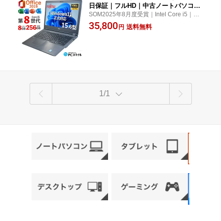
日保証｜フルHD｜中古ノートパソコン
SOM2025年8月度受賞｜Intel Core i5｜日本
｜Windows11 office付｜Core i5 第8世
人サポート｜送料無料｜当日発送｜中古ノ
35,800
代｜メモリ8GB SSD256GB｜Microsoft
送料無料
円
ートPC 中古ノートパソコン 中古パソコン
office2019付｜Webカメラ搭載｜15.6イ
中古PC 15.6型｜Microsoft office付き
ンチテンキー付｜パソコン｜ノートパソ
コン｜中古パソコン｜ノートPC｜オフ
ィス付
1/1