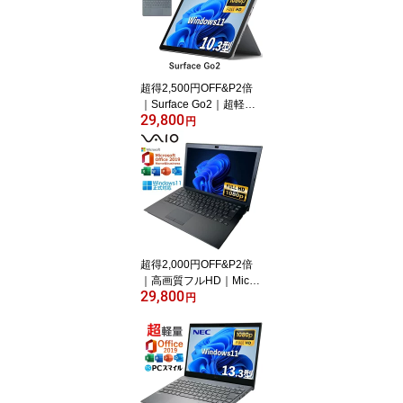
中古ノートパソコン 軽量
｜中古ノートパソコン 1
3インチ｜中古PC B5サ
イズ｜ノートパソコン 整
備済み｜ノートパソコン
超得2,500円OFF&P2倍
｜Surface Go2｜超軽量
29,800
タブレットノートパソコ
円
ン｜中古ノートパソコン
Windows11 office付き｜
CPU第8世代｜メモリ8G
B SSD128GB｜Microsoft
office2019搭載｜タブレ
ット型パソコン｜Webカ
メラ搭載｜2in1｜ノート
パソコン｜中古パソコン
超得2,000円OFF&P2倍
｜パソコン
｜高画質フルHD｜Micro
29,800
soft Office搭載｜最大180
円
日保証｜Core i5 第8世代
｜メモリ8GB SSD256G
B｜中古ノートパソコン
Windows11 office付き｜
中古ノートパソコン｜ノ
ートパソコン Microsoft O