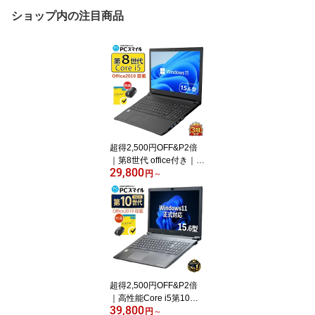
ショップ内の注目商品
超得2,500円OFF&P2倍
｜第8世代 office付き｜楽
29,800
天1位 三冠獲得｜豪華特
円
～
典付き｜最大180日保証
｜Core i5 第8世代｜中古
ノートパソコン Window
s11 office付き｜15.6型
テンキー付き｜ノートパ
ソコンWindows11 第8世
代｜ノートパソコン｜パ
ソコン｜PC｜中古PC
超得2,500円OFF&P2倍
｜高性能Core i5第10世
39,800
代｜新生活応援 豪華特典
円
～