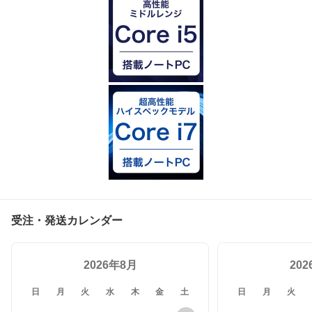
受注・発送カレンダー
2026年8月
20
日
月
火
水
木
金
土
日
月
火