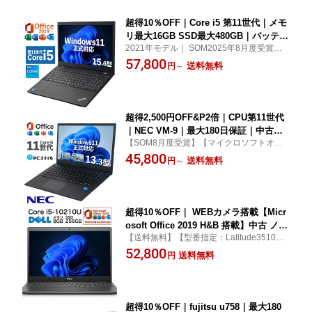
超得10％OFF｜Core i5 第11世代｜メモ
リ最大16GB SSD最大480GB｜バッテリ
2021年モデル｜ SOM2025年8月度受賞｜
ー良好｜中古ノートパソコン Windows1
日本人サポート｜送料無料｜当日発送｜テ
57,800
1 office付き｜15.6 テンキー付き｜ノー
送料無料
円
～
ンキー付｜中古ノートPC｜ 中古ノートパソ
トパソコン Microsoft Office付き｜ノー
コン｜中古パソコン｜中古PC｜15.6型｜Mi
トパソコンWindows11 第11世代｜パソ
crosoft office付き
コン｜中古ノートPC
超得2,500円OFF&P2倍｜CPU第11世代
｜NEC VM-9｜最大180日保証｜中古ノ
【SOM8月度受賞】【マイクロソフトオフ
ートパソコン Windows11 office付き｜
ィス2019付き】【最新OS対応】【整備済
45,800
Core i5 第11世代｜メモリ最大16GB SS
送料無料
円
～
み】中古ノートパソコン windows11 Core i
D256GB｜Microsoft office2019搭載｜1
5 第11世代 中古 パソコン ノートパソコン
3.3インチ｜Webカメラ搭載｜ノートパ
中古 ノートPC中古
ソコン｜中古パソコン｜パソコン｜中古
ノートPC
超得10％OFF｜ WEBカメラ搭載【Micr
osoft Office 2019 H&B 搭載】中古 ノー
【送料無料】【型番指定：Latitude3510】
トパソコン 第10世代 wimdows11 Offic
【中古動作良好品】【Windows11対応】
52,800
e2019付き ノートパソコン office付 Mic
送料無料
円
【Webカメラ内蔵】
rosoft Office付き 中古windows11 オフ
ィス付き SSD256GB 中古ノートパソコ
ン
超得10％OFF｜fujitsu u758｜最大180