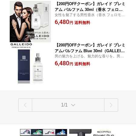
【200円OFFクーポン】ガレイド プレミ
アム パルファム 30ml（香水 フェロモ
女性を魅了する男性香水（香水 フェロモン
ン 男性 メンズ フレグランス モテ 女性
メンズ フレグランス モテ 女性ウケ デート
6,480
ウケ デート おすすめ 人気 モテる 魅惑
送料無料
円
おすすめ 人気 モテる 魅惑 魅了 大人 惹きつ
魅了 大人 惹きつける 魅力的 惑わせる
ける 魅力的 惑わせる 官能 オードトワレ GA
官能 オードトワレ GALLEIDO）【送料
LLEIDO）
無料 ポイント5倍】【p0817】【海外
×】
【200円OFFクーポン】ガレイド プレミ
アムパルファム Blue 30ml（GALLEID
男の魅力を上げる、魅力的な香りを。男の
O PREMIUM PARFUM 香水 メンズ香水
魅力を上げる、魅力的な香りを。女性の匂
6,480
香り モテ香水 フレグランス オシャレ）
送料無料
円
いに対する好感度を調査することで生まれ
【送料無料 ポイント10倍】【p0817】
た香水です。
1/1