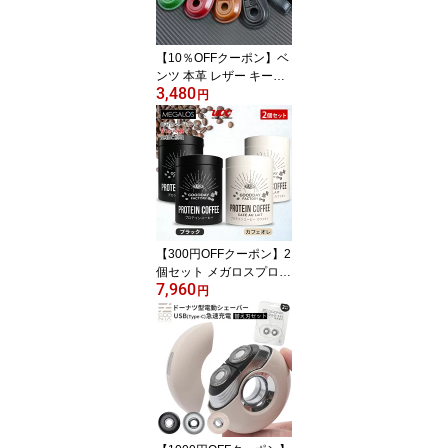
勢ベルト スポーツ スキ
ー 農作業 腰痛）【送料
無料】【：299】
【10％OFFクーポン】ベ
ンツ 本革 レザー キーケ
3,480
ース カラビナ付き 全4色
円
（ベンツ 高級 キーケー
ス スマートキーケース
レザー 本革 牛革 ハンド
メイド 職人手作り 専用
設計 ぴったりフィット
カラビナ付き）【メール
便送料無料】【DM】
【300円OFFクーポン】2
個セット メガロスプロテ
7,960
インコーヒー MEGALOS
円
× UCC（メガロス 珈琲
カフェオレ コーヒー プ
ロテインコーヒー インス
タントコーヒー スティッ
クタイプ ダイエット 筋
トレ フードプロフェッシ
ョナルアワード3つ星）
【送料無料】【DM】