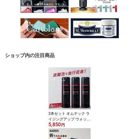
ショップ内の注目商品
3本セット オムテック ラ
イジングアップ ウォッシ
5,850
ュ（アンファー 男性 デ
円
リケートゾーン ウォッシ
ュ 炭酸泡 ニオイ 黒ずみ