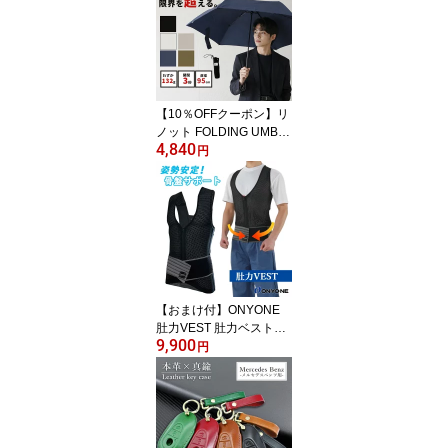
かゆみ ムレ スッキリ 洗
浄 専用 ソープ 石鹸 ボデ
ィソープ アルギニン）
【送料無料】【海外×】
【DM】
【10％OFFクーポン】リ
ノット FOLDING UMBR
4,840
ELLA AIR エアー ReKN
円
OT（超軽量 折りたたみ
傘 95cm直径 22.5cm収納
132g カーボンファイバ
ー親骨 撥水 メンズ レデ
ィース 5カラー コンパク
ト 畳みやすい 軽い 丈夫
強い ブランド）【送料無
料】
【おまけ付】ONYONE
肚力VEST 肚力ベスト
9,900
（姿勢矯正 体幹サポート
円
体幹ベスト 姿勢サポート
骨盤サポート はらちから
はらぢから肚力ベスト ハ
ラヂカラベスト 腰楽ベス
ト コンプレッション 姿