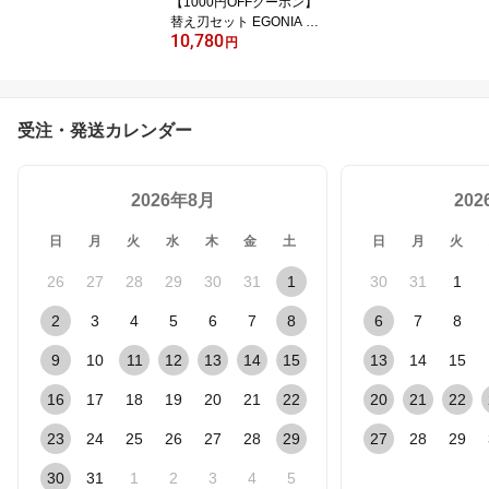
【1000円OFFクーポン】
替え刃セット EGONIA マ
10,780
イクロタッチシェーバー
円
EGO-501（MICRO TOU
CH エゴニア 電動シェー
バー メンズ 回転式 ドー
ナツ型 急速充電 デュア
受注・発送カレンダー
ルヘッド シェービング
ケア お手入れ エチケッ
ト 男性）【送料無料】
2026年8月
20
日
月
火
水
木
金
土
日
月
火
26
27
28
29
30
31
1
30
31
1
2
3
4
5
6
7
8
6
7
8
9
10
11
12
13
14
15
13
14
15
16
17
18
19
20
21
22
20
21
22
23
24
25
26
27
28
29
27
28
29
30
31
1
2
3
4
5