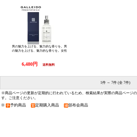
ト10倍】【p0817】
ゃれ コンパクト 収納 吊り下げ 
出張 衣類 収納ポーチ バッグイン
レディース 便利グッズ 洗面用具 
仕切り メンズ ) 【送料無料 ポイン
倍】【p0817】
男の魅力を上げる、魅力的な香りを。男
の魅力を上げる、魅力的な香りを。女性
の匂いに対する好感度を調査することで
生まれた香水です。【200円OFFクーポ
6,480円
ン】ガレイド プレミアムパルファム Bl
送料無料
ue 30ml（GALLEIDO PREMIUM PARFU
M 香水 メンズ香水 香り モテ香水 フレ
グランス オシャレ）【送料無料 ポイン
ト10倍】【p0817】
1件 ～ 7件 (全 7件)
※商品ページの更新が定期的に行われているため、検索結果が実際の商品ページの
す。ご注意ください。
※
予約商品
定期購入商品
頒布会商品