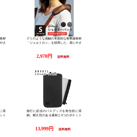
衝材
グミのような感触の革新的な衝撃緩衝材
やさ
「ジェルトロン」を採用した、肩にやさ
店】
しいショルダーパット！【正規販売店】
シッ
ジェリコス ショルダーパッド ベーシッ
2,970円
2cm
クナイロン2 Sサイズ（GELICOS Should
送料無料
タイル
er Pad ゼロスタイル ジェルトロン テレ
夫 柔
ビ 肩パッド 丈夫 柔らかい 体圧分散）
料無
【メール便送料無料】
に収
旅行に必須のバスグッズを衛生的に収
ット
納。耐久性のある素材と6つのポケット
【正
で小物をすっきりまとめられます。【正
キング
規販売店】 セット かわいい パッキング
13,999円
ラベ
トラベルグッズ 旅行グッズ 圧縮トラベ
送料無料
uch
ル・ポーチ プラス バイ グラヴェル trav
 おし
el pouch PLUS by GRAVEL ( 旅行 トラベ