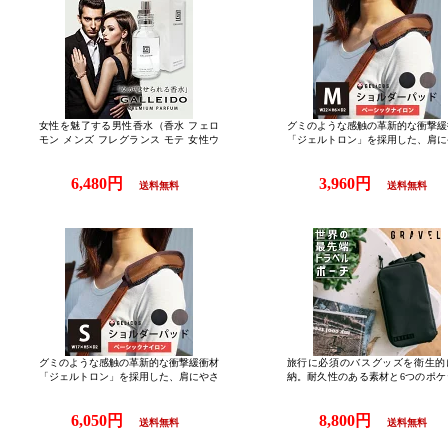
女性を魅了する男性香水（香水 フェロ
グミのような感触の革新的な衝撃緩
モン メンズ フレグランス モテ 女性ウ
「ジェルトロン」を採用した、肩に
ケ デート おすすめ 人気 モテる 魅惑 魅
しいショルダーパット！【正規販売
了 大人 惹きつける 魅力的 惑わせる 官
ジェリコス ショルダーパッド ベー
6,480円
3,960円
能 オードトワレ GALLEIDO）【200円O
クナイロン2 Mサイズ W22×H6×D
送料無料
送料無料
FFクーポン】ガレイド プレミアム パル
（GELICOS Shoulder Pad ゼロス
ファム 30ml（香水 フェロモン 男性 メ
ジェルトロン テレビ 肩パッド 丈
ンズ フレグランス モテ 女性ウケ デー
らかい 体圧分散）【メール便送
ト おすすめ 人気 モテる 魅惑 魅了 大人
料】
惹きつける 魅力的 惑わせる 官能 オー
ドトワレ GALLEIDO）【送料無料 ポイ
ント5倍】【p0817】【海外×】
グミのような感触の革新的な衝撃緩衝材
旅行に必須のバスグッズを衛生的
「ジェルトロン」を採用した、肩にやさ
納。耐久性のある素材と6つのポケ
しいショルダーパット！【正規販売店】
で小物をすっきりまとめられます。
ジェリコス ショルダーパッド 型押しレ
規販売店】 セット かわいい パッ
6,050円
8,800円
ザー Mサイズ（GELICOS Shoulder Pad
トラベルグッズ 旅行グッズ 圧縮ト
送料無料
送料無料
ゼロスタイル ジェルトロン テレビ 肩パ
ル・ポーチ バイ グラヴェル travel po
ッド 丈夫 柔らかい 体圧分散）【ポイン
by GRAVEL ( 旅行 トラベルポーチ