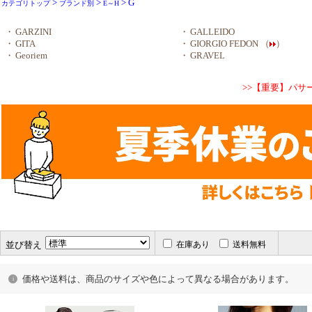
>
>
> G
カテゴリトップ
ブランド別
E～H
・
GARZINI
・
GALLEIDO
・
GITA
・
GIORGIO FEDON （
）
・
Georiem
・
GRAVEL
>>【重要】パ
並び替え
在庫あり
送料無料
価格や送料は、商品のサイズや色によって異なる場合があります。