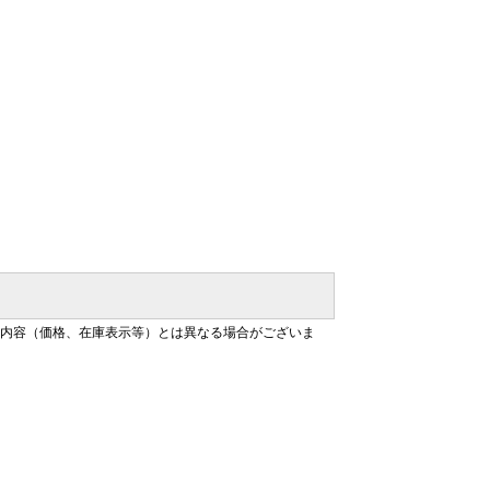
大容量
ルポーチ おしゃれ コンパクト 収納 大
バッグ
容量 出張 衣類 収納ポーチ バッグイン
仕分け
バッグ レディース 便利グッズ 洗面用具
ト10
仕分け 仕切り メンズ ) 【送料無料 ポイ
ント10倍】【p0817】
内容（価格、在庫表示等）とは異なる場合がございま