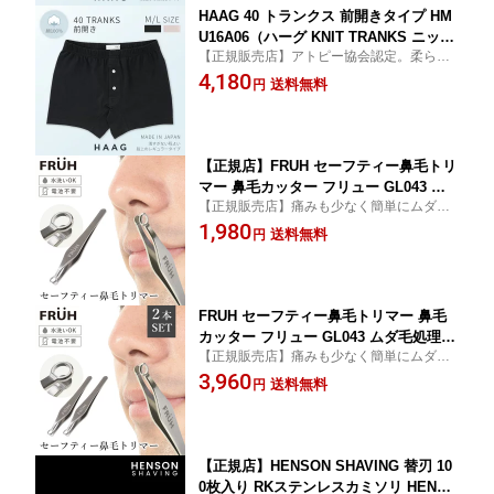
HAAG 40 トランクス 前開きタイプ HM
U16A06（ハーグ KNIT TRANKS ニット
【正規販売店】アトピー協会認定。柔らく
レギュラータイプ アトピー協会認定品
て軽い40番手のスマイルコットンを使用し
4,180
Mサイズ Lサイズ 前ボタン スマイルコ
送料無料
円
たトランクス。
ットン ちくちくしない 綿100％ 蒸れな
い 清潔 清潔 通気性 柔らかい 肌触りの
良い）【送料無料 ポイント2倍】【p081
7】
【正規店】FRUH セーフティー鼻毛トリ
マー 鼻毛カッター フリュー GL043 ム
【正規販売店】痛みも少なく簡単にムダ毛
ダ毛処理（眉毛 耳毛 産毛 エチケットカ
の処理ができるトリマー。先端が丸く鼻・
1,980
ッター 手動 メンズ 男性用 先が丸い 安
送料無料
円
耳の中にも使用可能。伸びた眉毛や産毛な
全 水洗い ステンレス製 毛抜き ピンセ
どの処理にも活躍。水洗いできてお手入れ
ット）【メール便送料無料 ポイント2
簡単です。
倍】【p0817】【DM】
FRUH セーフティー鼻毛トリマー 鼻毛
カッター フリュー GL043 ムダ毛処理 2
【正規販売店】痛みも少なく簡単にムダ毛
本セット（眉毛 耳毛 産毛 エチケットカ
の処理ができるトリマー。先端が丸く鼻・
3,960
ッター 手動 メンズ 男性用 先が丸い 安
送料無料
円
耳の中にも使用可能。伸びた眉毛や産毛な
全 水洗い ステンレス製 毛抜き ピンセ
どの処理にも活躍。水洗いできてお手入れ
ット）【メール便送料無料】【DM】
簡単です。
【正規店】HENSON SHAVING 替刃 10
0枚入り RKステンレスカミソリ HENSO