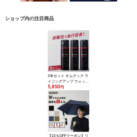
ショップ内の注目商品
3本セット オムテック ラ
イジングアップ ウォッシ
5,850
ュ（アンファー 男性 デ
円
リケートゾーン ウォッシ
ュ 炭酸泡 ニオイ 黒ずみ
かゆみ ムレ スッキリ 洗
浄 専用 ソープ 石鹸 ボデ
ィソープ アルギニン）
【送料無料】【海外×】
【DM】
【10％OFFクーポン】リ