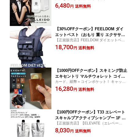
メンズ フレグランス モテ 女性ウケ デート
6,480
ウケ デート おすすめ 人気 モテる 魅惑
送料無料
円
おすすめ 人気 モテる 魅惑 魅了 大人 惹きつ
魅了 大人 惹きつける 魅力的 惑わせる
ける 魅力的 惑わせる 官能 オードトワレ GA
官能 オードトワレ GALLEIDO）【送料
LLEIDO）
無料 ポイント5倍】【p0817】【海外
×】
【30%OFFクーポン】FEELDOM ダイ
エットベスト（おもり 重り エクササイ
【正規販売店】FEELDOM ダイエットベス
ズ トレーニング ジム コンパクト 手
ト
18,700
軽）【送料無料 】
送料無料
円
【1000円OFFクーポン】スキミング防止
エキセントリ マルチウォレット コイン
カード、紙幣＋コインポケット！ キャッシ
ケース付き（ コンパクト 財布 EXENTR
ュレス時代のコンパクトなスマート財布。
16,280
I キャッシュレス財布 スマート決済 RFI
送料無料
円
胸ポケットやジーンズの前ポケットに入れ
D防止 カード入れ）【送料無料】
ても邪魔にならなコンパクトさ！
【100円OFFクーポン】T33 エレベート
スキャルプアクティブシャンプー 1F 45
【正規販売店】【ELEVATE（エレベー
0mL 詰替用＋T38 スキャルプジェム 2F
ト）】 T33 エレベート スキャルプア
8,030
450g 詰替用（ELEVATE 詰め替え用 リ
送料無料
円
クティブシャンプー 1F 450mL 詰替用
フィル シャンプー ヘアケア ヘッドケア