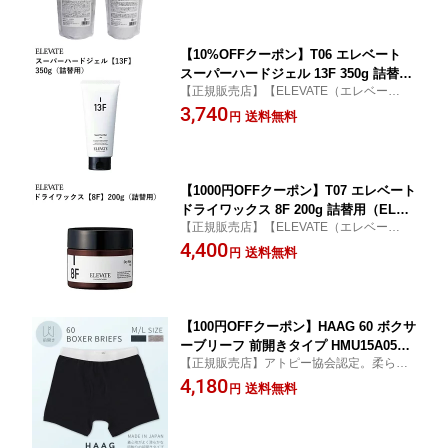
＋T38 スキャルプジェム 2F 450g 詰
フケ かゆみ）【送料無料 ポイント10
替用
倍】【p0817】【海外×】
【10%OFFクーポン】T06 エレベート
スーパーハードジェル 13F 350g 詰替用
【正規販売店】【ELEVATE（エレベー
（ELEVATE 詰め替え用 リフィル スタ
ト）】 T06 エレベート スーパーハー
3,740
イリング剤 スタイルキープビーズ スタ
送料無料
円
ドジェル 13F 350g 詰替用
イリングジェル ツヤ ウェット パーマ
リッジ感）【ポイント2倍/送料無料】
【s14】【p0817】
【1000円OFFクーポン】T07 エレベート
ドライワックス 8F 200g 詰替用（ELEV
【正規販売店】【ELEVATE（エレベー
ATE 詰め替え用 リフィル スタイリング
ト）】 T07 エレベート ドライワック
4,400
剤 スタイルキープビーズ マット ふんわ
送料無料
円
ス 8F 200g 詰替用
り 軽い ベタつかない）【ポイント2倍/
送料無料】【s25】【p0817】
【100円OFFクーポン】HAAG 60 ボクサ
ーブリーフ 前開きタイプ HMU15A05
【正規販売店】アトピー協会認定。柔らく
（ハーグ BOXER BRIEFS BASIC ボク
て軽い60番手のスマイルコットンを使用し
4,180
サーパンツ アトピー協会認定品 Mサイ
送料無料
円
たボクサーパンツ。
ズ Lサイズ 60番手 前開き スマイルコッ
トン ちくちくしない）【送料無料 ポイ
ント2倍】【p0817】