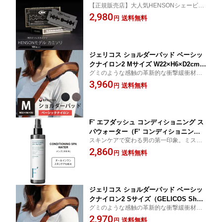
【正規販売店】大人気HENSONシェービン
Nモデル ヘンソン シェービング カミソ
グのサイズに合わせて特別に製造されたカ
2,980
リ 替え刃 両刃 一枚刃 クラシックスタ
送料無料
円
ミソリ。1枚あたり約29.8円とコスパ◎、H
イル 純正 髭剃り シェーバー 深剃り
ENSONモデル RKステンレスカミソリ 1
【メール便送料無料 ポイント2倍】【D
00枚入り
M】【p0817】
ジェリコス ショルダーパッド ベーシッ
クナイロン2 Mサイズ W22×H6×D2cm
グミのような感触の革新的な衝撃緩衝材
（GELICOS Shoulder Pad ゼロスタイ
「ジェルトロン」を採用した、肩にやさし
3,960
ル ジェルトロン テレビ 肩パッド 丈夫
送料無料
円
いショルダーパット！【正規販売店】
柔らかい 体圧分散）【メール便送料無
料】
F' エフダッシュ コンディショニング ス
パウォーター（F’ コンディショニング
スキンケアで変わる男の第一印象。ミスト
スパウォーター 200ml エフダッシュ 化
で完結するオールインワン化粧水。
2,860
粧品 オールインワン 化粧水 美容 美肌
送料無料
円
男性用化粧水 セルフケア メンズコス
メ）【ポイント2倍 送料無料】【p081
7】
ジェリコス ショルダーパッド ベーシッ
クナイロン2 Sサイズ（GELICOS Shou
グミのような感触の革新的な衝撃緩衝材
lder Pad ゼロスタイル ジェルトロン テ
「ジェルトロン」を採用した、肩にやさし
2,970
レビ 肩パッド 丈夫 柔らかい 体圧分
送料無料
円