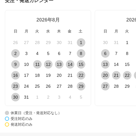
受注・発送カレンダー
ルヘッド シェービング
ケア お手入れ エチケッ
ト 男性）【送料無料】
2026年8月
20
日
月
火
水
木
金
土
日
月
火
26
27
28
29
30
31
1
30
31
1
2
3
4
5
6
7
8
6
7
8
9
10
11
12
13
14
15
13
14
15
16
17
18
19
20
21
22
20
21
22
23
24
25
26
27
28
29
27
28
29
30
31
1
2
3
4
5
休業日（受注・発送対応なし）
受注対応のみ
発送対応のみ