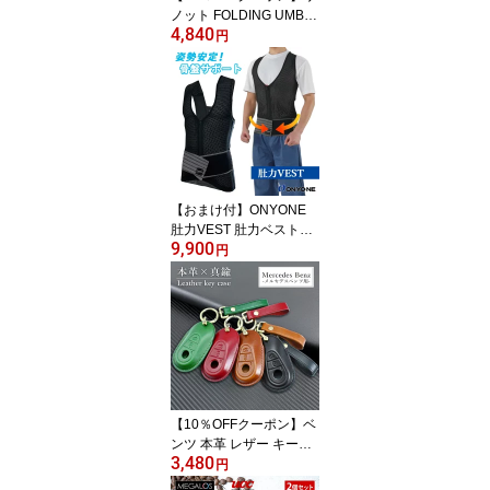
ノット FOLDING UMBR
4,840
ELLA AIR エアー ReKN
円
OT（超軽量 折りたたみ
傘 95cm直径 22.5cm収納
132g カーボンファイバ
ー親骨 撥水 メンズ レデ
ィース 5カラー コンパク
ト 畳みやすい 軽い 丈夫
強い ブランド）【送料無
料】
【おまけ付】ONYONE
肚力VEST 肚力ベスト
9,900
（姿勢矯正 体幹サポート
円
体幹ベスト 姿勢サポート
骨盤サポート はらちから
はらぢから肚力ベスト ハ
ラヂカラベスト 腰楽ベス
ト コンプレッション 姿
勢ベルト スポーツ スキ
ー 農作業 腰痛）【送料
無料】【：299】
【10％OFFクーポン】ベ
ンツ 本革 レザー キーケ
3,480
ース カラビナ付き 全4色
円
（ベンツ 高級 キーケー