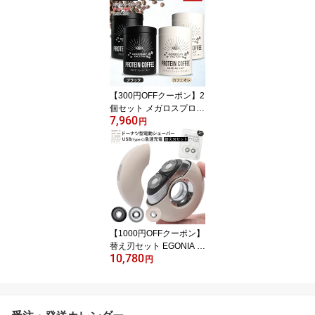
ス スマートキーケース
レザー 本革 牛革 ハンド
メイド 職人手作り 専用
設計 ぴったりフィット
カラビナ付き）【メール
便送料無料】【DM】
【300円OFFクーポン】2
個セット メガロスプロテ
7,960
インコーヒー MEGALOS
円
× UCC（メガロス 珈琲
カフェオレ コーヒー プ
ロテインコーヒー インス
タントコーヒー スティッ
クタイプ ダイエット 筋
トレ フードプロフェッシ
ョナルアワード3つ星）
【送料無料】【DM】
【1000円OFFクーポン】
替え刃セット EGONIA マ
10,780
イクロタッチシェーバー
円
EGO-501（MICRO TOU
CH エゴニア 電動シェー
バー メンズ 回転式 ドー
ナツ型 急速充電 デュア