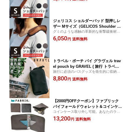
いショルダーパット！【正規販売店】
散）【メール便送料無料】
ジェリコス ショルダーパッド 型押しレ
ザー Mサイズ（GELICOS Shoulder Pa
グミのような感触の革新的な衝撃緩衝材
d ゼロスタイル ジェルトロン テレビ 肩
「ジェルトロン」を採用した、肩にやさし
6,050
パッド 丈夫 柔らかい 体圧分散）【ポイ
送料無料
円
いショルダーパット！【正規販売店】
ント10倍】【p0817】
トラベル・ポーチ バイ グラヴェル trav
el pouch by GRAVEL ( 旅行 トラベル
旅行に必須のバスグッズを衛生的に収納。
ポーチ おしゃれ コンパクト 収納 吊り
耐久性のある素材と6つのポケットで小物を
8,800
下げ 大容量 出張 衣類 収納ポーチ バッ
送料無料
円
すっきりまとめられます。【正規販売店】
グインバッグ レディース 便利グッズ 洗
セット かわいい パッキング トラベルグッ
面用具 仕分け 仕切り メンズ ) 【送料無
ズ 旅行グッズ 圧縮
料 ポイント10倍】【p0817】
【2000円OFFクーポン】ファブリック
バイフォールドウォレット＆コインケー
コインケース取り外し可能。あなたのライ
ス（ コンパクト 財布 FABRIK ファブリ
フスタイルに合わせて使えます。国産牛革
13,200
ック BI-FOLD WALLET COINCASE 二
送料無料
円
の色合いが美しい二つ折り財布。使い込ん
つ折り財布 国産牛革 本革 レザー ユニ
で自分だけの色に【正規販売店】
セックス 男女兼用 洗練）【送料無料】