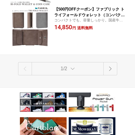
【9/30】
【500円OFFクーポン】ファブリック ト
ライフォールドウォレット（コンパクト
コンパクトでも、容量しっかり。国産牛革
財布 FABRIK ファブリック TRI-FOLD
の色合いが美しい、手のひらサイズの三つ
14,850
WALLET 三つ折り財布 国産牛革 本革
送料無料
円
折り財布。使い込んで自分だけの色に【正
レザー ユニセックス 男女兼用 洗練）
規販売店】
【送料無料 ポイント15倍】【p0817】
1/2