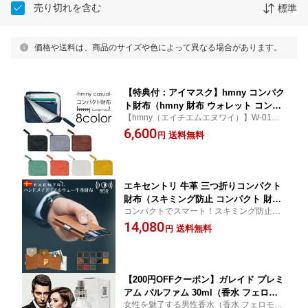
売り切れを含む
標準
価格や送料は、商品のサイズや色によって異なる場合があります。
【特典付：アイマスク】hmny コンパク
ト財布（hmny 財布 ウォレット コンパ
【hmny（エイチエムエヌワイ）】W-013
クト シンプル 牛革 メンズ ギフト 父の
hmny コンパクト財布【正規販売店】
6,600
日 誕生日 人気 薄型 キャッシュレス お
送料無料
円
しゃれ プレゼント 男性用 小銭入れ ミ
ニ財布）【メール便送料無料】【ポイン
ト10倍】【p0817】【：94】
エキセントリ 牛革 三つ折りコンパクト
財布（スキミング防止 コンパクト 財布
コンパクトでスマート！スキミング防止や
EXENTRI WALLETS ノルウェー ハンド
スライドカードアクセス、ステンレス製独
14,080
メイド 手作業 コンパクト スリム カー
送料無料
円
自開閉など機能面も充実したハンドメイド
ドケース 本革 ）【送料無料】【ポイン
牛革折り財布【正規販売店】
ト12倍】【p0817】
【200円OFFクーポン】ガレイド プレミ
アム パルファム 30ml（香水 フェロモ
女性を魅了する男性香水（香水 フェロモン
ン 男性 メンズ フレグランス モテ 女性