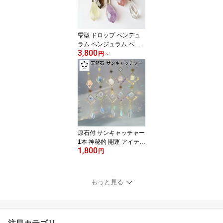
雫型 ドロップ ペンデュ
ラム ペンジュラム ペン
3,800
ダント 兼用 天然石 1本
円
～
アメジスト 水晶 シトリ
ン スモーキークォーツ
パワーストーン ダウンジ
ング 天然水晶 紫水晶 黄
水晶 プレゼント 贈り物
本物 占い 振り子
原石付 サンキャッチャー
1本 神秘的 開運 アイテム
1,800
1本 キラキラ レインボー
円
メーカー 贈り物 水晶 運
気 幸運 恋愛 風水アップ
プレゼント 贈り物 風水
もっと見る
虹 光 窓辺 インテリア 家
内安全 健康運 浄化 お守
り プレゼント 家族の健
康 家内安