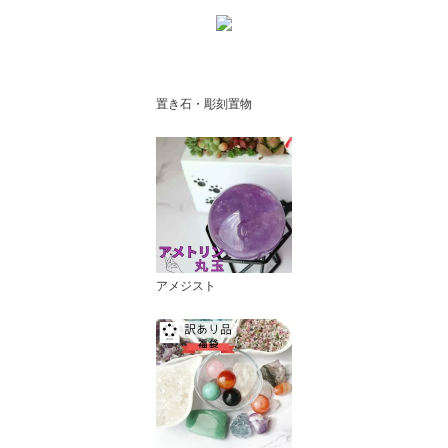
置き石・彫刻置物
アメジスト