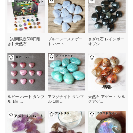
【期間限定500円引
ブルーレースアゲー
さざれ石 レインボー
き】天然石...
ト ハート...
オブシ...
ルビー ハート タンブ
アマゾナイト タンブ
天然石 アゲート シル
ル 1個 ...
ル 1個 ...
クアゲ...