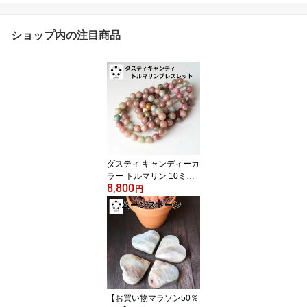
ショップ内の注目商品
ダスティ キャンディーカ
ラー トルマリン 10ミリ
8,800
ブレスレット 1本 ブレス
円
レット 天然石 パワース
トーン ピンク レディー
ス プレゼント ギフト
【お買い物マラソン50％