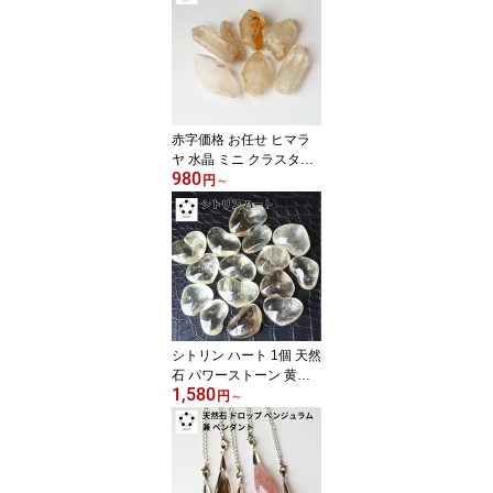
物 ギフト プレゼント お
守り
赤字価格 お任せ ヒマラ
ヤ 水晶 ミニ クラスター
980
ポイントマニハール産 原
円
～
石 天然石 パワーストー
ン ヒマラヤ産 プレゼン
ト 水晶 クォーツ 誕生石
4月生石 4月 浄化 お祝い
新築祝い 玄関 置物 記念
誕生日 贈り物 送料無料
シトリン ハート 1個 天然
石 パワーストーン 黄水
1,580
晶 金運 仕事運 贈り物 イ
円
～
ンテリア 飾り 置物 プレ
ゼント レディース メン
ズ お祝い 記念 ギフト