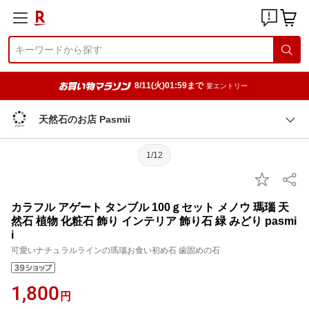
8/11(火)01:59まで
要エントリー
天然石のお店 Pasmii
1/12
カラフル アゲート タンブル 100ｇセット メノウ 瑪瑙 天
然石 植物 化粧石 飾り インテリア 飾り石 緑 みどり pasmi
i
可愛いナチュラルラインの瑪瑙お食い初め石 歯固めの石
1,800
円