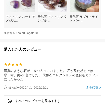
アメトリン ハート ア
天然石 アメトリン タ
天然石 ラブラドライ
メジス...
ンブル ...
ト パー...
商品番号：colorfulagate100
購入した人のレビュー
写真のような石が、５つ入っていました。 私が見た感じでは、
緑、赤、黄の3色でした。 天然石コレクションの色合をカラフル
にしたかっ
た
さらに表示
ほっぱー6020
さん
2025/12/11
すべてのレビューを見る (
件)
1