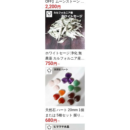
OFF】ムーンストーン ハ
2,200
ート Mサイズ 1個 天然石
円
パワーストーン 置物 ム
ーンストーン インテリア
お守り ギフト プレゼン
ト 贈り物 お祝い レディ
ース メンズ
ホワイトセージ 浄化 無
農薬 カルフォルニア産 1
750
0g ～ ホワイト セージ ス
円
～
マッシング 瞑想 リラッ
クス ストレス解消 安ら
ぎと平穏 自然の癒し ナ
チュラルな浄化力 空間の
クリアリング 心身のリフ
レッシュ ポジティブエネ
ルギー
天然石 ハート 20mm 1個
または 5種セット 握り石
680
置物 インテリア 天然石
円
～
紅水晶 プレゼント 贈り