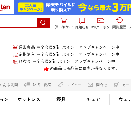
買い物かご
お知らせ
myクーポン
閲覧履歴
通常商品 ⇒全会員
5倍
ポイントアップキャンペーン中
定期購入 ⇒全会員
5倍
ポイントアップキャンペーン中
頒布会 ⇒全会員
5倍
ポイントアップキャンペーン中
の商品は商品毎に倍率が異なります。
くある質問
決済・配送
レビュー
問合せ
カー
ョン
マットレス
寝具
チェア
ウェ