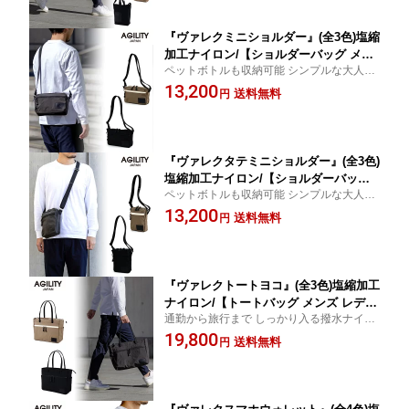
『ヴァレクミニショルダー』(全3色)塩縮
加工ナイロン/【ショルダーバッグ メン
ペットボトルも収納可能 シンプルな大人の
ズ レディース ミニ 旅行 ナイロン 軽量
ナイロン横型ミニショルダー
13,200
小さめ ペットボトル 横型 撥水 】【AGI
送料無料
円
LITY affa(アジリティアッファ)】(0787)
『ヴァレクタテミニショルダー』(全3色)
塩縮加工ナイロン/【ショルダーバッグ
ペットボトルも収納可能 シンプルな大人の
メンズ レディース ミニ 旅行 ナイロン
ナイロン縦型ミニショルダー
13,200
軽量 小さめ ペットボトル 縦型 撥水】
送料無料
円
【AGILITY affa(アジリティアッファ)】
(0788)
『ヴァレクトートヨコ』(全3色)塩縮加工
ナイロン/【トートバッグ メンズ レディ
通勤から旅行まで しっかり入る撥水ナイロ
ース 横型 ナイロン 撥水 軽量 通勤 旅行
ン横型トートバッグ
19,800
マチあり ファスナー】【AGILITY affa
送料無料
円
(アジリティアッファ)】(0789)