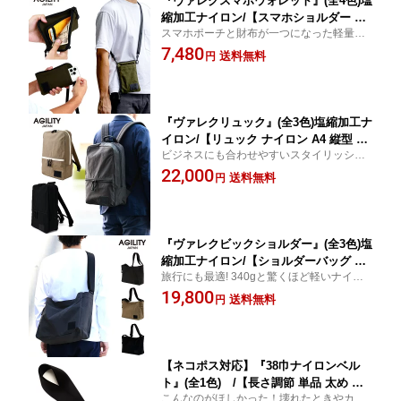
『ヴァレクスマホウォレット』(全4色)塩
縮加工ナイロン/【スマホショルダー ス
スマホポーチと財布が一つになった軽量ナ
マホポーチ スマホバッグ 財布一体 ナイ
イロン仕上げのお財布ポシェット
7,480
ロン お財布ポシェット軽量 撥水 メンズ
送料無料
円
レディース 】【AGILITY affa(アジリテ
ィアッファ)】(0790)
『ヴァレクリュック』(全3色)塩縮加工ナ
イロン/【リュック ナイロン A4 縦型 バ
ビジネスにも合わせやすいスタイリッシュ
ックパック コンパクト 軽量 ビジネス
な撥水・軽量ナイロンリュック
22,000
通勤 ノートパソコン おしゃれ メンズ
送料無料
円
レディース 撥水】【AGILITY affa(アジ
リティアッファ)】
『ヴァレクビックショルダー』(全3色)塩
縮加工ナイロン/【ショルダーバッグ ビ
旅行にも最適! 340gと驚くほど軽いナイロ
ックショルダー 大容量 大きめ 旅行 撥
ンビッグショルダー
19,800
水 軽量 ビックサイズ 肩掛け 軽い メン
送料無料
円
ズ レディース 】【AGILITY affa(アジリ
ティアッファ)】(0797)
【ネコポス対応】『38巾ナイロンベル
ト』(全1色) /【長さ調節 単品 太め 軽
こんなのがほしかった！壊れたときやカス
量 黒】【AGILITY(アジリティ)】(2022)