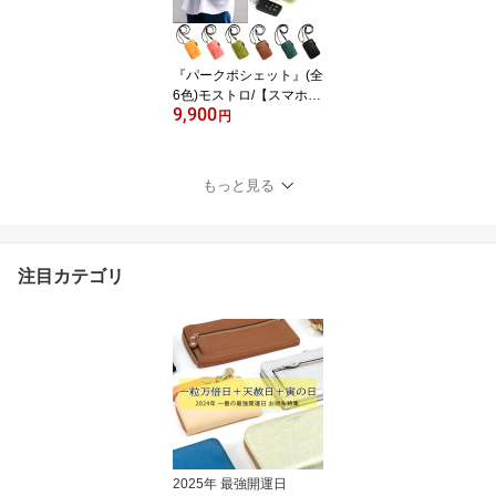
ー】【AGILITY affa(アジ
リティアッファ)】(0529)
『パークポシェット』(全
6色)モストロ/【スマホシ
9,900
ョルダーバッグ レディー
円
ス メンズ ミニバッグ ス
マホバッグ ポーチ 本革
財布 大人 小さい おしゃ
もっと見る
れ】【AGILITY affa(アジ
リティアッファ)】(0529)
注目カテゴリ
2025年 最強開運日