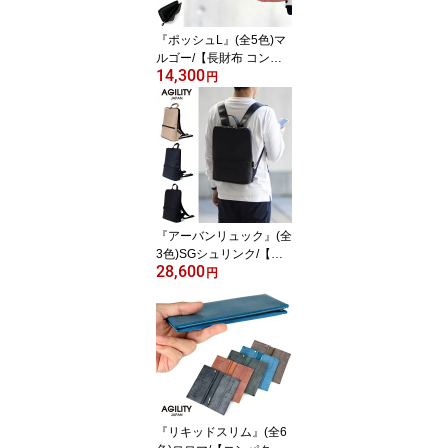
『ポッシュL』(全5色)マ
ルゴー/【長財布 コンパ
14,300
クト L字 薄い スリム シ
円
ンプル 革 本革 レザー 小
さい メンズ レディー
ス】【AGILITY affa(アジ
リティアッファ)】(0365)
『アーバンリュック』(全
3色)SGシュリンク/【バ
28,600
ックパック リュック 薄
円
いリュック 通勤 ビジネ
ス スリム ビジネスリュ
ック メンズ レディース
薄型 A4 ノートPC 13イ
ンチ 撥水 防水 】【AGILI
TY affa(アジリティアッ
ファ)】(0564)
『リキッドスリム』(全6