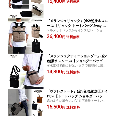
15,400
パクト 小さめ メンズ レディース】【A
送料無料
円
GILITY affa(アジリティアッファ)】(074
5)
『メランジュリュック』(全2色)撥水スム
ース/【リュック トートバッグ 2way 撥
ヘルメットバッグからインスピレーション
水 A4 ペットボトル バックパック 汚れ
を得た2way仕様のトート＆リュック
26,400
に強い 縦 持ち手】【AGILITY affa(アジ
送料無料
円
リティアッファ)】(0746)
『メランジュタテミニショルダー』(全2
色)撥水スムース/【ショルダーバッグ ミ
撥水素材で雨にも強い タフで機能的な縦型
ニ 縦 ナイロン 撥水 軽量 コンパクト 小
ミニショルダーバッグ
14,300
さめ メンズ レディース 】【AGILITY af
送料無料
円
fa(アジリティアッファ)】(0747)
『ヴァレクトート』(全5色)塩縮加工ナイ
ロン/【トートバッグ ショルダーバッグ
綿のような風合いのA4対応軽量トートバッ
2way ナイロン 軽量 A4サイズ対応】
グ
16,500
【AGILITY affa(アジリティアッファ)】
送料無料
円
(0786)