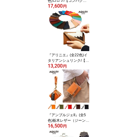
色)ロロマ/【コンパクト
17,600
財布 薄い財布 小さい財
円
布 長財布 小さめ メンズ
レディース 小さい コン
パクト 本革 レザー 二つ
折り長財布 シンプル 薄
型 薄い 極小】【AGILITY
affa(アジリティアッフ
ァ)】(0183)
『アリニエ』(全22色)イ
タリアンシュリンク/【長
13,200
財布 小さい長財布 コン
円
パクト長財布 短い長財布
L字ファスナー 薄い 極薄
薄型 メンズ レディース
スリット 10枚 コンパク
ト 縦 17.5cm コンパクト
小さめ 本革 スリム】【A
GILITY affa(アジリティア
ッファ)】(0343)
『アンブルジェII』(全5
色)栃木レザー（ジーン
16,500
ズ）/【スマートキーケー
円
ス 2個収納 スマートキー