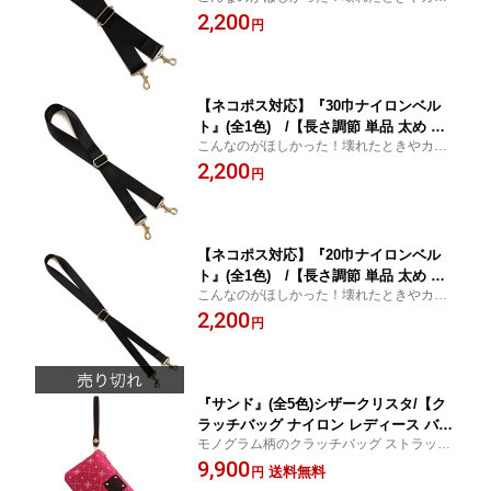
タマイズにナイロンショルダーベルト
2,200
[M便 3/3]
円
【ネコポス対応】『30巾ナイロンベル
ト』(全1色) /【長さ調節 単品 太め 軽
こんなのがほしかった！壊れたときやカス
量 黒】【AGILITY(アジリティ)】(2023)
タマイズにナイロンショルダーベルト
2,200
[M便 3/3]
円
【ネコポス対応】『20巾ナイロンベル
ト』(全1色) /【長さ調節 単品 太め 軽
こんなのがほしかった！壊れたときやカス
量 黒】【AGILITY(アジリティ)】(2024)
タマイズにナイロンショルダーベルト
2,200
[M便 3/3]
円
『サンド』(全5色)シザークリスタ/【ク
ラッチバッグ ナイロン レディース バッ
モノグラム柄のクラッチバッグ ストラップ
グインバッグ バッグインポーチ 軽量 弱
を外してバッグインポーチにも 別売のショ
9,900
撥水 セカンドバッグ 持ち手付き モノグ
送料無料
円
ルダーベルトを取り付ければショルダーバ
ラム 日本製】【AGILITY Bisogn(アジ