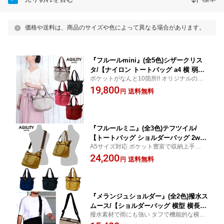
価格や送料は、商品のサイズや色によって異なる場合があります。
『フルールmini』(全5色)シザークリス
タ/【ナイロン トートバッグ a4 横 弱撥
ポケットがなんと10箇所!! オリジナルのモ
水 軽量 ポケット豊富 ショルダー 斜め
ノグラム柄をつかった軽量・弱撥水のナイ
19,800
掛け 肩掛け 2way モノグラム レディー
送料無料
円
ロンショルダーバッグ
ス 日本製】【AGILITY Bisogn(アジリ
ティ ビゾン)】(0700-sc)
『フルールミニ』(全3色)テフツイル/
【トートバッグ ショルダーバッグ 2way
A5サイズ対応 ポケット豊富で収納上手なコ
レディース A5 撥水 軽量 小さめ】【AG
ンパクトナイロントート
24,200
ILITY Bisogn(アジリティビゾン)】(070
送料無料
円
0)
『メランジュショルダー』(全2色)撥水ス
ムース/【ショルダーバッグ 横型 横長
撥水素材で雨にも強い タフで機能的な横型
ペットボトル ナイロン 撥水 軽量 コン
ショルダーバッグ