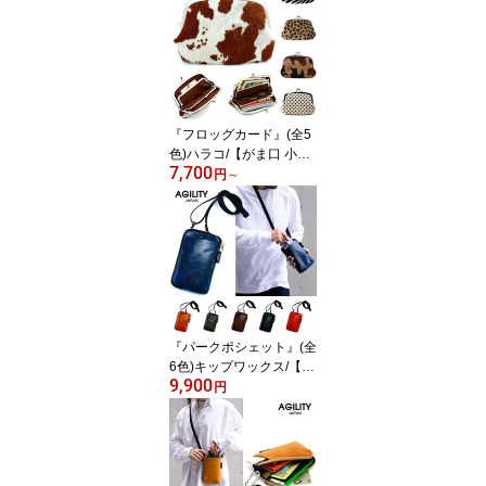
2個 キーケース 財布 一体
型 免許証 カード入れ付
き カード 小銭入れ カラ
ビナ メンズ レディース
コンパクト 本革】【AGI
LITY affa(アジリティアッ
ファ)】(0348)
『フロッグカード』(全5
色)ハラコ/【がま口 小銭
7,700
入れ 財布 レディース カ
円
～
ードケース 小銭入れ 親
子がま口 レザー 牛革 本
革 ハラコ アニマル柄 レ
オパード 迷彩 かわいい
日本製】【AGILITY affa
(アジリティアッファ)】
(2512)
『パークポシェット』(全
6色)キップワックス/【ス
9,900
マホショルダー メンズ
円
スマホショルダーバッグ
スマホバッグ スマホポー
チ メンズ ミニポーチ マ
イクロショルダー サコッ
シュ 縦 小さめ 本革 レザ