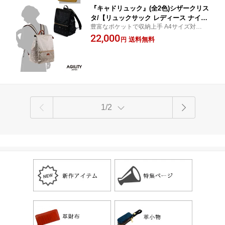
『キャドリュック』(全2色)シザークリス
タ/【リュックサック レディース ナイロ
豊富なポケットで収納上手 A4サイズ対応
ン 軽量 かるい A4 スクエア かわいい お
軽量 スクエアリュック
22,000
しゃれ 】【AGILITY Bisogn(アジリテ
送料無料
円
ィビゾン)】(2706)
1/2