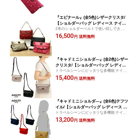
ッグとしても使用OK!
リティ ビゾン)】(2434-sc)
『エピナール』(全5色)シザークリスタ/
【ショルダーバッグ レディース ナイロ
2本のショルダーベルトで使い回しできるシ
ン 軽量 肩掛け 斜め掛け B5サイズ 薄マ
ョルダーバッグ 2way 肩掛け/斜め掛けの両
16,500
チ 小さめ モノグラム 日本製】【AGILI
送料無料
円
掛けに対応 ちょっと小ぶりで普段使いに最
TY Bisogn(アジリティ ビゾン)】(2458-
適。
sc)
『キャドミニショルダ―』(全2色)シザー
クリスタ/【ショルダーバッグ レディー
トラベルシーンにピッタリな多機能 ナイロ
ス 旅行バッグ 肩掛けカバン ミニ 軽い
ンミニショルダー
15,400
通勤 ol おしゃれ 大人カジュアル コンパ
送料無料
円
クト きれいめ ナイロン 】【AGILITY B
isogn(アジリティビゾン)】(2705)
『キャドミニショルダ―』(全6色)テフツ
イル/【ショルダーバッグ レディース 旅
トラベルシーンにピッタリな多機能 ナイロ
行バッグ 肩掛けカバン ミニ 軽い 通勤 o
ンミニショルダー
13,200
l おしゃれ 大人カジュアル きれいめ ナ
送料無料
円
イロン 】【AGILITY Bisogn(アジリテ
ィビゾン)】(2705)