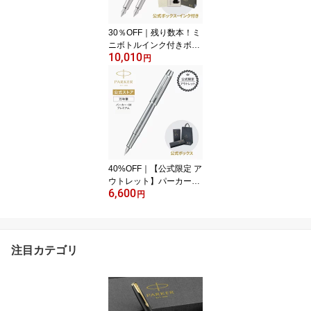
30％OFF｜残り数本！ミ
ニボトルインク付きボッ
10,010
クス【公式限定 アウトレ
円
ット】パーカー・アーバ
ンプレミアム 万年筆 F
（細字）バイオレットC
T/ブラウンCT｜ギフトラ
ッピング 高級筆記具ブラ
ンド プレゼント 就職祝
い 記念品 アウトレット
訳あり 記念日 誕生日 入
40%OFF｜【公式限定 ア
学 卒業
ウトレット】パーカー・I
6,600
Mプレミアム 万年筆F
円
（細字） シャイニークロ
ームチーゼルCT｜ギフト
ラッピング 高級筆記具ブ
ランド プレゼント 就職
注目カテゴリ
祝い 記念品 目玉 プレゼ
ント 誕生日 社会人 入学
卒業