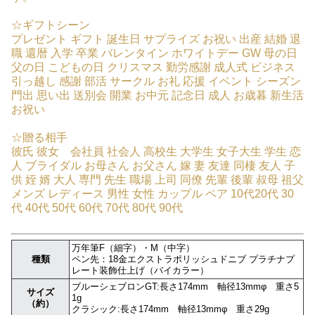
☆ギフトシーン
プレゼント ギフト 誕生日 サプライズ お祝い 出産 結婚 退
職 還暦 入学 卒業 バレンタイン ホワイトデー GW 母の日
父の日 こどもの日 クリスマス 勤労感謝 成人式 ビジネス
引っ越し 感謝 部活 サークル お礼 応援 イベント シーズン
門出 思い出 送別会 開業 お中元 記念日 成人 お歳暮 新生活
お祝い
☆贈る相手
彼氏 彼女 会社員 社会人 高校生 大学生 女子大生 学生 恋
人 ブライダル お母さん お父さん 嫁 妻 友達 同棲 友人 子
供 姪 婿 大人 専門 先生 職場 上司 同僚 先輩 後輩 叔母 祖父
メンズ レディース 男性 女性 カップル ペア 10代20代 30
代 40代 50代 60代 70代 80代 90代
万年筆F（細字）・M（中字）
種類
ペン先：18金エクストラポリッシュドニブ プラチナプ
レート装飾仕上げ（バイカラー）
ブルーシェブロンGT:長さ174mm 軸径13mmφ 重さ5
サイズ
1g
（約）
クラシック:長さ174mm 軸径13mmφ 重さ29g