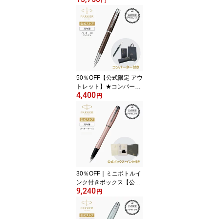
円
ト】PARKER ソネット
メタル＆パールCT／ピン
クゴールドCT ギフト
ラッピング 高級筆記具ブ
ランド プレゼント お祝
い 記念日 Parker 5th Pre
sent Gift 誕生日 社会人
入学 卒業 成人 就職
50％OFF【公式限定 アウ
トレット】★コンバータ
4,400
ー付属★PARKER パーカ
円
ー・IM プレミアム メタ
リックブラウンCT 万年
筆 F（細字）M（中字）
｜ギフトラッピング 高級
筆記具ブランド オフィス
使用 会社用 お祝い 目玉
特価 アウトレット 社会
人 入学 卒業 就職 即日発
30％OFF｜ミニボトルイ
送
ンク付きボックス【公式
9,240
限定 アウトレット】パー
円
カー・アーバンプレミア
ム 万年筆 F（細字）メタ
リックピンクDGT｜ギフ