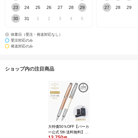
23
24
25
26
27
28
29
27
28
29
30
31
1
2
3
4
5
休業日（受注・発送対応なし）
受注対応のみ
発送対応のみ
ショップ内の注目商品
大特価50％OFF【パーカ
ー公式 5th 送料無料】
13,750
【公式限定 アウトレッ