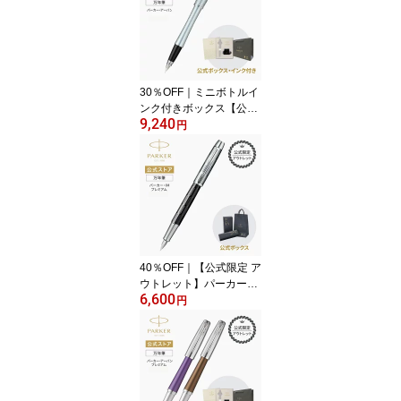
トラッピング 高級筆記具
ブランド プレゼント 就
職祝い 記念品 誕生日 社
会人 入学 卒業 成人
30％OFF｜ミニボトルイ
ンク付きボックス【公式
9,240
限定 アウトレット】パー
円
カー・アーバンプレミア
ム 万年筆 F（細字）シル
バーブルーパールCT｜ギ
フトラッピング 高級筆記
具ブランド プレゼント
就職祝い 記念品 誕生日
社会人 入学 卒業 成人
40％OFF｜【公式限定 ア
ウトレット】パーカー・I
6,600
Mプレミアム 万年筆 カス
円
タムチーゼルCT F（細
字）｜ギフトラッピング
高級筆記具 おすすめ ブ
ランド プレゼント 就職
祝い 記念品 社会人 誕生
日 入学 卒業 成人