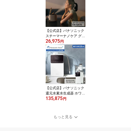
うるおい イオン 美容 男
子 温感 スキンクリア 皮
脂 毛穴 角質 拭き取り ク
レンジング 新生活 送料
無料
【公式店】パナソニック
スチーマーナノケア グレ
26,975
ージュ EH-SA70-H 無料
円
ギフトラッピング 美容家
電 スキンケア スチーマ
ー ナノケア アロマ 保湿
うるおい 肌 美顔器 おう
ち美容 セルフ エステ リ
ラックス クリア ハリ キ
メ 弾力 素肌 クレンジン
グ あかり 送料無料
【公式店】パナソニック
還元水素水生成器 ホワイ
135,875
ト TK-HS71-W 整水器 浄
円
水器 アルカリイオン水
ろ過 スリム コンパクト
弱酸性水 酸性水 節水 キ
もっと見る
ッチン 飲料水 料理 スポ
ーツ 洗顔 洗い物 赤ちゃ
ん PFOS/PFOA除去対応