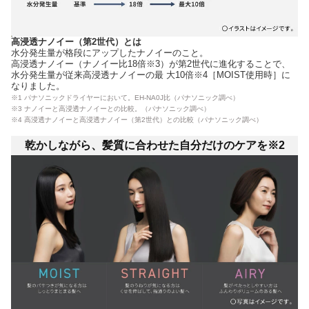
高浸透ナノイー（第2世代）とは
水分発生量が格段にアップしたナノイーのこと。
高浸透ナノイー（ナノイー比18倍※3）が第2世代に進化することで、
水分発生量が従来高浸透ナノイーの最 大10倍※4［MOIST使用時］に
なりました。
※1 パナソニックドライヤーにおいて。EH-NA0J比（パナソニック調べ）
※3 ナノイーと高浸透ナノイーとの比較。（パナソニック調べ）
※4 高浸透ナノイーと高浸透ナノイー（第2世代）との比較（パナソニック調べ）
乾かしながら、髪質に合わせた自分だけのケアを※2