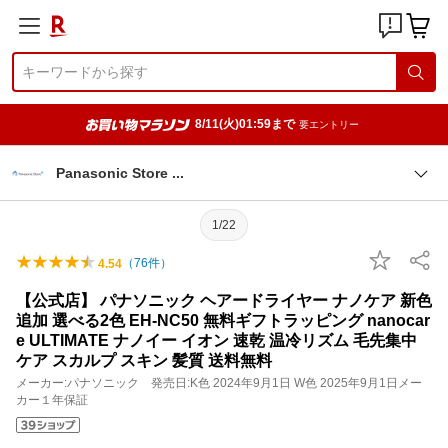
8/11(火)01:59まで
要エントリー
Panasonic Store
1/22
（
76
件）
4.54
【公式店】 パナソニック ヘアードライヤー ナノケア 新色
追加 選べる2色 EH-NC50 無料ギフトラッピング nanocar
e ULTIMATE ナノイー イオン 速乾 温冷リズム 毛先集中
ケア スカルプ スキン 髪質 送料無料
メーカー:パナソニック 発売日:K色 2024年9月1日 W色 2025年9月1日メー
カー１年保証