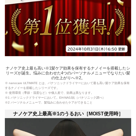
ナノケア史上最も高い※1髪ケア効果を保有するナノイーを搭載したシ
リーズが誕生。悩みに合わせた4つのパーソナルメニューでなりたい髪
の仕上がりへ※2。
※ nanocare ULTIMATE とは、パナソニックドライヤーにおいて最も高い髪ケア効果を保有
するナノイーを搭載したシリーズです。
※ 使用環境（季節・湿度など）や個人差で、効果は異なります。
※1 パナソニックドライヤーにおいて。EH-NA0J比（パナソニック調べ）
※2 パーソナルメニューで、髪悩みに合わせたケアができること
ナノケア史上最高※1のうるおい［MOIST使用時］