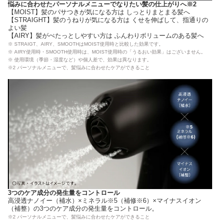
悩みに合わせたパーソナルメニューでなりたい髪の仕上がりへ※2
【MOIST】髪のパサつきが気になる方は しっとりまとまる髪へ
【STRAIGHT】髪のうねりが気になる方は くせを伸ばして、指通りの
よい髪
【AIRY】髪がぺたっとしやすい方は ふんわりボリュームのある髪へ
※ STRAIGT、AIRY、SMOOTHはMOIST使用時と比較した効果です。
※ AIRY使用時・SMOOTH使用時は、MOIST使用時の「うるおい効果」はございません。
※ 使用環境（季節・湿度など）や個人差で、効果は異なります。
※2 パーソナルメニューで、髪悩みに合わせたケアができること
3つのケア成分の発生量をコントロール
高浸透ナノイー（補水）×ミネラル※5（補修※6）×マイナスイオン
（補整）の3つのケア成分の発生量をコントロール。
※2 パーソナルメニューで、髪悩みに合わせたケアができること