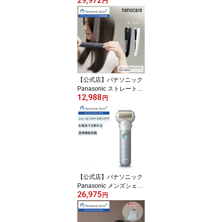
29,972
タリフトかっさ ブラック
円
EH-SP85-K 無料ギフト
ラッピング デュアルダイ
ナミックEMS 専用ジェ
ル付き 首筋 フェイスラ
イン 頬 送料無料 *引き上
げるように機器を動かす
こと
【公式店】パナソニック
Panasonic ストレートア
12,988
イロン ナノケア 選べる2
円
色 EH-HS9J ヘア 髪の毛
アイロン ツヤ ストレー
ト くせ毛 ねぐせ うねり
ナノイー ヘアセット ス
リム コンパクト 傷みに
くい イオン 5段階 おすす
め ヘアメイク 美容 ヘア
アイロン 送料無料
【公式店】パナソニック
Panasonic メンズシェー
26,975
バー ラムダッシュ 3枚刃
円
シルバー ES-MT22-S 髭
剃り ひげそり 電動シェ
ーバー スキンケア 保湿