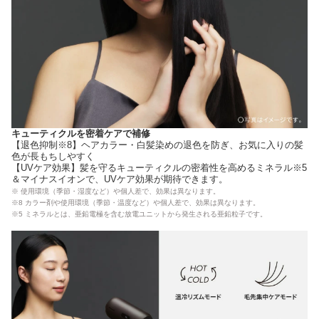
キューティクルを密着ケアで補修
【退色抑制※8】ヘアカラー・白髪染めの退色を防ぎ、お気に入りの髪
色が長もちしやすく
【UVケア効果】髪を守るキューティクルの密着性を高めるミネラル※5
＆マイナスイオンで、UVケア効果が期待できます。
※ 使用環境（季節・湿度など）や個人差で、効果は異なります。
※8 カラー剤や使用環境（季節・温度など）や個人差で、効果は異なります。
※5 ミネラルとは、亜鉛電極を含む放電ユニットから発生される亜鉛粒子です。