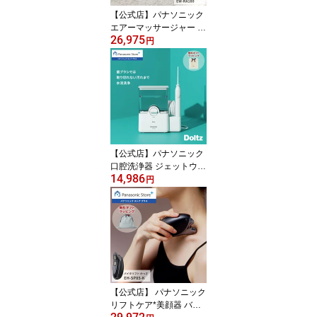
【公式店】パナソニック
エアーマッサージャー レ
26,975
ッグリフレ 選べる2色 E
円
W-RA180 無料ギフトラ
ッピング マッサージ 脚
足 こり 血行促進 ふくら
はぎ 足裏 座りっぱなし
立ちっぱなし もみほぐし
温感 あんま 疲労 筋肉 リ
ラクゼーション リンパ
抗菌 送料無料
【公式店】パナソニック
口腔洗浄器 ジェットウォ
14,986
ッシャー ドルツ EW-DJ6
円
4-W 無料ギフトラッピン
グ 大容量据置き 口内ケ
ア オーラルケア ジェッ
ト水流 水流ケア 食べか
す コンパクト Panasonic
送料無料
【公式店】 パナソニック
リフトケア*美顔器 バイ