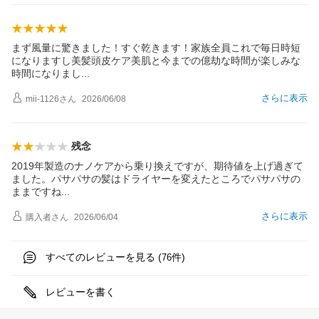
まず風量に驚きました！すぐ乾きます！家族全員これで毎日時短
になりますし美髪頭皮ケア美肌と今までの億劫な時間が楽しみな
時間になりま
し
さらに表示
mii-1126
さん
2026/06/08
残念
2019年製造のナノケアから乗り換えですが、期待値を上げ過ぎて
ました。パサパサの髪はドライヤーを変えたところでパサパサの
ままです
ね
さらに表示
購入者
さん
2026/06/04
すべてのレビューを見る (
件)
76
レビューを書く