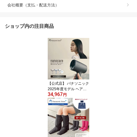
会社概要（支払・配送方法）
ショップ内の注目商品
【公式店】 パナソニック
2025年度モデル ヘアー
34,967
ドライヤー ナノケア EH-
円
NA0K 無料ギフトラッピ
ング 高浸透ナノイー ヘ
アケア 大風量 速乾 コン
パクト 軽量 人気 温度 高
級 潤い ツヤ まとまり ダ
メージケア UVケア 送料
無料