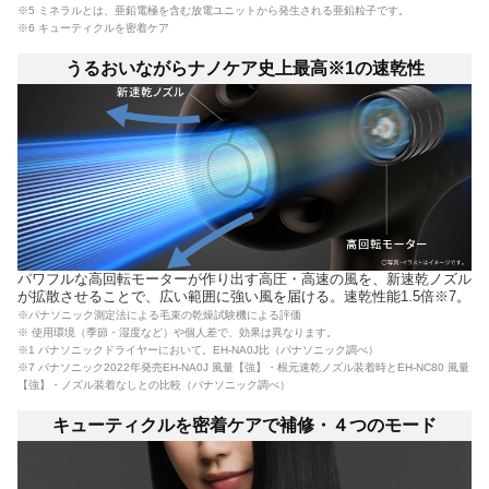
※5 ミネラルとは、亜鉛電極を含む放電ユニットから発生される亜鉛粒子です。
※6 キューティクルを密着ケア
うるおいながらナノケア史上最高※1の速乾性
パワフルな高回転モーターが作り出す高圧・高速の風を、新速乾ノズル
が拡散させることで、広い範囲に強い風を届ける。速乾性能1.5倍※7。
※パナソニック測定法による毛束の乾燥試験機による評価
※ 使用環境（季節・湿度など）や個人差で、効果は異なります。
※1 パナソニックドライヤーにおいて。EH-NA0J比（パナソニック調べ）
※7 パナソニック2022年発売EH-NA0J 風量【強】・根元速乾ノズル装着時とEH-NC80 風量
【強】・ノズル装着なしとの比較（パナソニック調べ）
キューティクルを密着ケアで補修・４つのモード