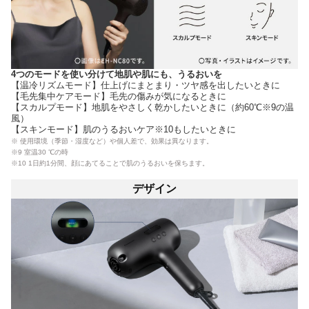
4つのモードを使い分けて地肌や肌にも、うるおいを
【温冷リズムモード】仕上げにまとまり・ツヤ感を出したいときに
【毛先集中ケアモード】毛先の傷みが気になるときに
【スカルプモード】地肌をやさしく乾かしたいときに（約60℃※9の温
風）
【スキンモード】肌のうるおいケア※10もしたいときに
※ 使用環境（季節・湿度など）や個人差で、効果は異なります。
※9 室温30 ℃の時
※10 1日約1分間、顔にあてることで肌のうるおいを保ちます。
デザイン