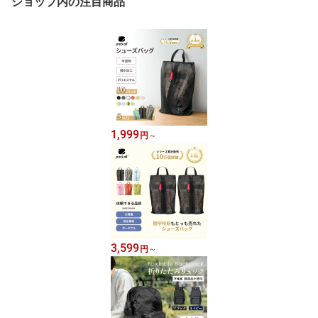
ショップ内の注目商品
1,999
円
～
3,599
円
～