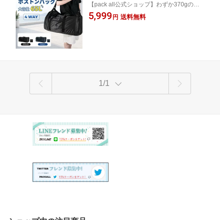
【pack all公式ショップ】わずか370gの軽
バッグ 旅行バッグ スポーツバッグ キャ
さでコンパクトに折りたため、必要なとき
5,999
リーオン 超軽量 撥水 大容量 旅行 出張
送料無料
円
は65Lの大容量で3〜5泊の旅行や急な荷物
スポーツ キャンプ （ブラック）/（ネイ
増加にも余裕で対応し、旅の不安をそっと
ビー)
軽くします。
1/1