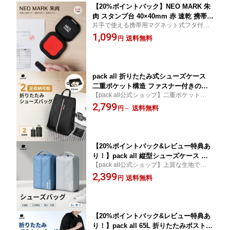
【20%ポイントバック】NEO MARK 朱
肉 スタンプ台 40×40mm 赤 速乾 携帯用
片手で使える携帯用マグネット式フタ付き
マグネット式フタ 油性顔料系インク
スタンプ台。速乾で色鮮やか、安全・安
1,099
送料無料
円
心。オフィスや学校など、さまざまなシー
ンで便利です！
pack all 折りたたみ式シューズケース
二重ポケット構造 ファスナー付きの防
【pack all公式ショップ】二重ポケット構造
水トラベルシューズバッグ 軽量 撥水加
で、スマートに収納でき、わずか72gの超
2,799
工のナイロン素材 お手入れが簡単 上履
送料無料
円
～
軽量ボディで、使わないときは手のひらポ
き入れ 靴入れ 衣類収納 収納バッグ 旅
ーチになって、スーツケースの隙間にスッ
行 出張 スポーツ 外出 学校 家庭用 通常
と入ります。
版 拡大版（ブラック）
【20%ポイントバック&レビュー特典あ
り！】pack all 縦型シューズケース シ
【pack all公式ショップ】上質な生地で、撥
ューズバッグ 靴入れ 防塵防汚防臭 男女
水・防塵・防臭と3重のガードが施されてお
2,399
兼用 家庭用 旅行 出張 学校 撥水加工 多
送料無料
円
ります。耐久性と清潔感で長くお使いいた
機能 大容量 耐久性（グレー/ブルー）
だけます。
【20%ポイントバック&レビュー特典あ
り！】pack all 65L 折りたたみボストン