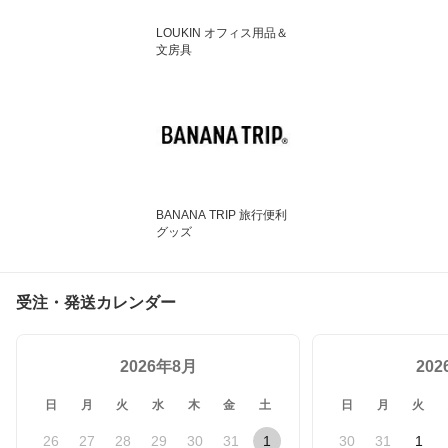
LOUKIN オフィス用品＆
文房具
BANANA TRIP 旅行便利
グッズ
受注・発送カレンダー
2026年8月
20
日
月
火
水
木
金
土
日
月
火
26
27
28
29
30
31
1
30
31
1