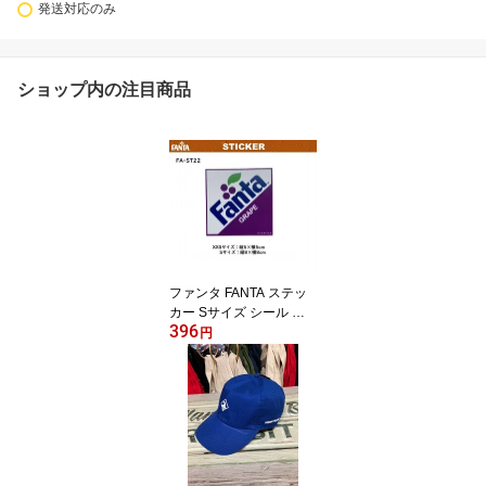
発送対応のみ
ショップ内の注目商品
ファンタ FANTA ステッ
カー Sサイズ シール デ
396
カール 屋外 屋内 耐光 耐
円
水 昭和 レトロ なつかし
い FA-ST22 メール便対
応