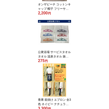
オンザビーチ コットンキ
ャップ 帽子 フリーサイ
2,200
ズ OTB-CC2
円
公衆浴場 サービスタオル
タオル 温泉タオル 旅館
275
タオル 銭湯タオル 全6色
円
綿 薄手 ギフト 銭湯 温泉
お風呂 サウナ グッズ KY-
TW1
青果 前掛け エプロン 全3
色 ネイビー ナチュラル
3,300
グリーン 業務用 八百屋
円