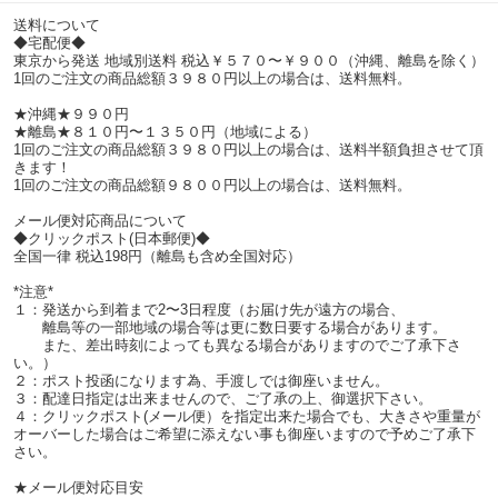
送料について
◆宅配便◆
東京から発送 地域別送料 税込￥５７０〜￥９００（沖縄、離島を除く）
1回のご注文の商品総額３９８０円以上の場合は、送料無料。
★沖縄★９９０円
★離島★８１０円〜１３５０円（地域による）
1回のご注文の商品総額３９８０円以上の場合は、送料半額負担させて頂
きます！
1回のご注文の商品総額９８００円以上の場合は、送料無料。
メール便対応商品について
◆クリックポスト(日本郵便)◆
全国一律 税込198円（離島も含め全国対応）
*注意*
１：発送から到着まで2〜3日程度（お届け先が遠方の場合、
離島等の一部地域の場合等は更に数日要する場合があります。
また、差出時刻によっても異なる場合がありますのでご了承下さ
い。）
２：ポスト投函になります為、手渡しでは御座いません。
３：配達日指定は出来ませんので、ご了承の上、御選択下さい。
４：クリックポスト(メール便）を指定出来た場合でも、大きさや重量が
オーバーした場合はご希望に添えない事も御座いますので予めご了承下
さい。
★メール便対応目安