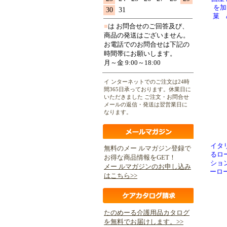
を加
30
31
菓 
■
は お問合せのご回答及び、
商品の発送はございません。
お電話でのお問合せは下記の
時間帯にお願いします。
月～金 9:00～18:00
イ ンターネットでのご注文は24時
間365日承っております。休業日に
いただきました ご注文・お問合せ
メールの返信・発送は翌営業日に
なります。
イタ
無料のメー ルマガジン登録で
るロ
お得な商品情報をGET！
ショ
メー ルマガジンのお申し込み
ーロ
はこちら>>
たのめーる介護用品カタログ
を無料でお届けします。>>