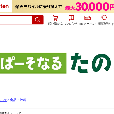
買い物かご
お知らせ
myクーポン
閲覧履歴
> 食品・飲料
トップ
載商品について