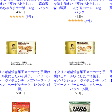
えた「変わりあられ」。 森白製
な味を加えた「変わりあられ」。
めちゃうまラー油 48g 1パック
森白製菓 こんがりコーン 48g 1
432円
パック
(3件)
432円
(3件)
リア老舗焼き菓子メーカーが手掛け
イタリア老舗焼き菓子メーカーが手
ール状にしたパイ菓子。 イノベン
掛けるロール状にしたパイ菓子。
ン ヴィチェンチ パフペーストリ
イノベンション ヴィチェンチ パ
ール ヘーゼルナッツ 1パック（5
フペーストリーロール クリーム
個）
1パック（5個）
531円
531円