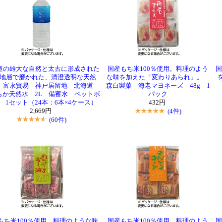
道の雄大な自然と太古に形成された
国産もち米100％使用。料理のよう
国
地層で磨かれた、清澄透明な天然
な味を加えた「変わりあられ」。
 富永貿易 神戸居留地 北海道
森白製菓 海老マヨネーズ 48g 1
らか天然水 2L 備蓄水 ペットボ
パック
 1セット（24本：6本×4ケース）
432円
2,669円
(4件)
(60件)
もち米100％使用。料理のような味
国産もち米100％使用。料理のよう
国