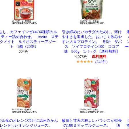
なし、カフェインゼロの4種類のル
引き締めたいカラダのために。溶け
ティー詰め合わせ。 meito ステ
やすさを追求した、おいしく飲みや
クメイト ルイボスティーアソー
すい大豆プロテイン。 明治 ザバ
ト 1箱（20本）
ス ソイプロテイン100 ココア
ー
604円
味 900g 1パック 【送料無料】
4,078円
送料無料
(248件)
ジル産のオレンジ果汁に温州みかん
酸味と甘みの程よいバランスが特長
ブレンドしたオレンジジュース。
の100％アップルジュース。 【6