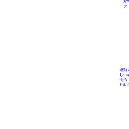
【6
ース
運動
しい
明治
ミルク