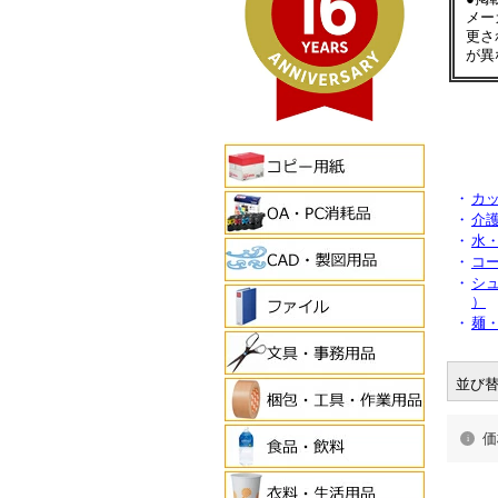
メー
更さ
が異
・
カ
・
介護
・
水
・
コー
・
シ
）
・
麺・
並び
価