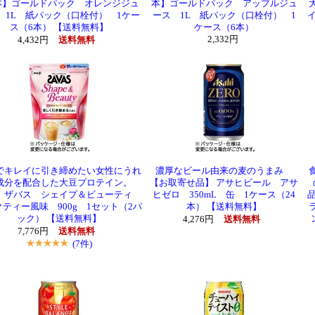
本】ゴールドパック オレンジジュ
本】ゴールドパック アップルジュ
 1L 紙パック（口栓付） 1ケー
ース 1L 紙パック（口栓付） 1
イ
ス（6本） 【送料無料】
ケース（6本）
2,332円
4,432円
送料無料
でキレイに引き締めたい女性にうれ
濃厚なビール由来の麦のうまみ
成分を配合した大豆プロテイン。
【お取寄せ品】 アサヒビール アサ
 ザバス シェイプ＆ビューティ
ヒゼロ 350mL 缶 1ケース（24
ティー風味 900g 1セット（2パ
本） 【送料無料】
ック） 【送料無料】
4,276円
送料無料
7,776円
送料無料
(7件)