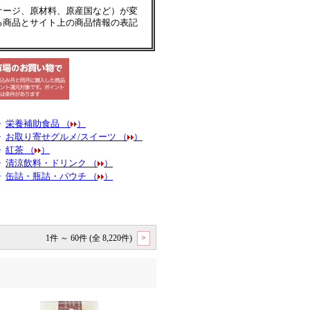
ケージ、原材料、原産国など）が変
る商品とサイト上の商品情報の表記
・
栄養補助食品 （
）
・
お取り寄せグルメ/スイーツ （
）
・
紅茶 （
）
・
清涼飲料・ドリンク （
）
・
缶詰・瓶詰・パウチ （
）
1件 ～ 60件 (全 8,220件)
>