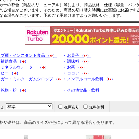
カーの都合（商品のリニューアル）等により、商品規格・仕様（容量、パッ
れる場合がございます。そのため、商品の切り替え時期には実際にお届けす
なる場合がございます。予めご了承頂けますようお願いいたします。
ップ麺・インスタント食品 （
）
・
お菓子 （
）
補助食品 （
）
・
調味料 （
）
・ミネラルウォーター （
）
・
お茶 （
）
ヒー （
）
・
ココア （
）
ュガー・ミルク・ガムシロップ （
・
ノンアルコール飲料 （
）
乾物・粉 （
）
・
その他食品・飲料
替え
在庫あり
送料無料
格や送料は、商品のサイズや色によって異なる場合があります。