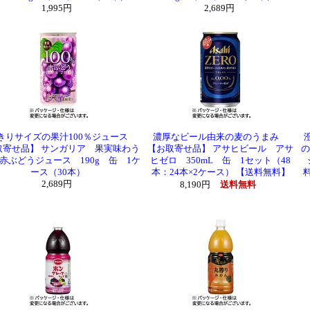
1,995円
2,689円
きりサイズの果汁100％ジュース
濃厚なビール由来の麦のうまみ
取寄せ品】 サンガリア 果実味わう
【お取寄せ品】 アサヒビール アサ
の
％赤ぶどうジュース 190g 缶 1ケ
ヒゼロ 350mL 缶 1セット（48
ース（30本）
本：24本×2ケース） 【送料無料】
2,689円
8,190円
送料無料