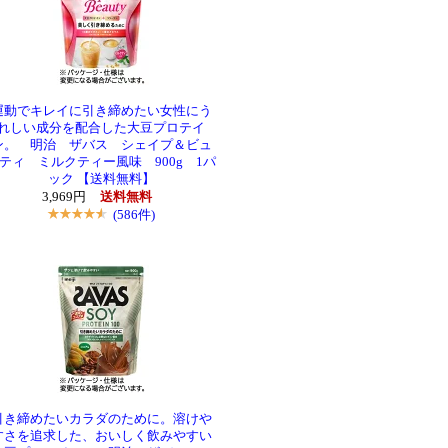
運動でキレイに引き締めたい女性にう
れしい成分を配合した大豆プロテイ
ン。 明治 ザバス シェイプ＆ビュ
ティ ミルクティー風味 900g 1パ
ック 【送料無料】
3,969円
送料無料
(586件)
引き締めたいカラダのために。溶けや
すさを追求した、おいしく飲みやすい