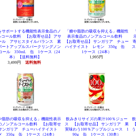
をサポートする機能性表示食品のノ
「糖や脂肪の吸収を抑える」機能性
ルコール飲料 【お取寄せ品】 アサ
表示食品のノンアルコール飲料
ール アサヒスタイルバランス 素
【お取寄せ品】 サンガリア チュー
ポートアップルスパークリングノン
ハイテイスト レモン 350g 缶
ス
コール 350mL 缶 1ケース（24
1ケース（24本）
本） 【送料無料】
1,995円
3,499円
送料無料
や脂肪の吸収を抑える」機能性表示
飲みきりサイズの果汁100％ジュー
飲
のノンアルコール飲料 【お取寄せ
ス 【お取寄せ品】 サンガリア 果
 サンガリア チューハイテイスト
実味わう100％アップルジュース 1
う
メ 350g 缶 1ケース（24本）
90g 缶 1ケース（30本）