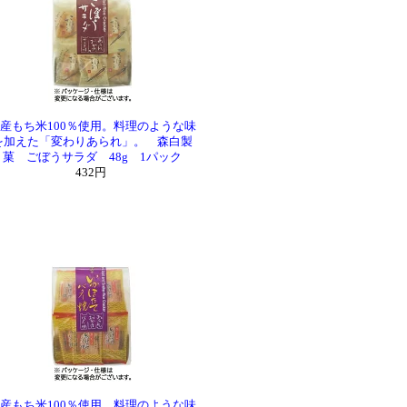
産もち米100％使用。料理のような味
を加えた「変わりあられ」。 森白製
菓 ごぼうサラダ 48g 1パック
432円
産もち米100％使用。料理のような味