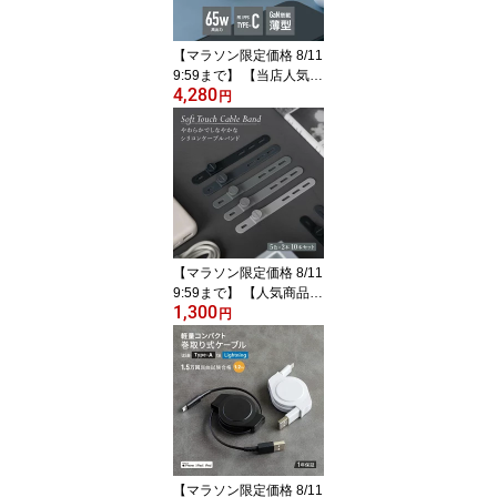
【マラソン限定価格 8/11
9:59まで】 【当店人気商
4,280
品】 超 薄型 AC充電器 P
円
D65W Type-C×1ポート
ブラック 薄さ 12.5mm P
D対応 窒化ガリウム GaN
採用 オウルテックプレミ
アム 2年保証 送料無料
【Web限定モデル】
【マラソン限定価格 8/11
9:59まで】 【人気商品:
1,300
ランキング1位獲得】 し
円
っとりと手になじむシリ
コン製 ソフトタッチ ケ
ーブルバンド 5色×2本セ
ット 10本 モノトーング
ラデーションカラー メー
ル便送料無料【Web限定
モデル】
【マラソン限定価格 8/11