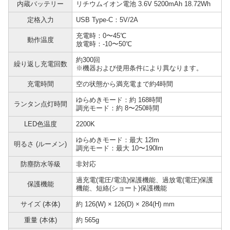
内蔵バッテリー
リチウムイオン電池 3.6V 5200mAh 18.72Wh
定格入力
USB Type-C：5V/2A
充電時：0〜45℃
動作温度
放電時：-10〜50℃
約300回
繰り返し充電回数
※機器および使用条件により異なります。
充電時間
空の状態から満充電まで約4時間
ゆらめきモード：約 168時間
ランタン点灯時間
調光モード：約 8〜250時間
LED色温度
2200K
ゆらめきモード：最大 12lm
明るさ (ルーメン)
調光モード：最大 10〜190lm
防塵防水等級
非対応
過充電(電圧/電流)保護機能、過放電(電圧)保護
保護機能
機能、短絡(ショート)保護機能
サイズ (本体)
約 126(W) × 126(D) × 284(H) mm
重量 (本体)
約 565g