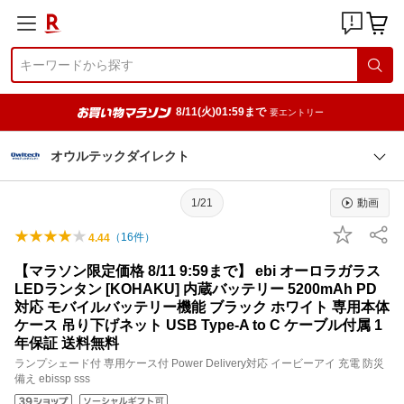
8/11(火)01:59まで
要エントリー
オウルテックダイレクト
1/21
動画
（
16
件）
4.44
【マラソン限定価格 8/11 9:59まで】 ebi オーロラガラス
LEDランタン [KOHAKU] 内蔵バッテリー 5200mAh PD
対応 モバイルバッテリー機能 ブラック ホワイト 専用本体
ケース 吊り下げネット USB Type-A to C ケーブル付属 1
年保証 送料無料
ランプシェード付 専用ケース付 Power Delivery対応 イービーアイ 充電 防災
備え ebissp sss