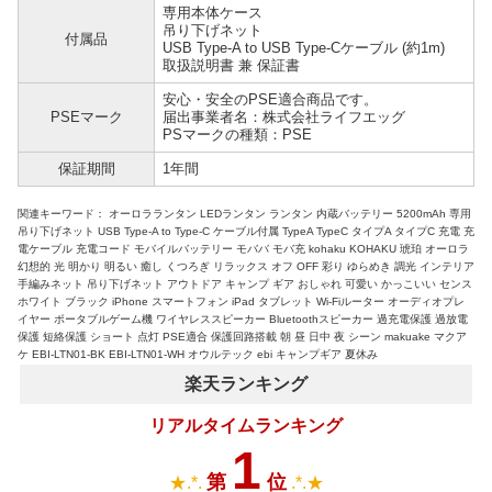
専用本体ケース
吊り下げネット
付属品
USB Type-A to USB Type-Cケーブル (約1m)
取扱説明書 兼 保証書
安心・安全のPSE適合商品です。
PSEマーク
届出事業者名：株式会社ライフエッグ
PSマークの種類：PSE
保証期間
1年間
関連キーワード： オーロラランタン LEDランタン ランタン 内蔵バッテリー 5200mAh 専用
吊り下げネット USB Type-A to Type-C ケーブル付属 TypeA TypeC タイプA タイプC 充電 充
電ケーブル 充電コード モバイルバッテリー モババ モバ充 kohaku KOHAKU 琥珀 オーロラ
幻想的 光 明かり 明るい 癒し くつろぎ リラックス オフ OFF 彩り ゆらめき 調光 インテリア
手編みネット 吊り下げネット アウトドア キャンプ ギア おしゃれ 可愛い かっこいい センス
ホワイト ブラック iPhone スマートフォン iPad タブレット Wi-Fiルーター オーディオプレ
イヤー ポータブルゲーム機 ワイヤレススピーカー Bluetoothスピーカー 過充電保護 過放電
保護 短絡保護 ショート 点灯 PSE適合 保護回路搭載 朝 昼 日中 夜 シーン makuake マクア
ケ EBI-LTN01-BK EBI-LTN01-WH オウルテック ebi キャンプギア 夏休み
楽天ランキング
リアルタイムランキング
1
第
位
★.*.
.*.★