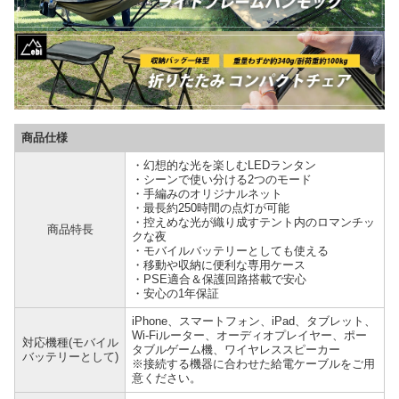
商品仕様
・幻想的な光を楽しむLEDランタン
・シーンで使い分ける2つのモード
・手編みのオリジナルネット
・最長約250時間の点灯が可能
・控えめな光が織り成すテント内のロマンチッ
商品特長
クな夜
・モバイルバッテリーとしても使える
・移動や収納に便利な専用ケース
・PSE適合＆保護回路搭載で安心
・安心の1年保証
iPhone、スマートフォン、iPad、タブレット、
Wi-Fiルーター、オーディオプレイヤー、ポー
対応機種(モバイル
タブルゲーム機、ワイヤレススピーカー
バッテリーとして)
※接続する機器に合わせた給電ケーブルをご用
意ください。