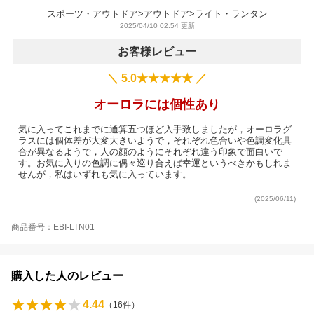
スポーツ・アウトドア>アウトドア>ライト・ランタン
2025/04/10 02:54 更新
お客様レビュー
＼ 5.0★★★★★ ／
オーロラには個性あり
気に入ってこれまでに通算五つほど入手致しましたが，オーロラグ
ラスには個体差が大変大きいようで，それぞれ色合いや色調変化具
合が異なるようで，人の顔のようにそれぞれ違う印象で面白いで
す。お気に入りの色調に偶々巡り合えば幸運というべきかもしれま
せんが，私はいずれも気に入っています。
(2025/06/11)
商品番号：EBI-LTN01
購入した人のレビュー
4.44
（
16
件）