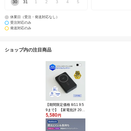
30
31
1
2
3
4
5
休業日（受注・発送対応なし）
受注対応のみ
発送対応のみ
ショップ内の注目商品
【期間限定価格 8/11 9:5
9まで】 【家電批評 202
5,580
6年2月号 BESTBUY 第1
円
位】 【人気商品】 準固
体電池採用 モバイルバッ
テリー 10000mAh 最大