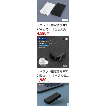
PD30W USB Type-C入出
力 ブラック ホワイト ワ
イヤレス充電 スマホリン
グ付き 残量 %表示 1.5年
保証 送料無料 【Web限
【マラソン限定価格 8/11
定モデル】
9:59まで】 【当店人気N
4,580
o.2商品】 準固体電池採
円
用 モバイルバッテリー 1
0000mAh 最大 PD30W
対応 USB Type-C入出力
Type-A出力 2台同時充電
安心 安全 ブラック ホワ
イト バッテリー残量 %
デジタル表示 1.5年保証
送料無料 【Web限定モデ
【マラソン限定価格 8/11
ル】
9:59まで】 【当店人気N
1,980
o.1商品】 片引き 巻取り
円
式 Type-C to C 充電ケー
ブル Katamaki PD60W 1
20cm スタンド付属 充電
データ通信対応 ブラック
ホワイト 1年保証 送料無
料 【Web限定モデル】