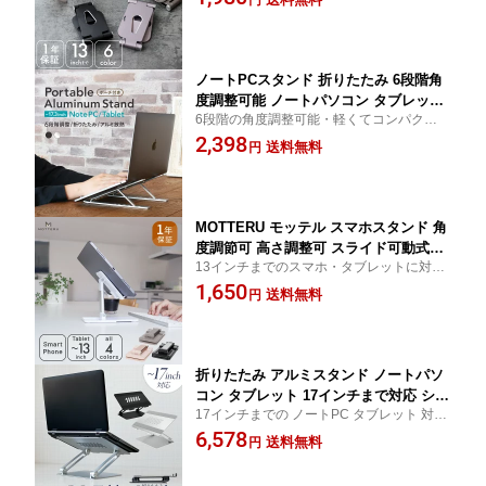
ノートPCスタンド 折りたたみ 6段階角
度調整可能 ノートパソコン タブレット
6段階の角度調整可能・軽くてコンパクト
スタンド リモートワーク テレワーク 在
リモートワーク テレワーク 在宅勤務 メー
2,398
宅勤務 メール便送料無料
送料無料
円
ル便送料無料
MOTTERU モッテル スマホスタンド 角
度調節可 高さ調整可 スライド可動式ス
13インチまでのスマホ・タブレットに対応
タンド スマートフォン タブレット対応
ニュアンスカラー リモートワーク テレワー
1,650
ブラック ホワイト ラテグレージュ 送料
送料無料
円
ク 在宅勤務 [bka]
無料
折りたたみ アルミスタンド ノートパソ
コン タブレット 17インチまで対応 シル
17インチまでの ノートPC タブレット 対応
バー ブラック 耐荷重5kg 送料無料
180° 自由な角度調整 正しい姿勢をサポート
6,578
送料無料
円