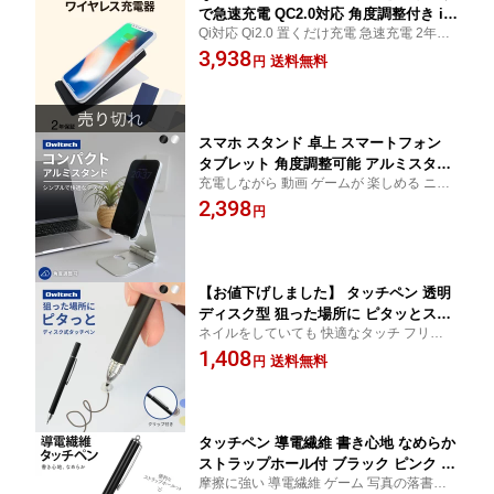
で急速充電 QC2.0対応 角度調整付き iP
Qi対応 Qi2.0 置くだけ充電 急速充電 2年保
hone8 iPhoneX iPHoneXS iPhoneXS
証 iPhone8 Pluse クイックチャージ2.0
3,938
Max iPhoneXR Qi対応スマートフォン
送料無料
円
Android アンドロイド 2年保証 メール
便送料無料
スマホ スタンド 卓上 スマートフォン
タブレット 角度調整可能 アルミスタン
充電しながら 動画 ゲームが 楽しめる ニン
ド 折り畳み コンパクト ニンテンドース
テンドースイッチ スマホスタンド 壁掛け
2,398
イッチ Nintendo Switch iphone ipad
円
タブレット アームXperia Nintendo Switch
mini ipad pro Android 厚さ13mmまで
対応
【お値下げしました】 タッチペン 透明
ディスク型 狙った場所に ピタッとスラ
ネイルをしていても 快適なタッチ フリック
スラ書ける ブラック シルバー 充電不要
動作 スマートフォン タブレット iPhone ス
1,408
メール便送料無料
送料無料
円
マホ iPad スタイラス 画面操作 キャップ 電
子メモ 署名 ビジネス用にも [bka]
タッチペン 導電繊維 書き心地 なめらか
ストラップホール付 ブラック ピンク シ
摩擦に強い 導電繊維 ゲーム 写真の落書き
ルバー 充電不要 メール便送料無料