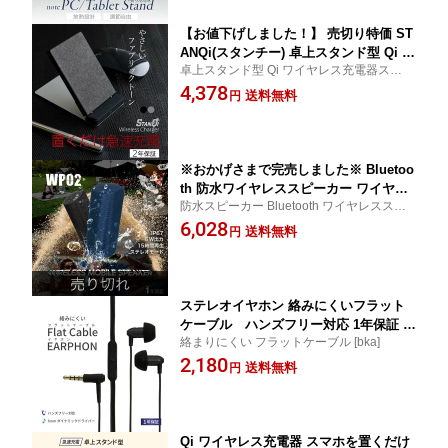
【お値下げしました！】 売切り特価 ST
ANQi(スタンチー) 卓上スタンド型 Qi ワ
卓上スタンド型 Qi ワイヤレス充電器スタン
イヤレス充電器スタンド 急速充電対応
ド
4,378
ファブリック調デザイン ブラック グレ
送料無料
円
ー USB Type-A to Cケーブル付属 メー
ル便送料無料
※おかげさまで完売しました※ Bluetoo
th 防水ワイヤレススピーカー ワイヤレ
防水スピーカー Bluetooth ワイヤレススピ
スステレオモード対応 1年保証 送料無料
ーカー ブルートゥース おしゃれ お風呂
6,028
送料無料
円
ステレオイヤホン 絡みにくいフラット
ケーブル ハンズフリー対応 1年保証 メ
絡まりにくい フラットケーブル [bka]
ール便送料無料
2,180
送料無料
円
Qi ワイヤレス充電器 スマホを置くだけ