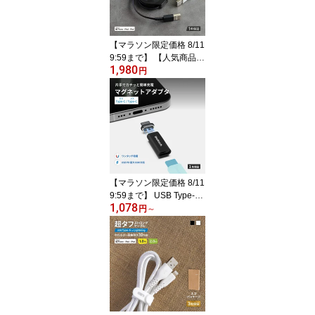
ル便送料無料【Web限定
モデル】
【マラソン限定価格 8/11
9:59まで】 【人気商品】
1,980
iPhone 充電 両引き 巻き
円
取り式 USB Type-A to Li
ghtning ケーブル データ
転送 1.2m 軽量 コンパク
ト ホワイト ブラック 1年
保証 メール便送料無料
【Web限定モデル】
【マラソン限定価格 8/11
9:59まで】 USB Type-C
1,078
マグネットアダプタ （コ
円
～
ネクタ） 変換アダプタ T
ype-C オス - Type-C メス
PD60W充電 データ転送
ブラック ポゴピン使用 1
年保証 送料無料 【Web
限定モデル】