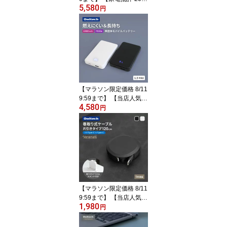
5,580
6年2月号 BESTBUY 第1
円
位】 【人気商品】 準固
体電池採用 モバイルバッ
テリー 10000mAh 最大
PD30W USB Type-C入出
力 ブラック ホワイト ワ
イヤレス充電 スマホリン
グ付き 残量 %表示 1.5年
保証 送料無料 【Web限
【マラソン限定価格 8/11
定モデル】
9:59まで】 【当店人気N
4,580
o.2商品】 準固体電池採
円
用 モバイルバッテリー 1
0000mAh 最大 PD30W
対応 USB Type-C入出力
Type-A出力 2台同時充電
安心 安全 ブラック ホワ
イト バッテリー残量 %
デジタル表示 1.5年保証
送料無料 【Web限定モデ
【マラソン限定価格 8/11
ル】
9:59まで】 【当店人気N
1,980
o.1商品】 片引き 巻取り
円
式 Type-C to C 充電ケー
ブル Katamaki PD60W 1