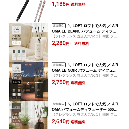
スマホ タブレット iPhone iPad
1,188
送料無料
円
＼ LOFT ロフトで人気 ／ A'R
OMA LE BLANC パフューム ディフュ
【フレグランス 当店人気No.2】 韓国 フレ
ーザー グアヤックウッド アロマティッ
グランス 人気ブランド ディフューザー 高
2,280
クウッディ ウッディジャスミン 500ml
送料無料
円
～
級 ラグジュアリー ホテル ラウンジ ウッデ
エイロマ 〜LE BLANC HOTEL WOOD
ィ 大容量 ボトル 使用期間 2-3ヵ月
COLLECTION〜 リードディフューザー
※スティック別売り 送料無料
＼ LOFT ロフトで人気 ／ A'R
OMA LE NOIR パフューム ディフュー
【フレグランス 当店人気No.3】 韓国 フレ
ザー ミスティックスパイス トワイライ
グランス 人気ブランド 高級 ラグジュアリ
2,750
トジン 500ml エイロマ 〜 LE NOIR HO
送料無料
円
ー ホテル ラウンジ 香り 大容量 ボトル 使用
TEL LOUNGE COLLECTION 〜 リード
期間 2-3ヵ月 スパイシー 大人の香り
ディフューザー ※リードスティック別
売り 送料無料
＼ LOFT ロフトで人気 ／ A'R
OMA パフュームディフューザー 500ml
【フレグランス 当店人気No.1】 韓国 フレ
チェリーシャーベット ロイヤルウッド
グランス 人気ブランド エイロマ ディフュ
2,640
済州 シトラスガーデン ホワイトチュベ
送料無料
円
ーザー 香り 大容量 ボトル 使用期間 2-3ヵ
ローズ リードスティック 8本入 エイロ