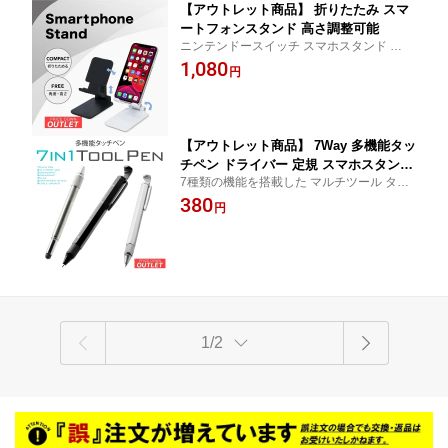
【アウトレット商品】 折りたたみ スマ
ートフォンスタンド 高さ調整可能
ニンテンドースイッチ スマホスタンド 壁掛
け アーム iphone ipad mini ipad pro Androi
1,080
円
d Xperia huawei Nec Samsung Galaxy Nint
endo Switch ipad スタンド cp3b5b
【アウトレット商品】 7Way 多機能タッ
チペン ドライバー 定規 スマホスタンド
7種類の機能を搭載した マルチツール タッ
栓抜き ボールペン 充電不要 ブラック
チペン iPhone iiPad Android スマートフォ
380
シルバー
円
ン タブレット cp3b5b
1/2