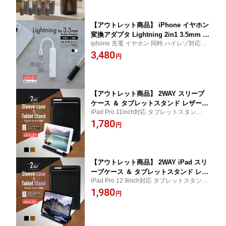
月
マ リードディフューザー 送料無料
【アウトレット商品】 iPhone イヤホン
変換アダプタ Lightning 2in1 3.5mm オ
iphone 充電 イヤホン 同時 ハイレゾ対応 48
ーディオ変換アダプター 充電用Lightni
kHz 24bit 高音質 DAC 断線に強い cp3b5b
3,480
ngポート ＋ コントローラー付
円
【アウトレット商品】 2WAY スリーブ
ケース ＆ タブレットスタンド レザー調
iPad Pro 11inch対応 タブレットスタンド c
iPad Pro 11inch対応 Apple Pencil収納
p3b5b
1,780
可能
円
【アウトレット商品】 2WAY iPad スリ
ーブケース ＆ タブレットスタンド レザ
iPad Pro 12.9inch対応 タブレットスタンド
ー調 iPad Pro 12.9inch対応 Apple Pen
cp3b5b
1,980
cil収納 ブラック キャメル
円