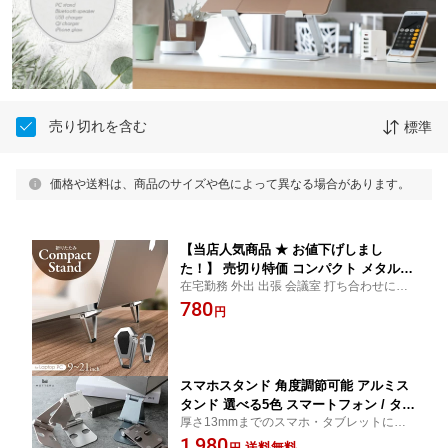
売り切れを含む
標準
価格や送料は、商品のサイズや色によって異なる場合があります。
【当店人気商品 ★ お値下げしまし
た！】 売切り特価 コンパクト メタルス
在宅勤務 外出 出張 会議室 打ち合わせにも
タンド 9〜21インチ ノートPC対応 2個1
ノートPCに貼るだけ 簡単 コンパクト タイ
780
セット 排熱 滑り止め 3M社製 両面接着
円
ピングしやすい 予備シール 滑り止めパッド
シール 滑り止めパッド付属 在宅 リモー
付
トワーク 3M
スマホスタンド 角度調節可能 アルミス
タンド 選べる5色 スマートフォン / タブ
厚さ13mmまでのスマホ・タブレットに対
レット対応 MOTTERU モッテル
応 ニュアンスカラー [bka]
1,980
送料無料
円