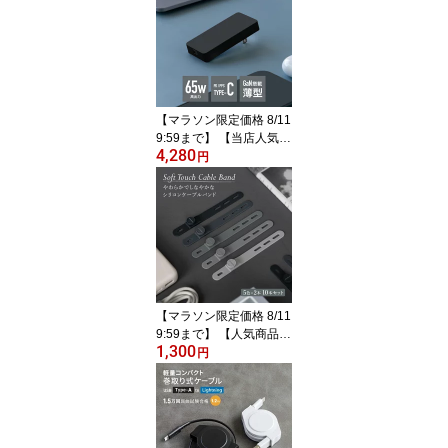
20cm スタンド付属 充電
データ通信対応 ブラック
ホワイト 1年保証 送料無
料 【Web限定モデル】
【マラソン限定価格 8/11
9:59まで】 【当店人気商
4,280
品】 超 薄型 AC充電器 P
円
D65W Type-C×1ポート
ブラック 薄さ 12.5mm P
D対応 窒化ガリウム GaN
採用 オウルテックプレミ
アム 2年保証 送料無料
【Web限定モデル】
【マラソン限定価格 8/11
9:59まで】 【人気商品:
1,300
ランキング1位獲得】 し
円
っとりと手になじむシリ
コン製 ソフトタッチ ケ
ーブルバンド 5色×2本セ
ット 10本 モノトーング
ラデーションカラー メー