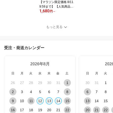
【マラソン限定価格 8/11
9:59まで】 【人気商品】
1,680
超タフ ストロングケーブ
円
～
ル iPhone USB Type-A to
Lightning 2.4A 急速充電
データ転送 シリコンケー
もっと見る
ブルバンド付き 1.0m 2.0
m MFi認証取得 ブラック
ホワイト 3年保証 メール
便送料無料 エコパッケー
受注・発送カレンダー
ジ【Web限定モデル】
2026年8月
20
日
月
火
水
木
金
土
日
月
火
26
27
28
29
30
31
1
30
31
1
2
3
4
5
6
7
8
6
7
8
9
10
11
12
13
14
15
13
14
15
16
17
18
19
20
21
22
20
21
22