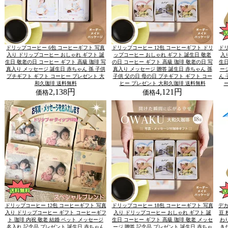
ドリップコーヒー 6包 コーヒーギフト 写真
ドリップコーヒー 12包 コーヒーギフト ドリ
ドリ
入り ドリップコーヒー おしゃれ ギフト 誕
ップコーヒー おしゃれ ギフト 誕生日 敬老
入
生日 敬老の日 コーヒー ギフト 高級 珈琲 写
の日 コーヒー ギフト 高級 珈琲 敬老の日 写
生日
真入り メッセージ 誕生日 赤ちゃん 孫 子供
真入り メッセージ 贈答 誕生日 赤ちゃん 孫
ー
プチギフト ギフト コーヒー プレゼント 大
子供 父の日 母の日 プチギフト ギフト コー
ん 
和久珈琲 送料無料
ヒー プレゼント 大和久珈琲 送料無料
2,138円
4,121円
価格
価格
ドリップコーヒー 12包 コーヒーギフト 写真
ドリップコーヒー 18包 コーヒーギフト 写真
デカ
入り ドリップコーヒー ギフト コーヒーギフ
入り ドリップコーヒー おしゃれ ギフト 誕
豆 
ト 珈琲 内祝 敬老 結婚 ペット メッセージ
生日 コーヒー ギフト 高級 珈琲 敬老 メッセ
わ
名入れ 記念品 プレゼント 誕生日 赤ちゃん
ージ 贈答 記念品 プレゼント 誕生日 赤ちゃ
き