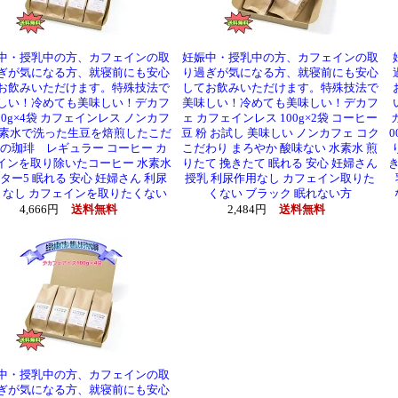
中・授乳中の方、カフェインの取
妊娠中・授乳中の方、カフェインの取
ぎが気になる方、就寝前にも安心
り過ぎが気になる方、就寝前にも安心
お飲みいただけます。特殊技法で
してお飲みいただけます。特殊技法で
しい！冷めても美味しい！デカフ
美味しい！冷めても美味しい！デカフ
100g×4袋 カフェインレス ノンカフ
ェ カフェインレス 100g×2袋 コーヒー
水素水で洗った生豆を焙煎したこだ
豆 粉 お試し 美味しい ノンカフェ コク
0
の珈琲 レギュラー コーヒー カ
こだわり まろやか 酸味ない 水素水 煎
インを取り除いたコーヒー 水素水
りたて 挽きたて 眠れる 安心 妊婦さん
き
ター5 眠れる 安心 妊婦さん 利尿
授乳 利尿作用なし カフェイン取りた
 なし カフェインを取りたくない
くない ブラック 眠れない方
4,666円
送料無料
2,484円
送料無料
中・授乳中の方、カフェインの取
ぎが気になる方、就寝前にも安心