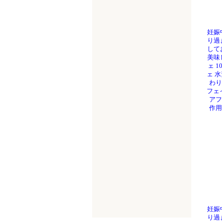
妊娠
り過
して
美味
ェ 
ェ 
わり
フェ
アフ
作用
妊娠
り過