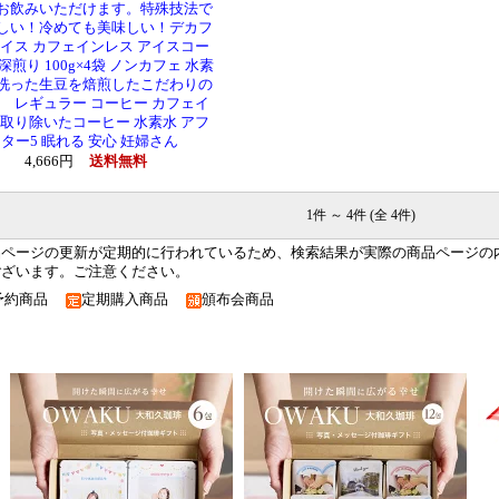
お飲みいただけます。特殊技法で
しい！冷めても美味しい！デカフ
イス カフェインレス アイスコー
深煎り 100g×4袋 ノンカフェ 水素
洗った生豆を焙煎したこだわりの
 レギュラー コーヒー カフェイ
取り除いたコーヒー 水素水 アフ
ター5 眠れる 安心 妊婦さん
4,666円
送料無料
1件 ～ 4件 (全 4件)
品ページの更新が定期的に行われているため、検索結果が実際の商品ページの
ございます。ご注意ください。
予約商品
定期購入商品
頒布会商品