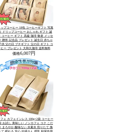
ップコーヒー 18包 コーヒーギフト 写真
り ドリップコーヒー おしゃれ ギフト 誕
 コーヒー ギフト 高級 珈琲 敬老 メッセ
ジ 贈答 記念品 プレゼント 誕生日 赤ちゃ
子供 父の日 プチギフト 父の日 ギフト コ
ーヒー プレゼント 大和久珈琲 送料無料
6,007円
価格
フェ カフェインレス 100g×2袋 コーヒー
粉 お試し 美味しい ノンカフェ コク こだ
り まろやか 酸味ない 水素水 煎りたて 挽
たて 眠れる 安心 妊婦さん 授乳 利尿作用