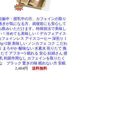
妊娠中・授乳中の方、カフェインの取り
過ぎが気になる方、就寝前にも安心して
お飲みいただけます。特殊技法で美味し
い！冷めても美味しい！デカフェアイス
カフェインレス アイスコーヒー 深煎り 1
0g×2袋 美味しい ノンカフェ コク こだわ
り まろやか 酸味ない 水素水 煎りたて 挽
たて アフター5 眠れる 安心 妊婦さん 授
乳 利尿作用なし カフェインを取りたく
な ブラック 驚きの味 眠れない方 安眠
2,484円
送料無料