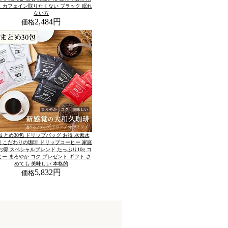
 カフェイン取りたくない ブラック 眠れ
ない方
2,484円
価格
まとめ30包 ドリップバッグ お得 水素水
 こだわりの珈琲 ドリップコーヒー 家庭
お得 スペシャルブレンド たっぷり10g コ
ヒー まろやか コク プレゼント ギフト さ
めても 美味しい 本格的
5,832円
価格