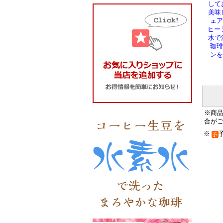
して
美味
ェア
ヒー 
水で
珈琲
ンを
※商
合が
※