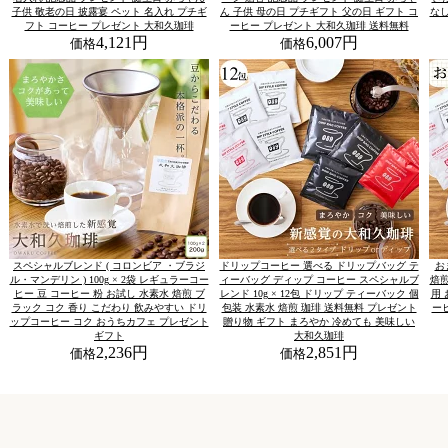
子供 敬老の日 披露宴 ペット 名入れ プチギ
ん 子供 母の日 プチギフト 父の日 ギフト コ
なし
フト コーヒー プレゼント 大和久珈琲
ーヒー プレゼント 大和久珈琲 送料無料
4,121円
6,007円
価格
価格
スペシャルブレンド ( コロンビア ・ブラジ
ドリップコーヒー 選べる ドリップバッグ テ
お
ル・マンデリン ) 100g × 2袋 レギュラーコー
ィーバッグ ディップ コーヒー スペシャルブ
焙煎
ヒー 豆 コーヒー 粉 お試し 水素水 焙煎 ブ
レンド 10g × 12包 ドリップ ティーバック 個
用 
ラック コク 香り こだわり 飲みやすい ドリ
包装 水素水 焙煎 珈琲 送料無料 プレゼント
ー
ップコーヒー コク おうちカフェ プレゼント
贈り物 ギフト まろやか 冷めても 美味しい
ギフト
大和久珈琲
2,236円
2,851円
価格
価格