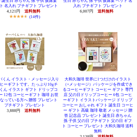
 誕生日 赤ちゃん 孫 子供 披露宴
生日 赤ちゃん 孫 子供 披露宴 ペット 名
ト 名入れ プチギフト プレゼント
入れ プチギフト プレゼント
4,121円
送料無料
6,007円
送料無料
(14件)
バくん イラスト・メッセージ入り
大和久珈琲 世界に1つだけのイラスト
ヒーギフトです。たっぷり10gチ
（+メッセージ）パッケージを作成でき
くん イラスト ギフト ドリップコ
るコーヒーギフト コーヒー ギフト 専門
ー 12包 コーヒーギフト 珈琲 お世
店 父の日ドリップコーヒー 6包 コーヒ
なっている方へ 贈答 プレゼント
ーギフト イラストパッケージ ドリップ
プチギフト プレゼント
コーヒー おしゃれ ギフト 誕生日 コーヒ
ー ギフト 高級 珈琲 敬老 メッセージ 贈
3,888円
送料無料
答 記念品 プレゼント 誕生日 赤ちゃん
孫 子供 父の日 プチギフト 父の日 ギフ
ト コーヒー プレゼント 大和久珈琲 送料
無料
2,138円
送料無料