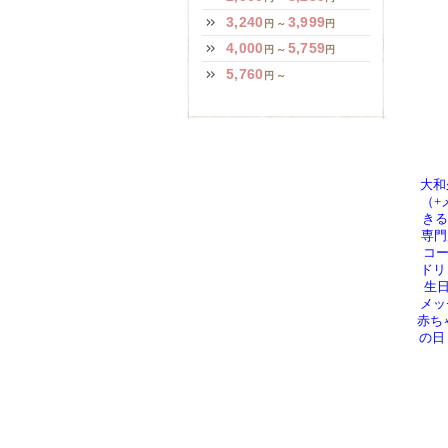
大和
（+
きる
専門
コー
ドリ
生日
メッ
赤ち
の日