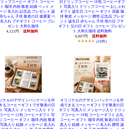
ドリップコーヒー ギフト コーヒー
日ドリップコーヒー 18包 コーヒーギフ
ト 珈琲 内祝 敬老 結婚 ペット メ
ト 写真入り ドリップコーヒー おしゃれ
ージ 名入れ 記念品 プレゼント 誕
ギフト 誕生日 コーヒー ギフト 高級 珈
 赤ちゃん 子供 敬老の日 披露宴 ペ
琲 敬老 メッセージ 贈答 記念品 プレゼ
 名入れ プチギフト コーヒー プレ
ント 誕生日 赤ちゃん 子供 母の日 プチ
ゼント 大和久珈琲
ギフト 父の日 ギフト コーヒー プレゼン
ト 大和久珈琲 送料無料
4,121円
送料無料
6,007円
送料無料
(10件)
ジナルのデザインパッケージを作
オリジナルのデザインパッケージを作
きるコーヒーギフトです敬老の日
成できるコーヒーギフトです敬老の日
ト 写真入り メッセージ入り ドリ
ギフト 写真入り メッセージ入り ドリッ
コーヒー 12包 コーヒーギフト 写
プコーヒー 18包 コーヒーギフト お礼
り コーヒー ギフト 珈琲 内祝 敬老
コーヒー ギフト 珈琲 内祝 敬老の日 写
 写真入り 結婚 メッセージ 名入れ
真入り 結婚 メッセージ 名入れ 贈答 誕