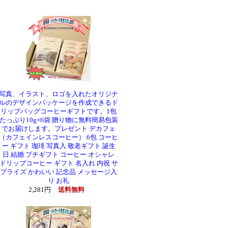
写真、イラスト、ロゴを入れたオリジナ
ルのデザインパッケージを作成できるド
リップバッグコーヒーギフトです。1包
たっぷり10g×6袋 贈り物に無料簡易包装
でお届けします。プレゼント デカフェ
（カフェインレスコーヒー） 6包 コーヒ
ー ギフト 珈琲 写真入 敬老ギフト 誕生
日 結婚 プチギフト コーヒー オシャレ
ドリップコーヒー ギフト 名入れ 内祝 サ
プライズ かわいい 記念品 メッセージ入
り お礼
2,281円
送料無料