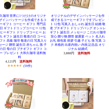
久珈琲 世界に1つだけのオリジナ
オリジナルのデザインパッケージを作
ザインパッケージを作成できるコ
成できるコーヒーギフトですプレゼン
ーギフト コーヒー ギフト 専門店
ト 12包 写真入 おしゃれ 誕生日 結婚 敬
日 ギフトドリップコーヒー 12包
老 プチギフト ドリップバッグ オシャレ
ヒーギフト ドリップコーヒー お
ギフト 誕生日 メッセージ こだわり珈琲
れ ギフト 誕生日 敬老の日 コーヒ
安心 贈り物 贈答 披露宴 ペット 名入れ
ギフト 高級 珈琲 敬老の日 写真入り
お礼 個包装 挨拶 引越 子ども 孫 写真 コ
セージ 贈答 誕生日 赤ちゃん 孫 子
ク 本格的 出産内祝い 内祝 記念品 オリ
父の日 母の日 プチギフト ギフト コ
ジナル 結婚式
ー プレゼント 大和久珈琲 送料無
3,888円
送料無料
料
4,121円
送料無料
(59件)