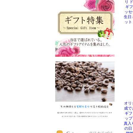
り 
ギフ
ッセ
生日
ット
オリ
成で
ギフ
ップ
真入
の日