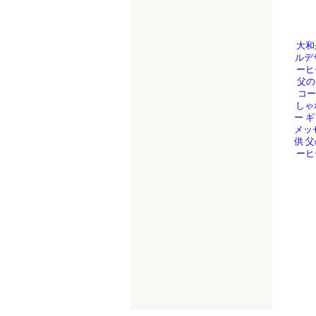
大和
ルデ
ーヒ
父の
コー
しゃ
ー 
メッ
供 
ーヒ