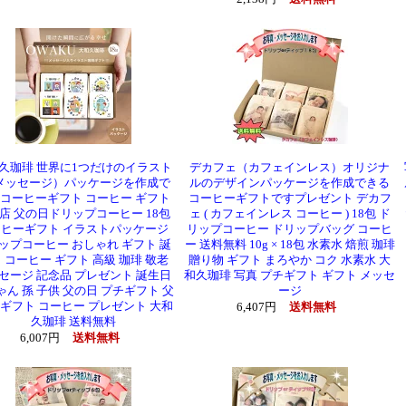
久珈琲 世界に1つだけのイラスト
デカフェ（カフェインレス）オリジナ
メッセージ）パッケージを作成で
ルのデザインパッケージを作成できる
コーヒーギフト コーヒー ギフト
コーヒーギフトですプレゼント デカフ
店 父の日ドリップコーヒー 18包
ェ ( カフェインレス コーヒー ) 18包 ド
ヒーギフト イラストパッケージ
リップコーヒー ドリップバッグ コーヒ
ップコーヒー おしゃれ ギフト 誕
ー 送料無料 10g × 18包 水素水 焙煎 珈琲
 コーヒー ギフト 高級 珈琲 敬老
贈り物 ギフト まろやか コク 水素水 大
セージ 記念品 プレゼント 誕生日
和久珈琲 写真 プチギフト ギフト メッセ
ゃん 孫 子供 父の日 プチギフト 父
ージ
 ギフト コーヒー プレゼント 大和
6,407円
送料無料
久珈琲 送料無料
6,007円
送料無料