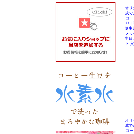
オリ
成で
コー
り 
誕生
メッ
生日
ト 
オリ
成で
コー