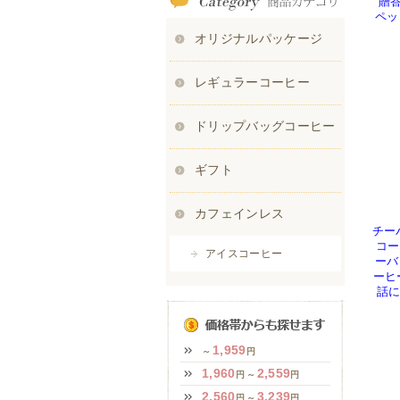
贈答
ペッ
チー
コー
ーバ
ーヒ
話に