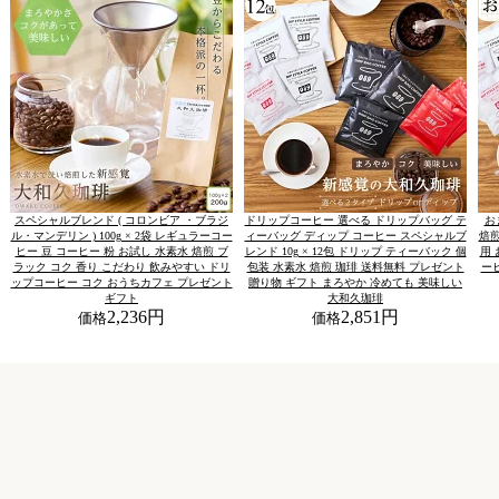
スペシャルブレンド ( コロンビア ・ブラジ
ドリップコーヒー 選べる ドリップバッグ テ
お
ル・マンデリン ) 100g × 2袋 レギュラーコー
ィーバッグ ディップ コーヒー スペシャルブ
焙煎
ヒー 豆 コーヒー 粉 お試し 水素水 焙煎 ブ
レンド 10g × 12包 ドリップ ティーバック 個
用 
ラック コク 香り こだわり 飲みやすい ドリ
包装 水素水 焙煎 珈琲 送料無料 プレゼント
ー
ップコーヒー コク おうちカフェ プレゼント
贈り物 ギフト まろやか 冷めても 美味しい
ギフト
大和久珈琲
2,236円
2,851円
価格
価格