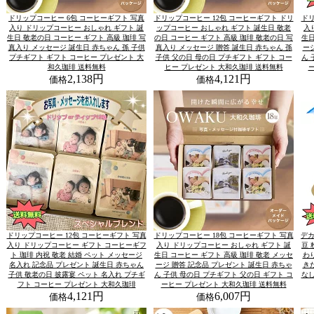
ドリップコーヒー 6包 コーヒーギフト 写真
ドリップコーヒー 12包 コーヒーギフト ドリ
ドリ
入り ドリップコーヒー おしゃれ ギフト 誕
ップコーヒー おしゃれ ギフト 誕生日 敬老
入
生日 敬老の日 コーヒー ギフト 高級 珈琲 写
の日 コーヒー ギフト 高級 珈琲 敬老の日 写
生日
真入り メッセージ 誕生日 赤ちゃん 孫 子供
真入り メッセージ 贈答 誕生日 赤ちゃん 孫
ー
プチギフト ギフト コーヒー プレゼント 大
子供 父の日 母の日 プチギフト ギフト コー
ん 
和久珈琲 送料無料
ヒー プレゼント 大和久珈琲 送料無料
2,138円
4,121円
価格
価格
ドリップコーヒー 12包 コーヒーギフト 写真
ドリップコーヒー 18包 コーヒーギフト 写真
デカ
入り ドリップコーヒー ギフト コーヒーギフ
入り ドリップコーヒー おしゃれ ギフト 誕
豆 
ト 珈琲 内祝 敬老 結婚 ペット メッセージ
生日 コーヒー ギフト 高級 珈琲 敬老 メッセ
わ
名入れ 記念品 プレゼント 誕生日 赤ちゃん
ージ 贈答 記念品 プレゼント 誕生日 赤ちゃ
き
子供 敬老の日 披露宴 ペット 名入れ プチギ
ん 子供 母の日 プチギフト 父の日 ギフト コ
なし
フト コーヒー プレゼント 大和久珈琲
ーヒー プレゼント 大和久珈琲 送料無料
4,121円
6,007円
価格
価格