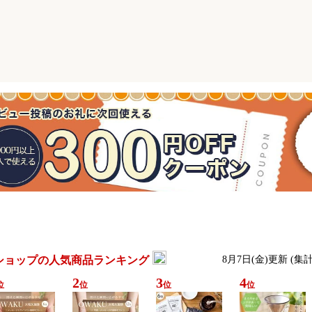
ショップの人気商品ランキング
8月7日(金)更新 (集
2
3
4
位
位
位
位