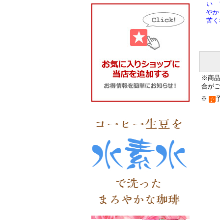
い 
やか
苦く
※商
合が
※