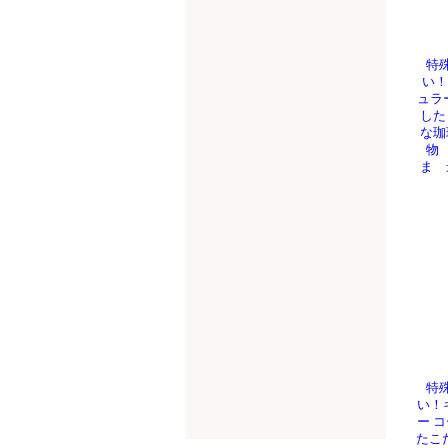
特
い！
ュラ
した
な珈
物
ま 
特
い！
ー 
たこ