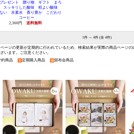
プレゼント 贈り物 ギフト まろ
 スッキリした酸味 程よい酸味
ない 水素水 香り豊か こだわり
コーヒー
2,360円
送料無料
1件 ～ 4件 (全 4件)
品ページの更新が定期的に行われているため、検索結果が実際の商品ページの
ございます。ご注意ください。
予約商品
定期購入商品
頒布会商品