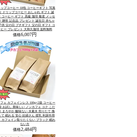
ップコーヒー 18包 コーヒーギフト 写真
り ドリップコーヒー おしゃれ ギフト 誕
 コーヒー ギフト 高級 珈琲 敬老 メッセ
ジ 贈答 記念品 プレゼント 誕生日 赤ちゃ
子供 父の日 プチギフト 父の日 ギフト コ
ーヒー プレゼント 大和久珈琲 送料無料
6,007円
価格
フェ カフェインレス 100g×2袋 コーヒー
粉 お試し 美味しい ノンカフェ コク こだ
り まろやか 酸味ない 水素水 煎りたて 挽
たて 眠れる 安心 妊婦さん 授乳 利尿作用
 カフェイン取りたくない ブラック 眠れ
ない方
2,484円
価格