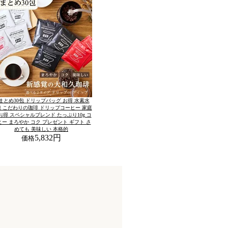
まとめ30包 ドリップバッグ お得 水素水
 こだわりの珈琲 ドリップコーヒー 家庭
お得 スペシャルブレンド たっぷり10g コ
ヒー まろやか コク プレゼント ギフト さ
めても 美味しい 本格的
5,832円
価格