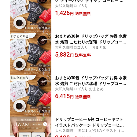
グ ティーバッグ ディップ コーヒー ス
大和久珈琲ロゴ入り
ペシャルブレンド 10g × 6包 ドリップパ
1,426
ック ティーバック 個包装 水素水 焙煎
送料無料
円
珈琲 送料無料 プレゼント 贈り物 ギフ
ト まろやか コク 美味しい 大和久珈琲
おまとめ30包 ドリップバッグ お得 水素
水 焙煎 こだわりの珈琲 ドリップコーヒ
大和久珈琲ロゴ入り おまとめ
ー 家庭用 お得 スペシャルブレンド た
5,832
っぷり10g コーヒー まろやか コク プレ
送料無料
円
ゼント ギフト さめても 美味しい 本格
的
おまとめ30包 ドリップバッグ お得 水素
水 焙煎 こだわりの珈琲 ドリップコーヒ
大和久珈琲ロゴ入り おまとめ
ー 家庭用 お得 スペシャルブレンド た
6,415
っぷり10g コーヒー まろやか コク プレ
送料無料
円
ゼント ギフト さめても 美味しい 本格
的
ドリップコーヒー 6包 コーヒーギフト
イラストパッケージ ドリップコーヒー
大和久珈琲 世界に1つだけのイラスト（+メ
おしゃれ ギフト 誕生日 コーヒー ギフ
ッセージ）パッケージを作成できるコーヒ
ト 高級 珈琲 敬老 メッセージ 贈答 記念