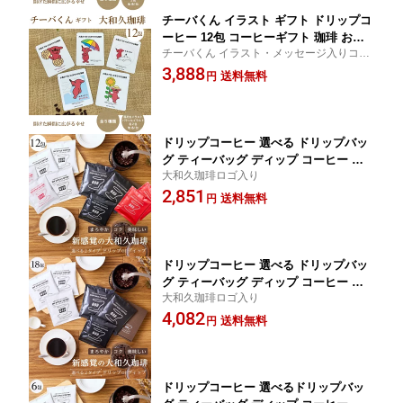
チーバくん イラスト ギフト ドリップコ
ーヒー 12包 コーヒーギフト 珈琲 お世
チーバくん イラスト・メッセージ入りコー
話になっている方へ 贈答 プレゼント プ
ヒーギフトです。たっぷり10g
3,888
チギフト プレゼント
送料無料
円
ドリップコーヒー 選べる ドリップバッ
グ ティーバッグ ディップ コーヒー ス
大和久珈琲ロゴ入り
ペシャルブレンド 10g × 12包 ドリップ
2,851
ティーバック 個包装 水素水 焙煎 珈琲
送料無料
円
送料無料 プレゼント 贈り物 ギフト ま
ろやか 冷めても 美味しい 大和久珈琲
ドリップコーヒー 選べる ドリップバッ
グ ティーバッグ ディップ コーヒー ス
大和久珈琲ロゴ入り
ペシャルブレンド 10g × 18包 ドリップ
4,082
ティーバック 個包装 水素水 焙煎 珈琲
送料無料
円
送料無料 プレゼント 贈り物 ギフト ま
ろやか コク 深い 冷めても 美味しい お
試し 大和久珈琲
ドリップコーヒー 選べるドリップバッ