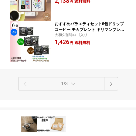
2,138
送料無料
円
ーギフト コーヒー ギフト 専門店 父の日
品 プレゼント 誕生日 赤ちゃん 孫 子供
父の日 プチギフト 父の日 ギフト コー
ヒー プレゼント 大和久珈琲 送料無料
おすすめバラエティセット6包ドリップ
コーヒー モカブレント キリマンブレン
大和久珈琲ロゴ入り
ド スペシャルブレンド 10g × 各2包 ド
1,426
リップパック 個包装 水素水 焙煎 珈琲
送料無料
円
送料無料 プレゼント 贈り物 ギフト ま
ろやか コク 美味しい 大和久珈琲
1/3