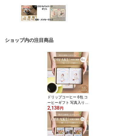
ショップ内の注目商品
ドリップコーヒー 6包 コ
ーヒーギフト 写真入り
2,138
ドリップコーヒー おしゃ
円
れ ギフト 誕生日 敬老の
日 コーヒー ギフト 高級
珈琲 写真入り メッセー
ジ 誕生日 赤ちゃん 孫 子
供 プチギフト ギフト コ