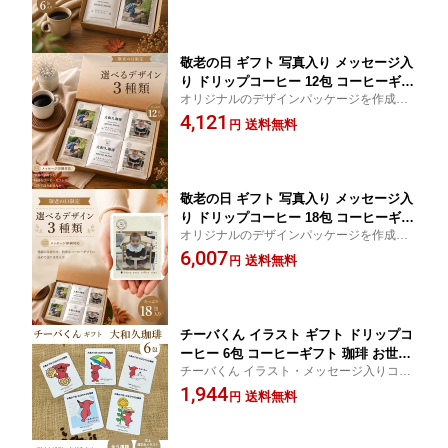
入れ 贈答 誕生日 赤ちゃん 孫 子供 披露
宴 ペット 名入れ プチギフト プレゼン
ト
敬老の日 ギフト 写真入り メッセージ入
り ドリップコーヒー 12包 コーヒーギフ
オリジナルのデザインパッケージを作成で
ト 写真入り コーヒー ギフト 珈琲 内祝
きるコーヒーギフトです
4,121
敬老の日 写真入り 結婚 メッセージ 名
送料無料
円
入れ 贈答 誕生日 赤ちゃん 孫 子供 披露
宴 ペット 名入れ プチギフト プレゼン
ト
敬老の日 ギフト 写真入り メッセージ入
り ドリップコーヒー 18包 コーヒーギフ
オリジナルのデザインパッケージを作成で
ト お礼 コーヒー ギフト 珈琲 内祝 敬老
きるコーヒーギフトです
6,007
の日 写真入り 結婚 メッセージ 名入れ
送料無料
円
贈答 誕生日 赤ちゃん 孫 子供 披露宴 ペ
ット 名入れ プチギフト プレゼント
チーバくん イラスト ギフト ドリップコ
ーヒー 6包 コーヒーギフト 珈琲 お世話
チーバくん イラスト・メッセージ入りコー
になっている方へ 贈答 プレゼント プチ
ヒーギフトです。たっぷり10g
1,944
ギフト プレゼント
送料無料
円