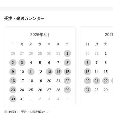
ッキリ コク 本当に美味
しいアイスコーヒー
受注・発送カレンダー
2026年8月
20
日
月
火
水
木
金
土
日
月
火
26
27
28
29
30
31
1
30
31
1
2
3
4
5
6
7
8
6
7
8
9
10
11
12
13
14
15
13
14
15
16
17
18
19
20
21
22
20
21
22
23
24
25
26
27
28
29
27
28
29
30
31
1
2
3
4
5
休業日（受注・発送対応なし）