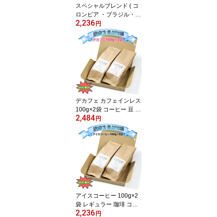
スペシャルブレンド ( コ
ロンビア ・ブラジル・マ
2,236
ンデリン ) 100g × 2袋 レ
円
ギュラーコーヒー 豆 コ
ーヒー 粉 お試し 水素水
焙煎 ブラック コク 香り
こだわり 飲みやすい ド
リップコーヒー コク お
うちカフェ プレゼント
ギフト
デカフェ カフェインレス
100g×2袋 コーヒー 豆 粉
2,484
お試し 美味しい ノンカ
円
フェ コク こだわり まろ
やか 酸味ない 水素水 煎
りたて 挽きたて 眠れる
安心 妊婦さん 授乳 利尿
作用なし カフェイン取り
たくない ブラック 眠れ
ない方
アイスコーヒー 100g×2
袋 レギュラー 珈琲 コー
2,236
ヒー 美味しい アイス ス
円