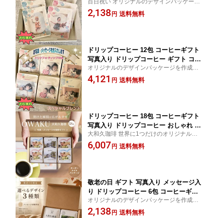
百日祝い オリジナルのデザインパッケージ
日 コーヒー ギフト 高級 珈琲 敬老 メッ
を作成できるコーヒーギフトです。たっぷ
2,138
セージ 贈答 記念品 プレゼント 誕生日
送料無料
円
り10g
赤ちゃん 孫 子供 父の日 プチギフト 父
の日 ギフト コーヒー プレゼント 大和
久珈琲 送料無料
ドリップコーヒー 12包 コーヒーギフト
写真入り ドリップコーヒー ギフト コー
オリジナルのデザインパッケージを作成で
ヒーギフト 珈琲 内祝 敬老 結婚 ペット
きるコーヒーギフトです
4,121
メッセージ 名入れ 記念品 プレゼント
送料無料
円
誕生日 赤ちゃん 子供 敬老の日 披露宴
ペット 名入れ プチギフト コーヒー プ
レゼント 大和久珈琲
ドリップコーヒー 18包 コーヒーギフト
写真入り ドリップコーヒー おしゃれ ギ
大和久珈琲 世界に1つだけのオリジナルデ
フト 誕生日 コーヒー ギフト 高級 珈琲
ザインパッケージを作成できるコーヒーギ
6,007
敬老 メッセージ 贈答 記念品 プレゼン
送料無料
円
フト コーヒー ギフト 専門店 父の日
ト 誕生日 赤ちゃん 子供 母の日 プチギ
フト 父の日 ギフト コーヒー プレゼン
ト 大和久珈琲 送料無料
敬老の日 ギフト 写真入り メッセージ入
り ドリップコーヒー 6包 コーヒーギフ
オリジナルのデザインパッケージを作成で
ト敬老の日 コーヒー ギフト 珈琲 内祝
きるコーヒーギフトです。たっぷり10g
2,138
敬老の日 写真入り 結婚 メッセージ 名
送料無料
円