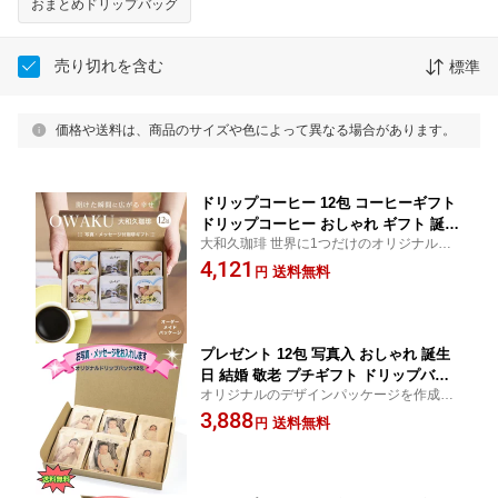
おまとめドリップバッグ
売り切れを含む
標準
価格や送料は、商品のサイズや色によって異なる場合があります。
ドリップコーヒー 12包 コーヒーギフト
ドリップコーヒー おしゃれ ギフト 誕生
大和久珈琲 世界に1つだけのオリジナルデ
日 敬老の日 コーヒー ギフト 高級 珈琲
ザインパッケージを作成できるコーヒーギ
4,121
敬老の日 写真入り メッセージ 贈答 誕
送料無料
円
フト コーヒー ギフト 専門店 父の日 ギフト
生日 赤ちゃん 孫 子供 父の日 母の日 プ
チギフト ギフト コーヒー プレゼント
大和久珈琲 送料無料
プレゼント 12包 写真入 おしゃれ 誕生
日 結婚 敬老 プチギフト ドリップバッ
オリジナルのデザインパッケージを作成で
グ オシャレ ギフト 誕生日 メッセージ
きるコーヒーギフトです
3,888
こだわり珈琲 安心 贈り物 贈答 披露宴
送料無料
円
ペット 名入れ お礼 個包装 挨拶 引越 子
ども 孫 写真 コク 本格的 出産内祝い 内
祝 記念品 オリジナル 結婚式