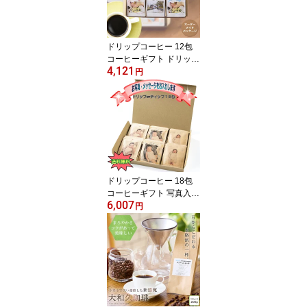
ーヒー プレゼント 大和
久珈琲 送料無料
ドリップコーヒー 12包
コーヒーギフト ドリップ
4,121
コーヒー おしゃれ ギフ
円
ト 誕生日 敬老の日 コー
ヒー ギフト 高級 珈琲 敬
老の日 写真入り メッセ
ージ 贈答 誕生日 赤ちゃ
ん 孫 子供 父の日 母の日
プチギフト ギフト コー
ヒー プレゼント 大和久
珈琲 送料無料
ドリップコーヒー 18包
コーヒーギフト 写真入り
6,007
ドリップコーヒー おしゃ
円
れ ギフト 誕生日 コーヒ
ー ギフト 高級 珈琲 敬老
メッセージ 贈答 記念品
プレゼント 誕生日 赤ち
ゃん 子供 父の日 プチギ
フト 父の日 ギフト コー
ヒー プレゼント 大和久
珈琲 送料無料