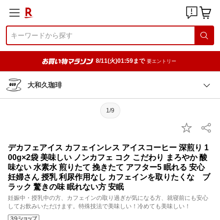
8/11(火)01:59まで
要エントリー
大和久珈琲
1/9
デカフェアイス カフェインレス アイスコーヒー 深煎り 1
00g×2袋 美味しい ノンカフェ コク こだわり まろやか 酸
味ない 水素水 煎りたて 挽きたて アフター5 眠れる 安心
妊婦さん 授乳 利尿作用なし カフェインを取りたくな ブ
ラック 驚きの味 眠れない方 安眠
妊娠中・授乳中の方、カフェインの取り過ぎが気になる方、就寝前にも安心
してお飲みいただけます。特殊技法で美味しい！冷めても美味しい！