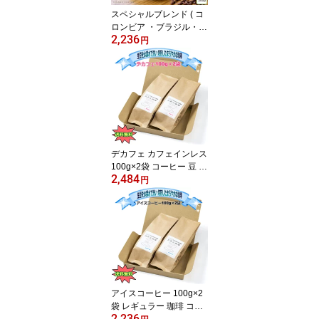
珈琲 送料無料
スペシャルブレンド ( コ
ロンビア ・ブラジル・マ
2,236
ンデリン ) 100g × 2袋 レ
円
ギュラーコーヒー 豆 コ
ーヒー 粉 お試し 水素水
焙煎 ブラック コク 香り
こだわり 飲みやすい ド
リップコーヒー コク お
うちカフェ プレゼント
ギフト
デカフェ カフェインレス
100g×2袋 コーヒー 豆 粉
2,484
お試し 美味しい ノンカ
円
フェ コク こだわり まろ
やか 酸味ない 水素水 煎
りたて 挽きたて 眠れる
安心 妊婦さん 授乳 利尿
作用なし カフェイン取り
たくない ブラック 眠れ
ない方
アイスコーヒー 100g×2
袋 レギュラー 珈琲 コー
2,236
ヒー 美味しい アイス ス