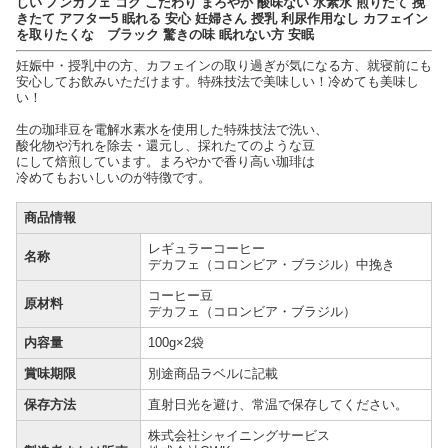
しい ノンカフェ コク こだわり まろやか 酸味ない 水素水 煎りたて 挽
きたて アフター5 眠れる 安心 妊婦さん 授乳 利尿作用なし カフェイン
を取りたくな ブラック 驚きの味 眠れない方 安眠
妊娠中・授乳中の方、カフェインの取り過ぎが気になる方、就寝前にも
安心してお飲みいただけます。特殊技法で美味しい！冷めても美味し
い！
生の珈琲豆を電解水素水を使用した特殊技法で洗い、
酸化物や汚れを除去・還元し、採れたてのような豆
にして焙煎しています。まろやかで香り高い珈琲は
冷めてもおいしいのが特徴です。
商品情報
レギュラーコーヒー
名称
デカフェ（コロンビア・ブラジル）中挽き
コーヒー豆
原材料
デカフェ（コロンビア・ブラジル）
内容量
100g×2袋
賞味期限
別途商品ラベルに記載
保存方法
直射日光を避け、常温で保存してください。
株式会社シャイニングサービス