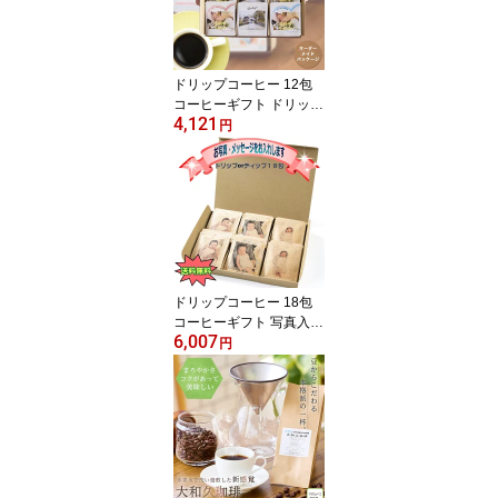
供 プチギフト ギフト コ
ーヒー プレゼント 大和
久珈琲 送料無料
ドリップコーヒー 12包
コーヒーギフト ドリップ
4,121
コーヒー おしゃれ ギフ
円
ト 誕生日 敬老の日 コー
ヒー ギフト 高級 珈琲 敬
老の日 写真入り メッセ
ージ 贈答 誕生日 赤ちゃ
ん 孫 子供 父の日 母の日
プチギフト ギフト コー
ヒー プレゼント 大和久
珈琲 送料無料
ドリップコーヒー 18包
コーヒーギフト 写真入り
6,007
ドリップコーヒー おしゃ
円
れ ギフト 誕生日 コーヒ
ー ギフト 高級 珈琲 敬老
メッセージ 贈答 記念品
プレゼント 誕生日 赤ち
ゃん 子供 父の日 プチギ
フト 父の日 ギフト コー
ヒー プレゼント 大和久