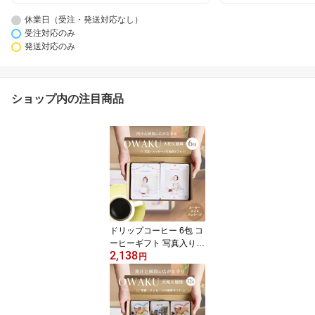
休業日（受注・発送対応なし）
受注対応のみ
発送対応のみ
ショップ内の注目商品
ドリップコーヒー 6包 コ
ーヒーギフト 写真入り
2,138
ドリップコーヒー おしゃ
円
れ ギフト 誕生日 敬老の
日 コーヒー ギフト 高級
珈琲 写真入り メッセー
ジ 誕生日 赤ちゃん 孫 子