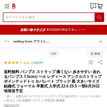
8/11(火)01:59まで
要エントリー
welleg from アウト
レ
1/33
動画
（
1,605
件）
4.24
送料無料 パンプス ストラップ 痛くない 歩きやすい 走れ
るパンプス 7.5cmヒール レディース アンクルストラップ
ポインテッドトゥ セパレート ブラック 黒 大きいサイズ
結婚式 フォーマル 卒業式 入学式 22.0 25.5 一部8月20日
頃発送予定
『歩く』を変えるパンプスストラップパンプス 歩きやすい ハイヒール きれ
いめ おしゃれ 結婚式 パーティ お呼ばれ 披露宴