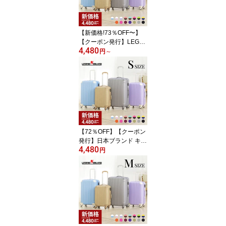
【新価格!73％OFF〜】
【クーポン発行】LEGE
4,480
ND WALKER （5082-55,
円
～
60,67） スーツケース キ
ャリーケース ファスナー
タイプ 軽量 大容量 機内
持込 1年保証 容量拡張 T
Sロック バイカラー カラ
フル かわいい 女子旅 修
学旅行 防災 S/M/L 1〜7
泊 あす楽 送料無料
【72％OFF】【クーポン
発行】日本ブランド キャ
4,480
リーケース スーツケース
円
S サイズ【45万台の販売
実績!】キャリーバッグ 3
泊 4日 レジェンドウォー
カー 1年保証 軽量 拡張
安い 修学旅行 ファスナ
ー 軽い ハード 2日 2泊 3
日 旅行用 女子旅 かわい
い LEGEND WALKER 50