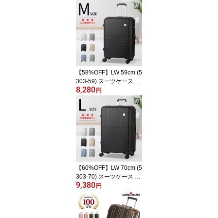
ッグ ファスナータイプ
超軽量 PP ポリプロピレ
ン エコ ダイヤルロック
静音ダブルキャスター シ
ンプル カジュアル Sサイ
ズ 機内持込対応 1〜2泊
あす楽 送料無料
【58%OFF】LW 59cm (5
303-59) スーツケース キ
8,280
ャリーケース キャリーバ
円
ッグ ファスナータイプ
超軽量 PP ポリプロピレ
ン エコ ダイヤルロック
静音ダブルキャスター シ
ンプル カジュアル Mサイ
ズ 5〜7泊 あす楽 送料無
料
【60%OFF】LW 70cm (5
303-70) スーツケース キ
9,380
ャリーケース キャリーバ
円
ッグ ファスナータイプ
超軽量 PP ポリプロピレ
ン エコ ダイヤルロック