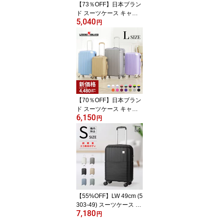
【73％OFF】日本ブラン
82-55
ド スーツケース キャリ
5,040
ーケース 【販売45万台
円
突破】キャリーバッグ M
サイズ 1年保証 修学旅行
軽い かわいい 中型 安い
ファスナー 容量拡張 3泊
4日 4泊 5日 1週間 用 508
2-60 レジェンドウォーカ
ー LEGEND WALKER
【70％OFF】日本ブラン
ド スーツケース キャリ
6,150
ーケース 【販売45万台
円
突破】 L サイズ キャリー
バッグ 1年保証 修学旅行
大型 容量拡張 女子旅 か
わいい ファスナー 海外
旅行 LEGEND WALKER
1週間 7泊 8日 9日 レジェ
ンドウォーカー 5082-67
【55%OFF】LW 49cm (5
303-49) スーツケース キ
7,180
ャリーケース キャリーバ
円