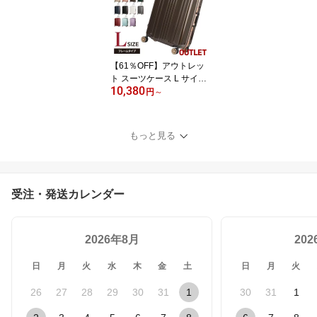
静音ダブルキャスター シ
ンプル カジュアル Lサイ
ズ 7泊〜 あす楽 送料無料
【61％OFF】アウトレッ
ト スーツケース L サイズ
10,380
安い セール 激安 キャリ
円
～
ーバッグ キャリーバック
キャリーケース 無料受託
手荷物 大型 7日 8日 9日
もっと見る
10日 ダブルキャスター L
EGEND WALKER レジェ
ンドウォーカー B-5122-
67
受注・発送カレンダー
2026年8月
20
日
月
火
水
木
金
土
日
月
火
26
27
28
29
30
31
1
30
31
1