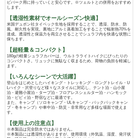
ビバーク用に持っていくと安心です。※ツェルトとの併用をおすすめ
します。
【透湿性素材でオールシーズン快適】
米国デュポン社タイベック生地を採用することで、透湿、防水、防
風、耐久性を実現。裏地にアルミ蒸着加工をすることで輻射熱70%を
達成。透湿性と保温力を両立させることでシュラフ内を快適な状態に
保ちます。
【超軽量＆コンパクト】
180gの軽量シュラフカバーは、ウルトラライトハイクにぴったりの
コンパクトさ。リュックに無駄なく収まるため、荷物の負担を軽減し
ます。
【いろんなシーンで大活躍】
登山をはじめとしたハイキング・トレッキング・ロングトレイル・U
Lハイク・沢登りなど様々なスタイルに対応し、テント泊・山小屋
泊・避難小屋泊・タープ泊・フロアレスシェルター泊・ハンモック
泊・ビビィ泊・野宿などに最適です。
また、キャンプ（ソロキャンプ・ULキャンプ・バックパックキャン
プ・冬キャンプ）や車中泊・防災・非常用など多様な場面で使えま
す。
【使用上の注意点】
※本製品は完全防水ではありません。
※本製品には透湿性がありますが、使用環境（外気温、湿度、発汗状