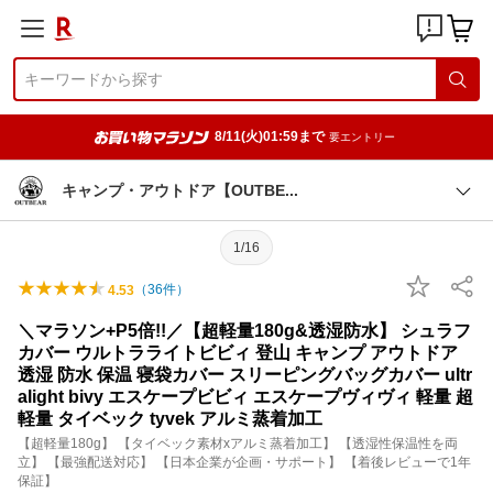
8/11(火)01:59まで
要エントリー
キャンプ・アウトドア【OUTB
E
1/16
（
36
件）
4.53
＼マラソン+P5倍!!／【超軽量180g&透湿防水】 シュラフ
カバー ウルトラライトビビィ 登山 キャンプ アウトドア
透湿 防水 保温 寝袋カバー スリーピングバッグカバー ultr
alight bivy エスケープビビィ エスケープヴィヴィ 軽量 超
軽量 タイベック tyvek アルミ蒸着加工
【超軽量180g】 【タイベック素材xアルミ蒸着加工】 【透湿性保温性を両
立】 【最強配送対応】 【日本企業が企画・サポート】 【着後レビューで1年
保証】