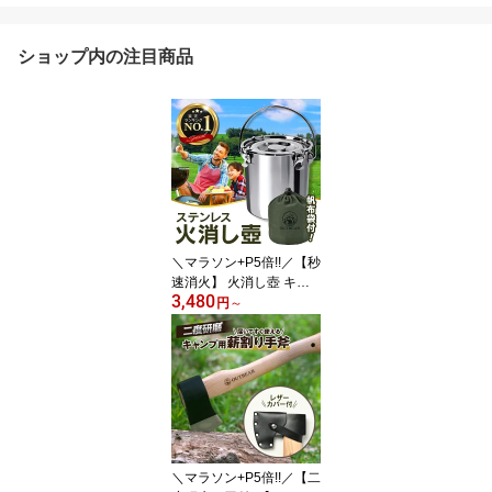
ショップ内の注目商品
＼マラソン+P5倍!!／【秒
速消火】 火消し壺 キャ
3,480
ンプ ステンレス 火消し
円
～
つぼ 火消しツボ 火消壺
ひけしつぼ 炭壺 火消し
袋 炭入れ 炭 炭つぼ すみ
つぼ 薪 消火 バーベキュ
ー BBQ 焚き火 キャンプ
火消し壺 アウトドア コ
ンパクト 備長炭 耐熱 丈
夫 安全 焚火 【帆布袋付
＼マラソン+P5倍!!／【二
き】