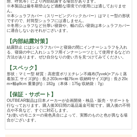
態、呼気等）により内部結露する場合があります。
※本製品は厳冬期登山など過酷な環境での使用には適しておりませ
ん。
※本シュラフカバー（スリーピングバックカバー）はマミー型の形状
ですので、封筒型シュラフには適しません。
※冬用シュラフなど分厚い寝袋や、幅の広い寝袋は本シュラフカバー
に適合しないおそれがございます。
【内部結露対策】
結露防止 にはシェラフカバーと寝袋の間にインナーシュラフを入れ
る、寝袋の中に入れシュラフ用インナーシーツとして使用するなどの
方法があります。ぜひ自分なりの使い方を見つけてみてください。
【スペック】
形状：マミー型 材質：高密度ポリエチレン不織布(Tyvek︎)+アルミ蒸
着加工 サイズ(約)：長さ203cm×幅76cm 収納時サイズ(約)：長さ20c
m×幅φ9cm 重量(約)：182g （本体：175g 収納袋：7g）
【保証・サポート】
OUTBEAR製品は日本メーカーが企画開発・検品・販売・サポートを
行なっております。購入後30日間の返品返金可能です。購入後の不明
点や不良など、すぐに対応します。
*お使いのモニターの発色具合によって、実際のものと色が異なる場
合がございます。