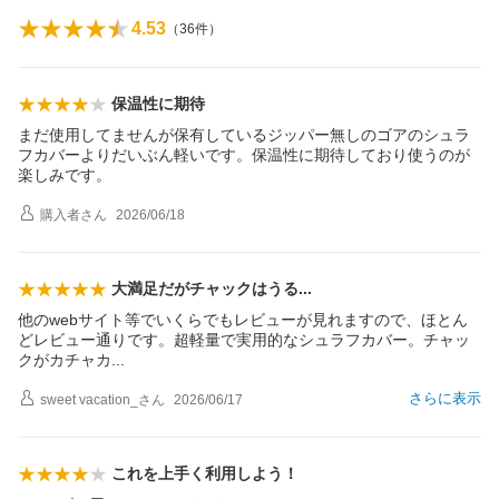
4.53
（
36
件）
保温性に期待
まだ使用してませんが保有しているジッパー無しのゴアのシュラ
フカバーよりだいぶん軽いです。保温性に期待しており使うのが
楽しみです。
購入者
さん
2026/06/18
大満足だがチャックはう
る
他のwebサイト等でいくらでもレビューが見れますので、ほとん
どレビュー通りです。超軽量で実用的なシュラフカバー。チャッ
クがカチャ
カ
さらに表示
sweet vacation_
さん
2026/06/17
これを上手く利用しよう！