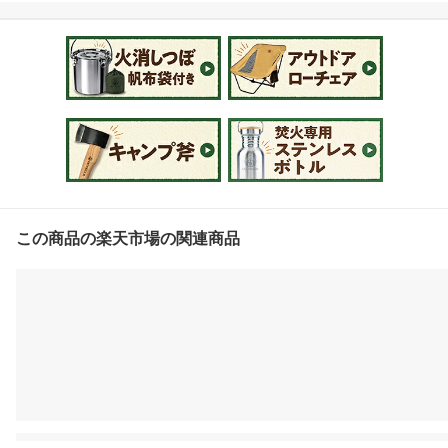
レスボトル キャンプ ア
ウトドア シングルウォー
ル 水筒 スキットル 焚火
湯たんぽ 直火 登山 軍用
湯沸かし カンティーン
直火対応 500ml 750ml 1
000ml 【ボトルハンガー
付】
この商品の楽天市場の関連商品