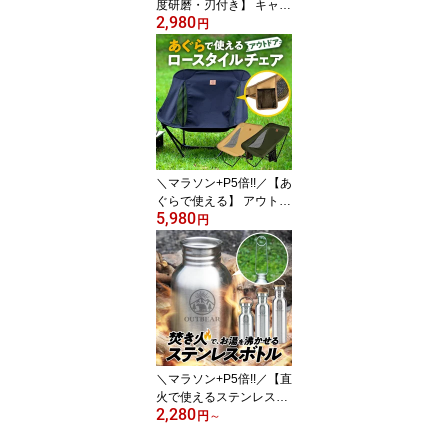
度研磨・刃付き】 キャン
2,980
プ 斧 薪割り手斧 おの オ
円
ノ 手斧 手おの キャンプ
斧 ハチェット アックス
ハンドアックス 薪割り
まきわり 焚き火 焚火 薪
薪ストーブ アウトドア
ヒッコリー コンパクト
頑丈 刃付き キャンプ 手
斧 【レザーカバー付き】
＼マラソン+P5倍!!／【あ
ぐらで使える】 アウトド
5,980
アチェア 軽量 ローチェ
円
ア キャンプ グランドチ
ェア グラウンドチェア
あぐらチェア アウトドア
チェア 軽い キャンプチ
ェア コンパクト キャン
プ アウトドアチェアー
折りたたみ イス Mayfly c
hair 超軽量 登山 OUTBE
＼マラソン+P5倍!!／【直
AR
火で使えるステンレスボ
2,280
トル】 ステンレスボトル
円
～
直火 焚火 焚き火 ステン