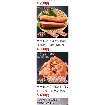
4,298
10切れ入り×5パック 自
円
然の恵み 新鮮 ギフト用
国産 養殖 ぶり 鰤 冷凍 5
00g ブリしゃぶ 焼き物
煮物 照り焼き 塩焼き ブ
リ大根
サーモン ブロック600g
（冷凍）300g1切り身×2
4,800
パック 自然の恵み 新鮮
円
ギフト用 ノルウェー産
養殖 サーモン 鮭 冷凍 60
0g お刺身 カルパッチョ
寿司
サーモン 切り落とし 750
g （冷凍） 自然の恵み 新
5,400
鮮 ギフト用 ノルウェー
円
産 養殖 生食用 サーモン
スライス 鮭 冷凍 750g お