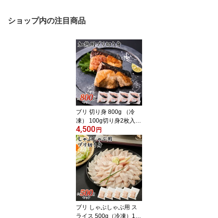
ショップ内の注目商品
ブリ 切り身 800g （冷
凍） 100g切り身2枚入り
4,500
×4パック 自然の恵み 新
円
鮮 ギフト用 国産 養殖 ぶ
り 鰤 冷凍 800g 焼き物
煮物 照り焼き 塩焼き ブ
リ大根
ブリ しゃぶしゃぶ用 ス
ライス 500g（冷凍）10g