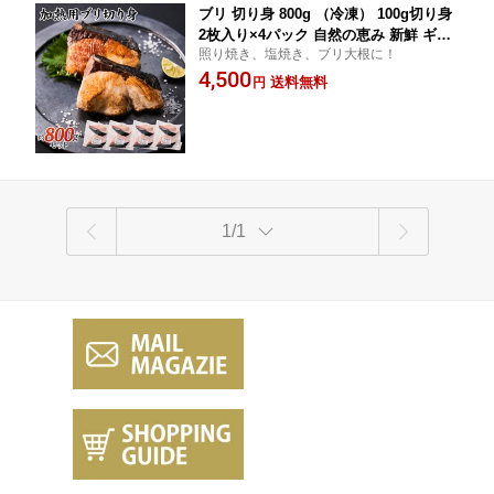
ブリ 切り身 800g （冷凍） 100g切り身
2枚入り×4パック 自然の恵み 新鮮 ギフ
照り焼き、塩焼き、ブリ大根に！
ト用 国産 養殖 ぶり 鰤 冷凍 800g 焼き
4,500
物 煮物 照り焼き 塩焼き ブリ大根
送料無料
円
1/1