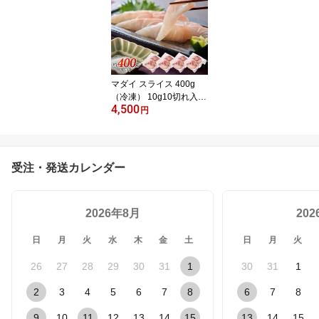
刺身 カルパッチョ 寿司
マダイ スライス 400g
（冷凍） 10g10切れ入り
4,500
×4パック 自然の恵み 新
円
鮮 ギフト用 国産 養殖 真
鯛 タイ 鯛 冷凍 400g マ
ダイスライス お刺身 カ
ルパッチョ 鯛しゃぶ
受注・発送カレンダー
2026年8月
20
日
月
火
水
木
金
土
日
月
火
26
27
28
29
30
31
1
30
31
1
2
3
4
5
6
7
8
6
7
8
9
10
11
12
13
14
15
13
14
15