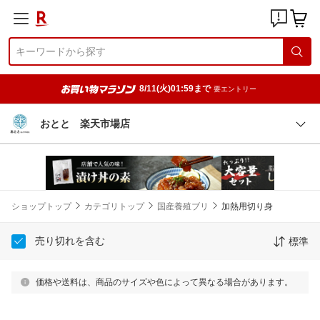
8/11(火)01:59まで
要エントリー
おとと 楽天市場店
ショップトップ
カテゴリトップ
国産養殖ブリ
加熱用切り身
売り切れを含む
標準
価格や送料は、商品のサイズや色によって異なる場合があります。