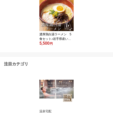
ット ※お肉とスープのセ
ット 3～4人前 国産鶏肉
水炊き 鶏白湯スープ 博
多水炊き お取り寄せグル
メ ギフト 鶏ガラスープ
【送料無料】
濃厚鶏白湯ラーメン 5
食セット♪岩手県産いわ
5,500
いどり使用★厚切り鶏チ
円
ャーシュー 冷凍ストレ
ートスープ 冷凍中太ち
ぢれ麺 国産 鶏ガラに
昆布 お取り寄せグルメ
注目カテゴリ
ギフト グルメ食品 簡
単調理【送料無料】
温泉宅配