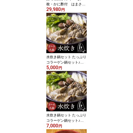
枚・かに酢付 はまさか
29,980
松葉蟹 希少ブランド
円
兵庫県浜坂産 マル海渡
辺水産
水炊き鍋セット たっぷり
コラーゲン鍋セット♪岩
5,000
手県産いわいどり使用★
円
シンプル塩味水炊き鍋セ
ット ※お肉とスープのセ
ット 2～3人前 国産鶏肉
水炊き 鶏白湯スープ 博
多水炊き お取り寄せグル
メ ギフト 鶏ガラスープ
【送料無料】
水炊き鍋セット たっぷり
コラーゲン鍋セット♪岩
7,000
手県産いわいどり使用★
円
シンプル塩味水炊き鍋セ