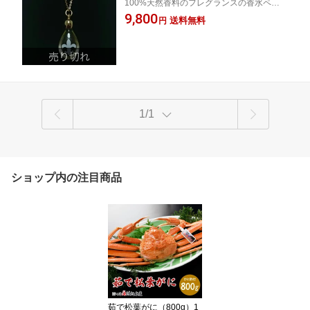
100%天然香料のフレグランスの香水ペンダ
ント
9,800
送料無料
円
1/1
ショップ内の注目商品
茹で松葉がに（800g）1