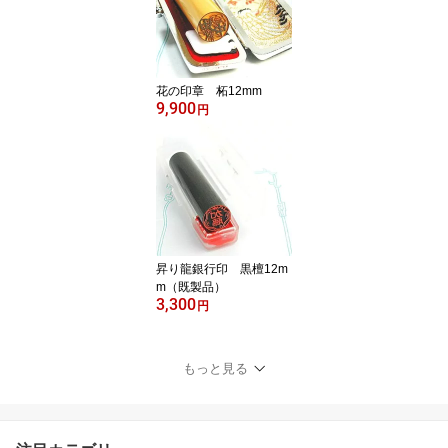
花の印章 柘12mm
9,900
円
昇り龍銀行印 黒檀12m
m（既製品）
3,300
円
もっと見る