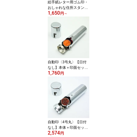
絵手紙レター用ゴム印・
ンプが作れます
おしゃれな住所スタン
1,650
プ・黒ゴム以上の耐油
円
～
性・選べる台木・印影校
正無料の安心注文
自動印〈3号丸〉【日付
なし】本体＋印面セット
1,760
（印面サイズ：9mmΦ）
円
自動印〈4号丸〉【日付
なし】本体＋印面セット
2,574
（印面サイズ：12mm
円