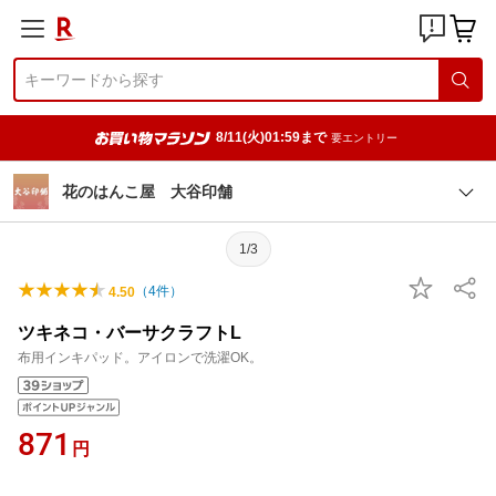
8/11(火)01:59まで
要エントリー
花のはんこ屋 大谷印舗
1/3
（
4
件）
4.50
ツキネコ・バーサクラフトL
布用インキパッド。アイロンで洗濯OK。
871
円