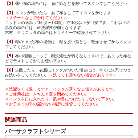
【2】
薄い布の場合には、裏に紙などを敷いてスタンプしてください。
【3】
インクが乾いたら、あて布をしてアイロンをかけます
（スチームなしでかけてください）
コットンの適温（150度〜180度）で15秒以上が目安です。これ以下の
温度の場合には、耐洗濯性が弱くなります。
木材、テラコッタの場合はドライヤーで乾燥させて下さい。
【4】
糊のついた布の場合は、糊を洗い落とし、乾燥させてからスタン
プしてください。
【5】
布の種類によって、耐洗濯性が弱くなりますので、あまった布な
どでテストしてからお使い下さい。
【6】
失敗したり、衣服にインクがついた場合には、すぐに洗剤でつま
み洗いをしてください。
（洗っても落ちない場合があります）
※洗濯をくり返しますと、インクが薄くなる場合があります。
※ご使用後は、きちんと蓋を閉めてください。
※インクを口に入れたり、肌や目につけたりしないで下さい。
※お子さまの手の届かない場所に保管してください。
関連商品
バーサクラフトシリーズ