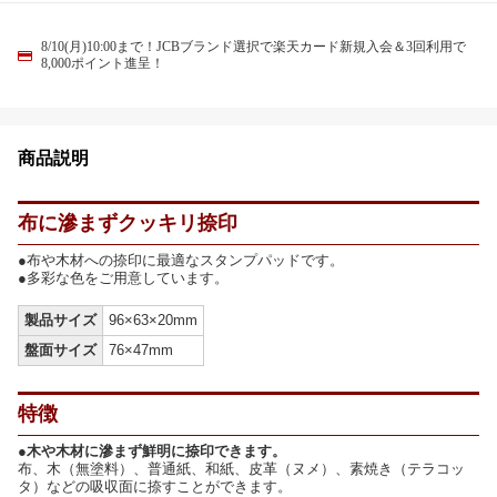
8/10(月)10:00まで！JCBブランド選択で楽天カード新規入会＆3回利用で
8,000ポイント進呈！
商品説明
布に滲まずクッキリ捺印
●布や木材への捺印に最適なスタンプパッドです。
●多彩な色をご用意しています。
製品サイズ
96×63×20mm
盤面サイズ
76×47mm
特徴
●木や木材に滲まず鮮明に捺印できます。
布、木（無塗料）、普通紙、和紙、皮革（ヌメ）、素焼き（テラコッ
タ）などの吸収面に捺すことができます。