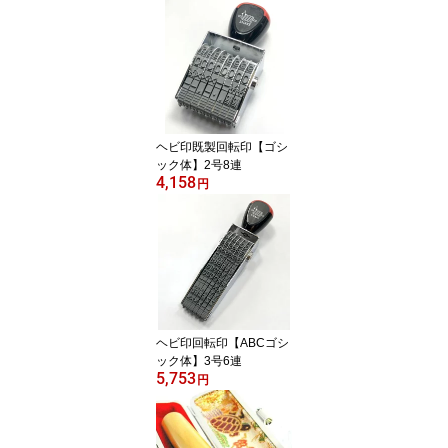
Φ）
ヘビ印既製回転印【ゴシ
ック体】2号8連
4,158
円
ヘビ印回転印【ABCゴシ
ック体】3号6連
5,753
円