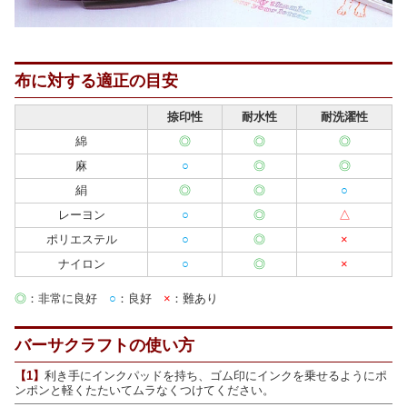
布に対する適正の目安
捺印性
耐水性
耐洗濯性
綿
◎
◎
◎
麻
○
◎
◎
絹
◎
◎
○
レーヨン
○
◎
△
ポリエステル
○
◎
×
ナイロン
○
◎
×
◎
：非常に良好
○
：良好
×
：難あり
バーサクラフトの使い方
【1】
利き手にインクパッドを持ち、ゴム印にインクを乗せるようにポ
ンポンと軽くたたいてムラなくつけてください。