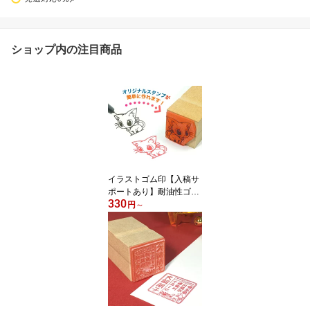
ショップ内の注目商品
イラストゴム印【入稿サ
ポートあり】耐油性ゴム
330
で金属・プラ・布用イン
円
～
キが使用可能。版下チェ
ック無料安心注文。ショ
ップロゴ・ハンドメイド
タグ・紙袋・箸袋・紙コ
ップ・メモ帳・名前付
け・御朱印・スタンプラ
リー・記念スタンプ等オ
リジナルのオーダースタ