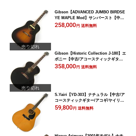
Gibson【ADVANCED JUMBO BIRDSE
YE MAPLE Mod】サンバースト【中古/
エレクトリック・アコースティックギタ
258,000
送料無料
円
ー/エレアコ/ギブソン】岡山店
Gibson【Historic Collection J-180】エ
ボニー【中古/アコースティックギター/
アコギ/ギブソン】岡山店
358,000
送料無料
円
S.Yairi【YD-303】ナチュラル【中古/ア
コースティックギター/アコギ/ヤイリ】
岡山店
59,800
送料無料
円
Hiroya Arimura【2001年モデル】ナチ