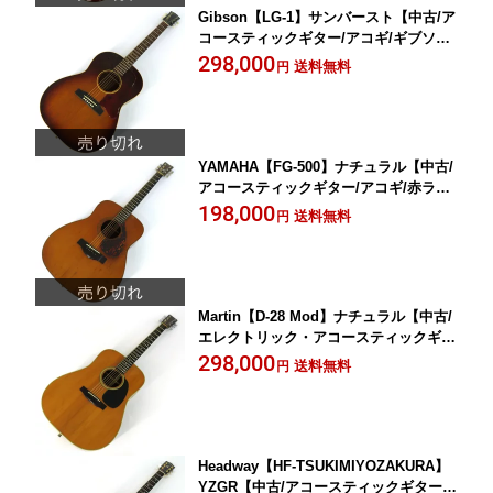
Gibson【LG-1】サンバースト【中古/ア
コースティックギター/アコギ/ギブソ
ン】岡山店
298,000
送料無料
円
YAMAHA【FG-500】ナチュラル【中古/
アコースティックギター/アコギ/赤ラベ
ル/ヤマハ】岡山店
198,000
送料無料
円
Martin【D-28 Mod】ナチュラル【中古/
エレクトリック・アコースティックギタ
ー/エレアコ/マーティン/マーチン】岡山
298,000
送料無料
円
店
Headway【HF-TSUKIMIYOZAKURA】
YZGR【中古/アコースティックギター/