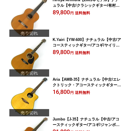
ュラル【中古/クラシックギター/有村浩
也/アリムラヒロヤ】岡山店
89,800
送料無料
円
K.Yairi【YW-600】ナチュラル【中古/ア
コースティックギター/アコギ/ヤイリ】
岡山店
89,800
送料無料
円
Aria【AMB-35】ナチュラル【中古/エレ
クトリック・アコースティックギター/
エレアコ/アリア】岡山店
16,800
送料無料
円
Jumbo【J-35】ナチュラル【中古/アコ
ースティックギター/アコギ/ジャンボ】
岡山店