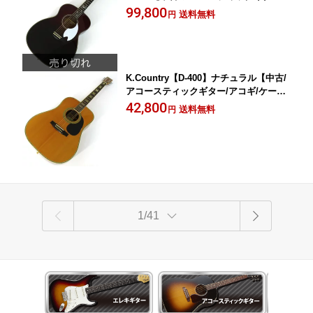
アコギ/ヘッドウェイ】岡山店
99,800
送料無料
円
K.Country【D-400】ナチュラル【中古/
アコースティックギター/アコギ/ケーカ
ントリー】岡山店
42,800
送料無料
円
1/41