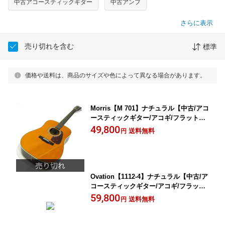
中古アコースティックギター
中古アンプ
さらに表示
売り切れを含む
標準
価格や送料は、商品のサイズや色によって異なる場合があります。
Morris【M 701】ナチュラル【中古/アコ
ースティックギター/アコギ/フラットト
ップ/モーリス】岡山店
49,800
送料無料
円
Ovation【1112-4】ナチュラル【中古/ア
コースティックギター/アコギ/フラット
トップ/オベーション】岡山店
59,800
送料無料
円