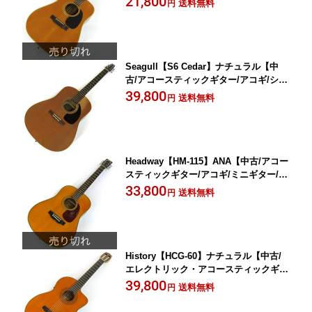
21,800
送料無料
円
Seagull【S6 Cedar】ナチュラル【中
古/アコースティックギター/アコギ/シー
ガル】岡山店
39,800
送料無料
円
Headway【HM-115】ANA【中古/アコー
スティックギター/アコギ/ミニギター/ヘ
ッドウェイ】岡山店
33,800
送料無料
円
History【HCG-60】ナチュラル【中古/
エレクトリック・アコースティックギタ
ー/エレアコ/エレガット/ヒストリー】岡
39,800
送料無料
円
山店