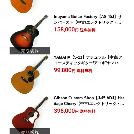
Inuyama Guitar Factory【AS-45J】サ
ンバースト【中古/エレクトリック・ア
コースティックギター/エレアコ】岡山
158,000
送料無料
円
店
YAMAHA【S-21】ナチュラル【中古/ア
コースティックギター/アコギ/ヤマハ】
岡山店
99,800
送料無料
円
Gibson Custom Shop【J-45 ADJ】Her
itage Cherry【中古/エレクトリック・ア
コースティックギター/エレアコ/2017年
398,000
送料無料
円
製/ギブソンカスタムショップ】岡山店