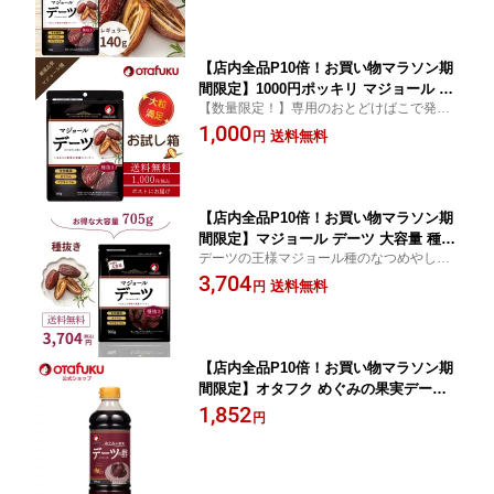
つまみ スーパーフルーツ ナチュラルフ
ード 大粒 栄養豊富 自然の恵み 種あり
マジョールデーツ おいしい
【店内全品P10倍！お買い物マラソン期
間限定】1000円ポッキリ マジョール デ
【数量限定！】専用のおとどけばこで発送
ーツ お試し ドライフルーツ ドライデー
デーツの王様マジョール種のなつめやしの
1,000
ツ ナツメヤシ 大粒 無添加 ミネラル 食
送料無料
円
実使用。 【代金引換・日時指定不可】
物繊維 天然甘味料 砂糖・保存料・着色
料不使用 おつまみ 朝食 国内加工【メー
ル便】【送料無料】
【店内全品P10倍！お買い物マラソン期
間限定】マジョール デーツ 大容量 種抜
デーツの王様マジョール種のなつめやしの
き705g 1ヶ月分 ドライフルーツ ドライ
実使用。 大容量 約45粒前後が入っていま
3,704
デーツ ナツメヤシ 大粒 無添加 ミネラ
送料無料
円
す！
ル 食物繊維 天然甘味料 砂糖・保存料・
着色料不使用 おつまみ 朝食 オタフク
国内加工 高品質
【店内全品P10倍！お買い物マラソン期
間限定】オタフク めぐみの果実デーツ
の酢 500ml オタフクソース 果実酢 デー
1,852
円
ツ 調味料 調味酢 飲用酢 飲む酢 飲むお
酢 酢 ドリンク ビネガードリンク ビネ
ガー 食品 おいしい おすすめ