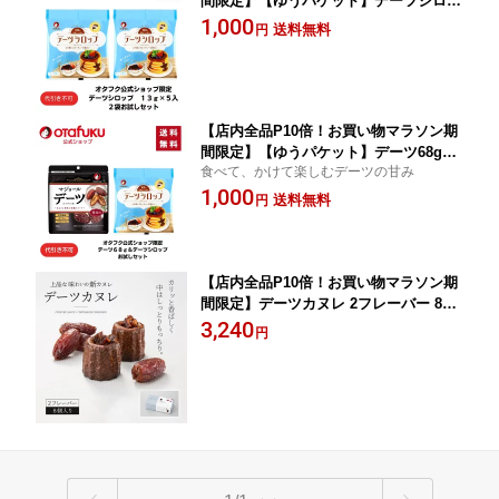
間限定】【ゆうパケット】デーツシロッ
プ 13g×5入 2袋セット オタフク 砂糖
1,000
送料無料
円
不使用 自然な甘み デーツ 濃縮デーツ果
汁 なつめやし ポーション ヨーグルト
パンケーキ おいしい おすすめ
【店内全品P10倍！お買い物マラソン期
間限定】【ゆうパケット】デーツ68g＆
食べて、かけて楽しむデーツの甘み
デーツシロップお試しセット
1,000
送料無料
円
【店内全品P10倍！お買い物マラソン期
間限定】デーツカヌレ 2フレーバー 8個
入 焼き菓子 スイーツ ギフト デザート
3,240
円
お取り寄せ カヌレ 洋菓子 冷凍 プレゼ
ント お誕生日 贈り物 お祝い ホワイト
デー デーツ マジョール