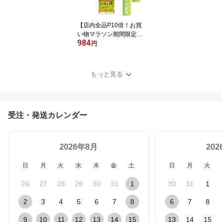
おいしい おすすめ
【店内全品P10倍！お買
い物マラソン期間限定】
984
オタフク らっきょう酢 1.
円
8L オタフクソース 大容
量 業務用 調味料 料理酢
甘酢漬け 漬物酢 酢漬け
もっと見る
お手軽 簡単 野菜漬け 料
理 飲むお酢 らっきょう
新しょうが みょうが お
いしい おすすめ
受注・発送カレンダー
2026年8月
20
日
月
火
水
木
金
土
日
月
火
26
27
28
29
30
31
1
30
31
1
2
3
4
5
6
7
8
6
7
8
9
10
11
12
13
14
15
13
14
15