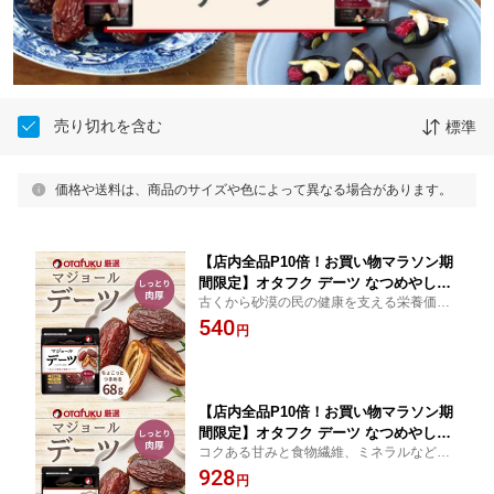
売り切れを含む
標準
価格や送料は、商品のサイズや色によって異なる場合があります。
【店内全品P10倍！お買い物マラソン期
間限定】オタフク デーツ なつめやしの
古くから砂漠の民の健康を支える栄養価の
実 種なし68g オタフクソース 国内製造
高いデーツ。食物繊維が豊富でミネラルを
540
着色料 保存料 無添加 砂糖不使用 おや
円
含む甘い果実です。
つ おつまみ スーパーフルーツ ナチュラ
ルフード 大粒 栄養豊富 自然の恵み マ
ジョールデーツ
【店内全品P10倍！お買い物マラソン期
間限定】オタフク デーツ なつめやしの
コクある甘みと食物繊維、ミネラルなどの
実 140g オタフクソース 国内製造 着色
栄養価
928
料 保存料 無添加 砂糖不使用 おやつ お
円