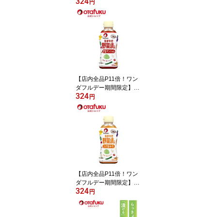
324
タフク おまかせ野菜漬の
円
素 醤油＆ごま油 300ml
オタフクソース 調味料
調味酢 万能調味料 万能
酢 飲む酢 果実酢 おいし
い酢 すし 酢の物 漬物 ド
レッシング 煮物 サラダ
簡単 お手軽 漬けるだけ
おいしい おすすめ
【店内全品P11倍！ワン
ダフルデー期間限定】オ
324
タフク おまかせ野菜漬の
円
素 甘旨ヤンニョム 300ml
オタフクソース 調味料
調味酢 万能調味料 万能
酢 飲む酢 果実酢 おいし
い酢 すし 酢の物 漬物 ド
レッシング 煮物 サラダ
簡単 お手軽 漬けるだけ
おいしい おすすめ
【店内全品P11倍！ワン
ダフルデー期間限定】オ
324
タフク おまかせ野菜漬の
円
素 コク旨みそ 300ml オ
タフクソース 調味料 調