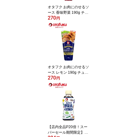
オタフク お肉にのせるソ
ース 香味野菜 190g チュ
270
ーブ オタフクソース 粒
円
たまねぎ 秒でディナー
お手軽 簡単ディナー 秒
でごちそう お肉 厚揚げ
ステーキ チキンソテー
ホットドッグ 簡単料理
時短料理 調味料 焼肉た
れ 洋食
オタフク お肉にのせるソ
ース レモン 190g チュー
270
ブ オタフクソース 瀬戸
円
内レモン 粒にんにく 秒
でディナー 肉 お手軽 簡
単ディナー 万能 万能調
味料 万能たれ さっぱり
さわやか 隠し味 レモン
ソース ステーキソース
便利
【店内全品P20倍！スー
パーセール期間限定】オ