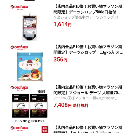
【店内全品P10倍！お買い物マラソン期
間限定】デーツシロップ500g口栓付パ
※当ショップ販売中のデーツシロップ13g
ウチ オタフク 砂糖不使用 自然な甘み
ポーションタイプとは中身が異なります
1,614
デーツ 濃縮デーツ果汁 なつめやし 業務
円
用 大容量 おいしい おすすめ
【店内全品P10倍！お買い物マラソン期
間限定】デーツシロップ 13g×5入 オタ
フク 砂糖不使用 自然な甘み デーツ 濃
356
円
縮デーツ果汁 なつめやし ポーション ヨ
ーグルト パンケーキ おいしい おすすめ
【店内全品P10倍！お買い物マラソン期
間限定】マジョール デーツ 大容量705g
デーツの王様マジョール種のなつめやしの
2袋セット 種抜き ドライフルーツ ド
実使用。 大容量705g 約45粒前後が入って
7,408
ライデーツ ナツメヤシ 大粒 無添加 ミ
送料無料
円
います！
ネラル 食物繊維 天然甘味料 砂糖・保存
料・着色料不使用 おつまみ 朝食 オタフ
ク 国内加工 高品質 栄養豊富
【店内全品P10倍！お買い物マラソン期