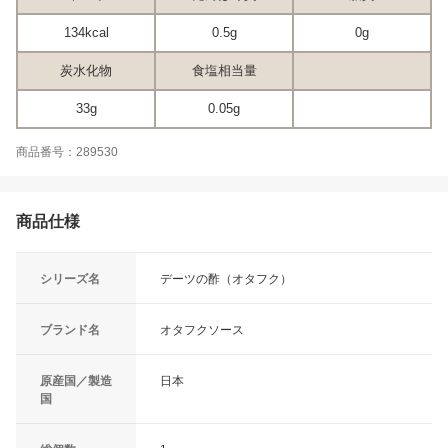
134kcal
0.5g
0g
炭水化物
食塩相当量
33g
0.05g
商品番号：289530
商品仕様
シリーズ名
デーツの酢（オタフク）
ブランド名
オタフクソース
原産国／製造
日本
国