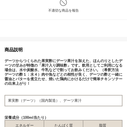
不適切な商品を報告
商品説明
デーツからつくられた果実酢にデーツ果汁を加えた、ほんのりとしたデ
ーツの甘みが特徴の「果汁入り調味酢」です。飲用としてご利用になる
場合は、水や炭酸水、牛乳などで割ってお飲みください。（希釈方法
デーツの酢１：水４）肉や魚などとの相性が良く、デーツの酢と一緒に
醤油とバターを煮立たせ、焼いた鶏肉にかけるだけで簡単チキンソテー
の出来上がり！
果実酢（デーツ）（国内製造）、デーツ果汁
栄養成分（100ml当たり）
エネルギー
たんぱく質
脂質