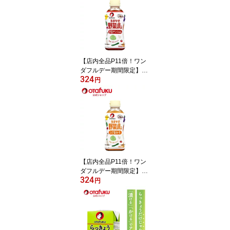
調味酢 万能調味料 万能
酢 飲む酢 果実酢 おいし
い酢 すし 酢の物 漬物 ド
レッシング 煮物 サラダ
簡単 お手軽 漬けるだけ
おいしい おすすめ
【店内全品P11倍！ワン
ダフルデー期間限定】オ
324
タフク おまかせ野菜漬の
円
素 甘旨ヤンニョム 300ml
オタフクソース 調味料
調味酢 万能調味料 万能
酢 飲む酢 果実酢 おいし
い酢 すし 酢の物 漬物 ド
レッシング 煮物 サラダ
簡単 お手軽 漬けるだけ
おいしい おすすめ
【店内全品P11倍！ワン
ダフルデー期間限定】オ
324
タフク おまかせ野菜漬の
円
素 コク旨みそ 300ml オ
タフクソース 調味料 調
味酢 万能調味料 万能酢
飲む酢 果実酢 おいしい
酢 すし 酢の物 漬物 ドレ