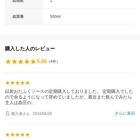
総個数
1
総重量
500ml
購入した人のレビュー
5.00
（
4
件）
以前おたふくソースの定期購入しておりました。 定期購入でした
ので余るようになって辞めていましたが、最近また飲んでみたら
主人は血圧
の
さらに表示
購入者
さん
2024/06/28