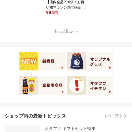
【店内全品P10倍！お買
い物マラソン期間限定】
984
オタフク らっきょう酢 1.
円
8L オタフクソース 大容
量 業務用 調味料 料理酢
甘酢漬け 漬物酢 酢漬け
もっと見る
お手軽 簡単 野菜漬け 料
理 飲むお酢 らっきょう
新しょうが みょうが お
いしい おすすめ
ショップ内の最新トピックス
すべて見る
オタフク ギフトセット特集