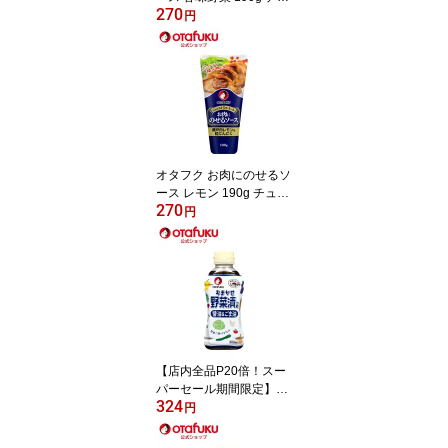
270
ーブ オタフクソース 粒
円
たまねぎ 秒でディナー
お手軽 簡単ディナー 秒
でごちそう お肉 厚揚げ
ステーキ チキンソテー
ホットドッグ 簡単料理
時短料理 調味料 焼肉た
れ 洋食
オタフク お肉にのせるソ
ース レモン 190g チュー
270
ブ オタフクソース 瀬戸
円
内レモン 粒にんにく 秒
でディナー 肉 お手軽 簡
単ディナー 万能 万能調
味料 万能たれ さっぱり
さわやか 隠し味 レモン
ソース ステーキソース
便利
【店内全品P20倍！スー
パーセール期間限定】オ
324
タフク おまかせ野菜漬の
円
素 醤油＆ごま油 300ml
オタフクソース 調味料