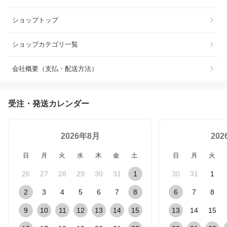
ショップトップ
ショップカテゴリ一覧
会社概要（支払・配送方法）
受注・発送カレンダー
2026年8月
20
日
月
火
水
木
金
土
日
月
火
26
27
28
29
30
31
1
30
31
1
2
3
4
5
6
7
8
6
7
8
9
10
11
12
13
14
15
13
14
15