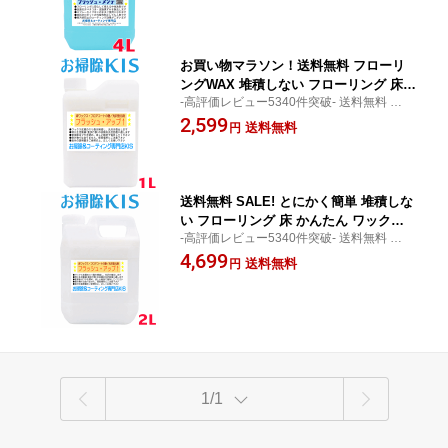
ら一回当たり0.99円の超安コスパ♪しかもコ
中性 おすすめ 猫 床 水拭き 犬 足跡 回転
ーティング効果!
モップ 電動モップ 床用洗剤 再汚染防止
汗 皮脂汚れ フラッシュメンテ4L
お買い物マラソン！送料無料 フローリ
ングWAX 堆積しない フローリング 床
-高評価レビュー5340件突破- 送料無料 あす
かんたん ワックス 剥離・はがし・補修
楽 よく歩くリビングと廊下の光沢が減って
2,599
も超簡単！床材 傷 保護におすすめ＆安
送料無料
円
きた・・・そんな方の艶回復に役立つ光沢
心 フローリングのお手軽艶出し・歩行
復元剤です!
や経年で減った床ワックスの光沢・艶回
復に 床の光沢復元剤 フラッシュ・アッ
プ1L
送料無料 SALE! とにかく簡単 堆積しな
い フローリング 床 かんたん ワックス
-高評価レビュー5340件突破- 送料無料 あす
剥離・はがし・補修も簡単！床材 傷 保
楽 よく歩くリビングと廊下の光沢が減って
4,699
護におすすめ＆安心 フローリングのお
送料無料
円
きた・・・そんな方の艶回復に役立つ簡単
手軽艶出し・歩行や経年で減った床ワッ
光沢復元剤です!
クスの光沢・艶回復に【業務用 床用光
沢復元剤 フラッシュ・アップ2L】 大掃
除
1/1