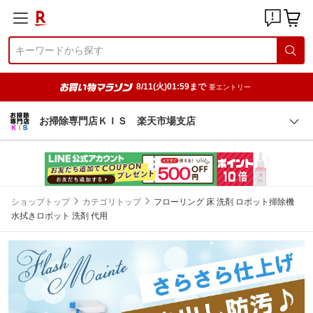
8/11(火)01:59まで
要エントリー
お掃除専門店ＫＩＳ 楽天市場支店
ショップトップ
カテゴリトップ
フローリング 床 洗剤 ロボット掃除機
水拭きロボット 洗剤 代用