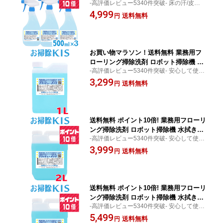
-高評価レビュー5340件突破- 床の汗/皮脂/
フローリングの掃除 ベタベタ解消 サラ
べたつき洗浄と同時にワックス皮膜を強化!
4,999
サラの床に コーティング効果 床用洗剤
送料無料
円
拭くほどに床光沢の維持向上ができるメン
フローリング クリーナー 足裏 黒ずみ
テ洗剤の決定版！
足跡 皮脂汚れ 回転モップ 電動モップ
希釈済み フラッシュメンテ 500ml×3本
お買い物マラソン！送料無料 業務用フ
ローリング掃除洗剤 ロボット掃除機 水
-高評価レビュー5340件突破- 安心して使え
拭きロボット ロボ掃除機 ルンバ ブラー
るフローリング洗剤の決定版!床拭きロボな
3,299
バ ブラーバジェット 洗剤 代用 代替 節
送料無料
円
ら一回当たり0.99円の超安コスパ♪しかもコ
約 幼児 ペット 中性 お勧め 猫 床 水拭き
ーティング効果!
犬 足跡 回転モップ 電動モップ 床用洗
剤 汗 皮脂汚れ フラッシュメンテ1L
送料無料 ポイント10倍! 業務用フローリ
ング掃除洗剤 ロボット掃除機 水拭きロ
-高評価レビュー5340件突破- 安心して使え
ボット ロボ掃除機 ルンバ ブラーバ 洗
るフローリング洗剤の決定版!床拭きロボな
3,999
剤 代用 代替 節約 赤ちゃん 幼児 ペット
送料無料
円
ら一回当たり0.99円の超安コスパ♪しかもコ
中性 おすすめ 猫 床 水拭き 犬 足跡 回転
ーティング効果!
モップ 電動モップ 床用洗剤 再汚染防止
汗 皮脂汚れ フラッシュメンテ2L
送料無料 ポイント10倍! 業務用フローリ
ング掃除洗剤 ロボット掃除機 水拭きロ
-高評価レビュー5340件突破- 安心して使え
ボット ロボ掃除機 ルンバ ブラーバ 洗
るフローリング洗剤の決定版!床拭きロボな
5,499
剤 代用 代替 節約 赤ちゃん 幼児 ペット
送料無料
円