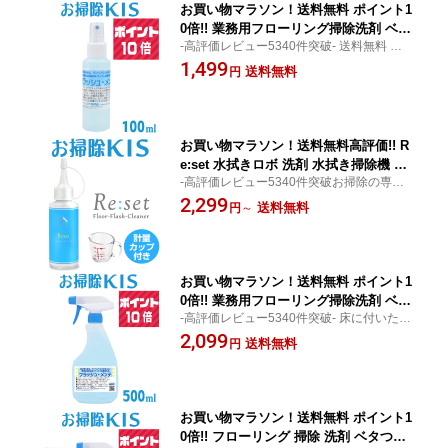
お買い物マラソン！送料無料 ポイント1
0倍!! 業務用フローリング掃除洗剤 ベタ
-高評価レビュー5340件突破- 送料無料 フロ
つくフローリングの掃除 スプレーして
ーリング洗剤の決定版!!汗,足跡,肉球跡をさ
1,499
拭くだけでベタベタ解消 サラサラ床♪ コ
送料無料
円
っぱり除去＆光沢保護!さっと拭くだけでコ
ーティング効果 床用洗剤 フローリング
ーティング効果!
クリーナー 黒ずみ 皮脂汚れ 回転モップ
希釈済み フラッシュメンテ 100ml
お買い物マラソン！送料無料高評価!! R
e:set 水拭きロボ 洗剤 水拭き掃除機 洗
-高評価レビュー5340件突破お掃除の専門家
浄剤 クリーナー 専用洗剤 お掃除ロボ
が開発した水拭きロボ掃除機/フローリング
2,299
水拭き ロボット掃除機 お掃除＋汚れ防
送料無料
円
～
用洗剤!40回以上使える超優コスパで防汚コ
止コーティングでサラサラ床 フローリ
ーティング効果も
ング 国産 代替 代用 ペット 幼児 安心 中
性 日本製 水拭きモップ 回転モップ
お買い物マラソン！送料無料 ポイント1
0倍!! 業務用フローリング掃除洗剤 ベタ
-高評価レビュー5340件突破- 床に付いた皮
つくフローリングの掃除 スプレーして
脂洗浄＋ワックス皮膜を強化!拭くほどに床
2,099
拭くだけでベタベタ解消 サラサラ床に
送料無料
円
光沢の維持ができるメンテ洗剤の決定版!
コーティング効果 床用洗剤 フローリン
グ クリーナー 黒ずみ 足跡 皮脂汚れ 回
転モップ 洗剤 フラッシュメンテ 500ml
お買い物マラソン！送料無料 ポイント1
0倍!! フローリング 掃除 洗剤 ベタつく