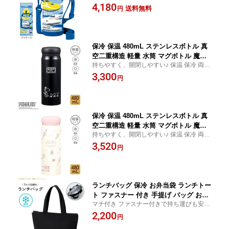
4,180
ッシュ カバー付 肩掛け 紐 ひも 肩ひも
送料無料
円
付き 肩掛け付き 斜め掛け ショルダー
お出かけ まほうびん 新幹線 | OSK SKS
No.2 SBN-06D
保冷 保温 480mL ステンレスボトル 真
空二重構造 軽量 水筒 マグボトル 魔法
持ちやすく、開閉しやすい♪ 保温 保冷 両用
瓶 お手入れ簡単 直飲み ダイレクト マ
で一年中使えるステンレスボトル
3,300
イボトル アウトドア かわいい おしゃれ
円
お出かけ 通勤 通学 スヌーピー(PEANU
TS) | OSK SNBK SBR-480B
保冷 保温 480mL ステンレスボトル 真
空二重構造 軽量 水筒 マグボトル 魔法
持ちやすく、開閉しやすい♪ 保温 保冷 両用
瓶 お手入れ簡単 直飲み ダイレクト マ
で一年中使えるステンレスボトル
3,520
イボトル アウトドア かわいい おしゃれ
円
お出かけ 通勤 通学 美少女戦士セーラー
ムーン| OSK S/M No.3 SBR-480B
ランチバッグ 保冷 お弁当袋 ランチトー
ト ファスナー 付き 手提げ バッグ お弁
マチ付き ファスナー付きで持ち運びも安心
当入れ ミニトート レジャー アルミ 加
のランチバッグ！持ち手が長く 持ちやす
2,200
工 マチ 広い おしゃれ レディース メン
円
い！
ズ お出掛け スヌーピー(PEANUTS) | O