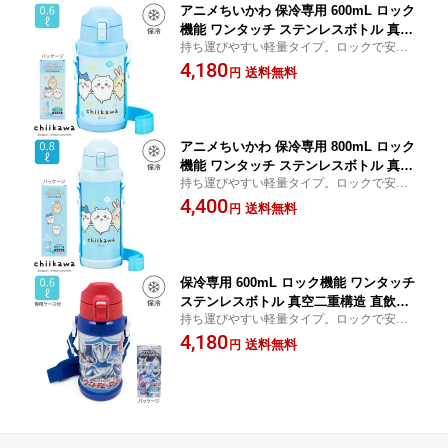
アニメちいかわ 保冷専用 600mL ロック
機能 ワンタッチ ステンレスボトル 真空
持ち運びやすい軽量タイプ。ロックで安
二重構造 直飲み 水筒 子供 キッズ ワン
心、ワンタッチで簡単オープン
4,180
プッシュ 肩掛け 紐 ひも 肩ひも付き 肩
送料無料
円
掛け付き 斜め掛け ショルダー お出かけ
まほうびん 女の子 男の子 | OSK CKW2
6 SBR-600D
アニメちいかわ 保冷専用 800mL ロック
機能 ワンタッチ ステンレスボトル 真空
持ち運びやすい軽量タイプ。ロックで安
二重構造 直飲み 水筒 子供 キッズ ワン
心、ワンタッチで簡単オープン
4,400
プッシュ 肩掛け 紐 ひも 肩ひも付き 肩
送料無料
円
掛け付き 斜め掛け ショルダー お出かけ
まほうびん かわいい 女の子 男の子 | O
SK CKW26 SBR-800D
保冷専用 600mL ロック機能 ワンタッチ
ステンレスボトル 真空二重構造 直飲み
持ち運びやすい軽量タイプ。ロックで安
水筒 子供 キッズ ワンプッシュ 肩掛け
心、ワンタッチで簡単オープン
4,180
紐 ひも 肩ひも付き 肩掛け付き 斜め掛
送料無料
円
け ショルダー お出かけ まほうびん か
っこいい 女の子 男の子 ウルトラヒーロ
ーズ | OSK UH26 SBR-600D