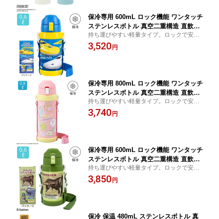
保冷専用 600mL ロック機能 ワンタッチ
ステンレスボトル 真空二重構造 直飲み
持ち運びやすい軽量タイプ。ロックで安
水筒 子供 キッズ ワンプッシュ 肩掛け
心、ワンタッチで簡単オープン
3,520
紐 ひも 肩ひも付き 肩掛け付き 斜め掛
円
け ショルダー お出かけ まほうびん か
わいい 女の子 男の子 新幹線 | OSK SK
S No.2 SBR-600D
保冷専用 800mL ロック機能 ワンタッチ
ステンレスボトル 真空二重構造 直飲み
持ち運びやすい軽量タイプ。ロックで安
水筒 子供 キッズ ワンプッシュ 肩掛け
心、ワンタッチで簡単オープン
3,740
紐 ひも 肩ひも付き 肩掛け付き 斜め掛
円
け ショルダー お出かけ まほうびん か
わいい 女の子 男の子 すみっコぐらし |
OSK SG SBR-800D
保冷専用 600mL ロック機能 ワンタッチ
ステンレスボトル 真空二重構造 直飲み
持ち運びやすい軽量タイプ。ロックで安
水筒 子供 キッズ ワンプッシュ 肩掛け
心、ワンタッチで簡単オープン
3,850
紐 ひも 肩ひも付き 肩掛け付き 斜め掛
円
け ショルダー お出かけ まほうびん か
っこいい 女の子 男の子 学研の図鑑LIV
E 恐竜 | OSK Z/L No.2 SBR-600D
保冷 保温 480mL ステンレスボトル 真