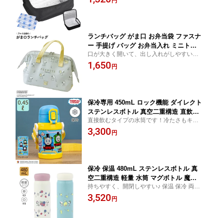
円
ち運びにも！
アルミ 持ち運び バッグインバッグ シン
プル 黒 無地 ｜ OSK M/Z ZZ-7
ランチバッグ がま口 お弁当袋 ファスナ
ー 手提げ バッグ お弁当入れ ミニトー
口が大きく開いて、出し入れがしやすい！
ト ランチワイヤーバッグ レジャー アル
ファスナー付きで持ち運びも安心
1,650
ミ 加工 マチ 広い おしゃれ レディース
円
メンズ お出掛け スヌーピー PEANUTS
| OSK P/N TB-38
保冷専用 450mL ロック機能 ダイレクト
ステンレスボトル 真空二重構造 直飲み
直接飲むタイプの水筒です！冷たさもキー
水筒 子供 キッズ 洗いやすい 肩掛け 紐
プするステンレスボトル
3,300
ひも 肩ひも付き 肩掛け付き ショルダー
円
ベルト 斜め掛け かわいい お出かけ き
かんしゃトーマス | OSK TO2D No.2 SB
R-450DL
保冷 保温 480mL ステンレスボトル 真
空二重構造 軽量 水筒 マグボトル 魔法
持ちやすく、開閉しやすい♪ 保温 保冷 両用
瓶 お手入れ簡単 直飲み ダイレクト マ
で一年中使えるステンレスボトル
3,520
イボトル アウトドア かわいい おしゃれ
円
お出かけ 通勤 通学 スヌーピー(PEANU
TS)| OSK PNF SBR-480B