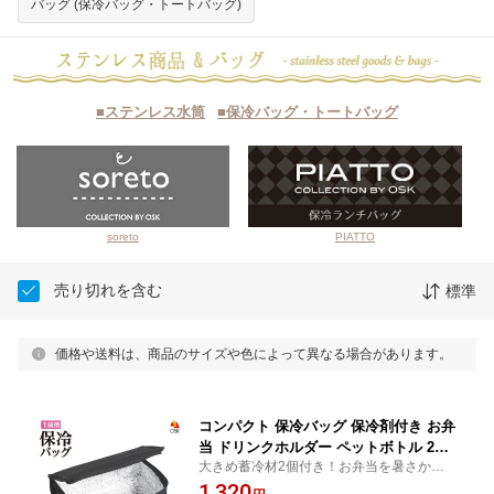
バッグ (保冷バッグ・トートバッグ)
■ステンレス水筒
■保冷バッグ・トートバッグ
soreto
PIATTO
売り切れを含む
標準
価格や送料は、商品のサイズや色によって異なる場合があります。
コンパクト 保冷バッグ 保冷剤付き お弁
当 ドリンクホルダー ペットボトル 2本
大きめ蓄冷材2個付き！お弁当を暑さから守
小さめ ミニ 薄型 弁当箱 一段用 ファス
ります。ペットボトルやクールリングの持
1,320
ナー付き ランチ 保冷ケース 保冷ポーチ