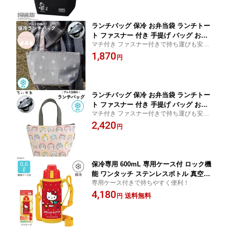
SK SNBK TB-14
ランチバッグ 保冷 お弁当袋 ランチトー
ト ファスナー 付き 手提げ バッグ お弁
マチ付き ファスナー付きで持ち運びも安心
当入れ ミニトート レジャー アルミ 加
のランチバッグ！持ち手が長く 持ちやす
1,870
工 マチ 広い おしゃれ レディース メン
円
い！
ズ お出掛け Choose Happiness（うさ
ぎ） | OSK CHS TB-14
ランチバッグ 保冷 お弁当袋 ランチトー
ト ファスナー 付き 手提げ バッグ お弁
マチ付き ファスナー付きで持ち運びも安心
当入れ ミニトート レジャー アルミ 加
のランチバッグ！持ち手が長く 持ちやす
2,420
工 マチ 広い おしゃれ レディース メン
円
い！
ズ お出掛け ちいかわ ハチワレ うさぎ
モモンガ くりまんじゅう ラッコ シーサ
ー 古本屋 | OSK CKW26 TB-14
保冷専用 600mL 専用ケース付 ロック機
能 ワンタッチ ステンレスボトル 真空二
専用ケース付きで持ちやすく便利！
重構造 直飲み 水筒 子供 キッズ ワンプ
4,180
ッシュ カバー付 肩掛け 紐 ひも 肩ひも
送料無料
円
付き 肩掛け付き 斜め掛け ショルダー
お出かけ まほうびん かわいい 女の子
ハローキティ | OSK KT SBN-06D