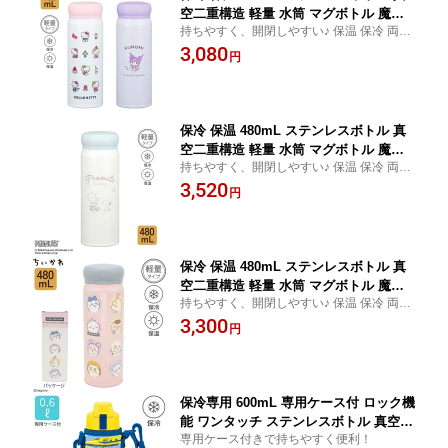
空二重構造 軽量 水筒 マグボトル 魔法
持ちやすく、開閉しやすい♪ 保温 保冷 両用
瓶 お手入れ簡単 直飲み ダイレクト マ
で一年中使えるステンレスボトル
3,080
イボトル アウトドア かわいい おしゃれ
円
お出かけ 通勤 通学 ハローキティ クロ
ミ | OSK KT KU SBR-480B
保冷 保温 480mL ステンレスボトル 真
空二重構造 軽量 水筒 マグボトル 魔法
持ちやすく、開閉しやすい♪ 保温 保冷 両用
瓶 お手入れ簡単 直飲み ダイレクト マ
で一年中使えるステンレスボトル
3,520
イボトル アウトドア かわいい おしゃれ
円
お出かけ 通勤 通学 PEANUTS | OSK P
NS SBR-480B
保冷 保温 480mL ステンレスボトル 真
空二重構造 軽量 水筒 マグボトル 魔法
持ちやすく、開閉しやすい♪ 保温 保冷 両用
瓶 お手入れ簡単 直飲み ダイレクト マ
で一年中使えるステンレスボトル
3,300
イボトル アウトドア かわいい お出かけ
円
通勤 通学 ちいかわ ハチワレ うさぎ モ
モンガ くりまんじゅう ラッコ シーサー
古本屋 | OSK CKW26 SBR-480B
保冷専用 600mL 専用ケース付 ロック機
能 ワンタッチ ステンレスボトル 真空二
専用ケース付きで持ちやすく便利！
重構造 直飲み 水筒 子供 キッズ ワンプ