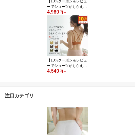
【10%クーポン＆レビュ
ーでショーツがもらえ
4,980
る】 ブラジャー ブラ シ
円
～
ームレスブラ ノンワイヤ
ー ノンワイヤーブラ シ
ームレス ワイヤーレス
フックレス 脇高 脇肉 締
め付けない バストアップ
大容量 まとめ買い メッ
シュ バストアップ おし
り屋 おしりや
【10%クーポン＆レビュ
ーでショーツがもらえ
4,540
る】 ブラジャー ブラ シ
円
～
ームレス 見せブラ ブラ
トップ ノンワイヤー シ
ームレス ワイヤーレス
フックレス 脇高 脇肉 締
注目カテゴリ
め付けない バストアップ
大容量 まとめ買い おし
ゃれ かわいい 肩紐 クロ
ス バッククロス カーキ
ブラック