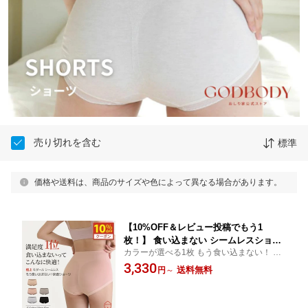
売り切れを含む
標準
価格や送料は、商品のサイズや色によって異なる場合があります。
【10%OFF＆レビュー投稿でもう1
枚！】 食い込まない シームレスショー
カラーが選べる1枚 もう食い込まない！ 快
ツ 食い込まないショーツ 食い込ま ない
適モダールシームレスショーツ 温活 ヒップ
3,330
シームレス くいこまない 温活 パンツ
送料無料
円
～
ライン 食い込まないショーツ シームレスシ
シンプル 締め付けない 響かない uniqu
ョーツ レディース 響かない 下着 パンツ 快
e ヒップアップ 美尻 パンティ パンツ レ
適 無縫製
ディース下着 おしり屋