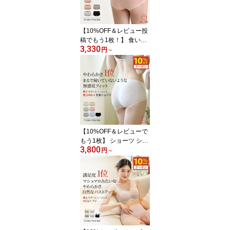
【10%OFF＆レビュー投
稿でもう1枚！】 食い込
3,330
まない シームレスショー
円
～
ツ 食い込まないショーツ
食い込ま ない シームレ
ス くいこまない 温活 パ
ンツ シンプル 締め付け
ない 響かない unique ヒ
ップアップ 美尻 パンテ
ィ パンツ レディース下
着 おしり屋
【10%OFF＆レビューで
もう1枚】 ショーツ シー
3,800
ムレスショーツ おしり屋
円
～
1枚 ヒップアップ シーム
レスショーツ unique 肌
に優しい 締め付けない
食い込まない 敏感肌 モ
ダール シームレス パン
ツ レディース下着 シン
プル 美尻 ムレない 40代
50代 60代 脱臭 抗菌