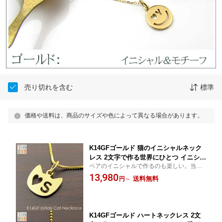
売り切れを含む
標準
価格や送料は、商品のサイズや色によって異なる場合があります。
K14GFゴールド 猫のイニシャルネック
レス 2文字で作る世界にひとつ イニシャ
ペアのイニシャルで作るのも楽しい。当店
ルペンダント レディース メンズ【名入
オリジナルなので他の方と被りません。 母
13,980
れ】バレンタインデー ホワイトデー ク
送料無料
円
～
の日
リスマス 14K Gold Filled 母の日
K14GFゴールド ハートネックレス 2文