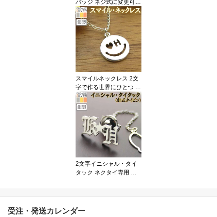
バッジ ネジ式に変更可
父の日 敬老の日 結婚式
披露宴 誕生日 ギフト ク
リスマス プレゼント 退
職祝い 還暦祝い 転勤 赴
任 昇進 記念品 お祝い 法
事 お盆 墓参り 初盆 クリ
スマス 叙勲祝 ssb2
スマイルネックレス 2文
字で作る世界にひとつ 手
作りオーダー イニシャル
ネックレス♪【楽ギフ_包
装】レディース メンズ
【名入れ】バレンタイン
デー ホワイトデー クリ
スマス 母の日 ssb1
2文字イニシャル・タイ
タック ネクタイ専用 父
の日 ネク 完成イメージ
で安心 手作りオーダー
レディース メンズ父 敬
老 結婚 披露宴 クリスマ
受注・発送カレンダー
ス ギフト プレゼント 退