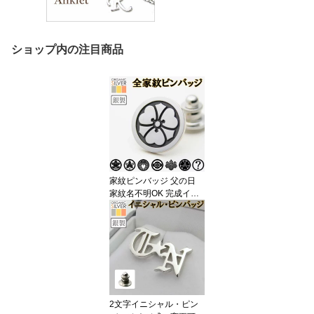
ショップ内の注目商品
家紋ピンバッジ 父の日
家紋名不明OK 完成イメ
ージで安心 橘 桐 藤 梅鉢
桔梗 蔦 木瓜 襟章 名入れ
敬老 結婚 誕生日 ギフト
プレゼント 退職 還暦 転
勤 法事 バッチ タイピン
スーツ 襟 ブローチ 記念
ssb1
2文字イニシャル・ピン