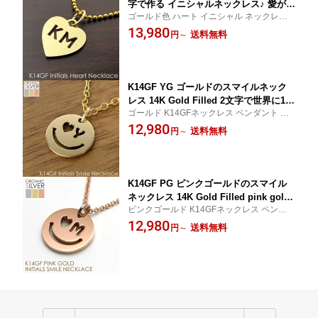
字で作る イニシャルネックレス♪ 愛があ
ゴールド色 ハート イニシャル ネックレス
ふれる形 手作りオーダー 世界にひとつ
日本製 ギフト結婚 LOVE プレゼント 母の日
13,980
のペンダント レディース メンズ バレン
送料無料
円
～
タインデー ホワイトデー クリスマス 母
の日
K14GF YG ゴールドのスマイルネック
レス 14K Gold Filled 2文字で世界に1つ
ゴールド K14GFネックレス ペンダント ニ
イニシャルネックレス 母の日/誕生日/出
コちゃん 笑顔 自分ギフト ジャケット シャ
12,980
産のギフト 卒業式/入学式/結婚式に! レ
送料無料
円
～
ツ Tシャツ ギフト 日本製 母の日
ディース バレンタインデー ホワイトデ
ー クリスマス 母の日
K14GF PG ピンクゴールドのスマイル
ネックレス 14K Gold Filled pink gold
ピンクゴールド K14GFネックレス ペンダン
2文字 世界にひとつ イニシャルネックレ
ト ニコちゃん 笑顔 自分ギフト ジャケット
12,980
ス ギフト 母 誕生日 出産 卒業 入学 レデ
送料無料
円
～
シャツ Tシャツ ギフト 日本製 母の日
ィース バレンタインデー ホワイトデー
母の日