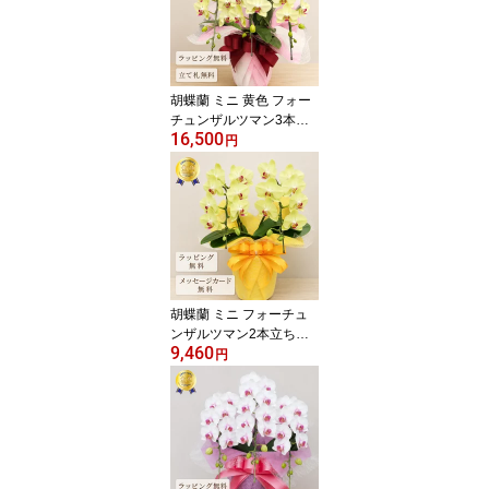
胡蝶蘭 ミニ 黄色 フォー
チュンザルツマン3本立
16,500
ち 祝い花 胡蝶蘭 お祝い
円
【全国洋らん品評会金賞
受賞胡蝶蘭】 お供え 花
蘭 ミディ ギフト イエロ
ー プレゼント 鉢植え 母
の日 開店祝い 退職祝い
開業祝い 長寿祝い 還暦
古希 喜寿 傘寿 米寿 卒寿
白寿 百寿 敬老の日 2026
胡蝶蘭 ミニ フォーチュ
ンザルツマン2本立ち
9,460
【全国洋らん品評会金賞
円
受賞胡蝶蘭】蘭 祝い花
胡蝶蘭 お祝い ミディ花
ギフト 黄色 イエロー 祝
い花 母の日 プレゼント
鉢植え 開店祝い 退職祝
い 開業祝い 還暦 緑寿 古