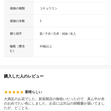
植物の種類
コチョウラン
植物の本数
3
贈り相手
親 / 子供 / 兄弟・姉妹 / 友人
輪数（蕾含
40輪以上
む）
購入した人のレビュー
素晴らしい
大満足のお花でした。新装開店の御祝いだったので、真ん中が赤
のおめでたい色にしました。お店には沢山の胡蝶蘭が届いてまし
たが、どこと
も