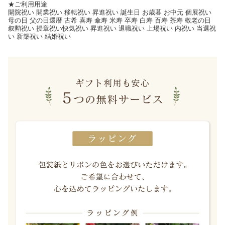
★ご利用用途
開院祝い 開業祝い 移転祝い 昇進祝い 誕生日 お歳暮 お中元 個展祝い
母の日 父の日還暦 古希 喜寿 傘寿 米寿 卒寿 白寿 百寿 茶寿 敬老の日
叙勲祝い 授章祝い快気祝い 昇進祝い 退職祝い 上場祝い 内祝い 当選祝
い 新築祝い 結婚祝い