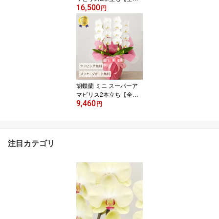
16,500
洋らん品評会金賞受賞胡
円
蝶蘭】 祝い花 蘭 ミディ
花 ギフト プレゼント 鉢
植え 白 お祝い 母の日 お
祝い 開店祝い 開業祝い
還暦 緑寿 古希 喜寿 傘寿
米寿 卒寿 白寿 百寿 長寿
祝い 敬老の日 2026
胡蝶蘭 ミニ スーパーア
マビリス2本立ち【全国
9,460
洋らん品評会金賞受賞胡
円
蝶蘭】 祝い花 胡蝶蘭 お
祝い 開店祝い 花 蘭 ミデ
ィ ギフト 白 お祝い プレ
ゼント 鉢植え 母の日 敬
注目カテゴリ
老の日 退職祝い 開業祝
い 還暦 緑寿 古希 喜寿 傘
寿 米寿 卒寿 白寿 百寿 長
寿祝い 送料無料 2026