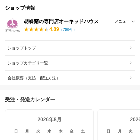
ショップ情報
胡蝶蘭の専門店オーキッドハウス
メニュー
4.89
（
789
件）
ショップトップ
ショップカテゴリ一覧
会社概要（支払・配送方法）
受注・発送カレンダー
2026年8月
20
日
月
火
水
木
金
土
日
月
火