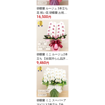
希 喜寿 傘寿 米寿 卒寿 白
寿 百寿 長寿祝い 敬老の
胡蝶蘭 ルージュ 3本立ち
日
花 祝い花 胡蝶蘭 お祝い
16,500
ミニ ギフト 蘭 祝い花 ミ
円
ディ 陶器 鉢植え 紅白 白
プレゼント 母の日 開店
祝い 退職祝い 開業祝い
還暦 緑寿 古希 喜寿 傘寿
米寿 卒寿 白寿 百寿 長寿
敬老の日 送料無料 2026
胡蝶蘭 ミニ ルージュ2本
立ち 【全国洋らん品評会
9,460
金賞受賞胡蝶蘭】 蘭 祝
円
い花 ミディ花 ギフト 紅
白 白 お祝い プレゼント
胡蝶蘭 祝い花 鉢植え 母
の日 敬老の日 開店祝い
退職祝い 開業祝い 還暦
緑寿 古希 喜寿 傘寿 米寿
卒寿 白寿 百寿 長寿祝い
送料無料 2026
胡蝶蘭 ミニ スーパーア
マビリス3本立ち【全国