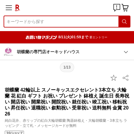
8/11(火)01:59まで
要エントリー
胡蝶蘭の専門店オーキッドハウス
1/13
胡蝶蘭 42輪以上 スノーキッスエクセレント3本立ち 大輪
蘭 花 紅白 ギフト お祝い プレゼント 鉢植え 誕生日 長寿祝
い 開店祝い 開業祝い 開院祝い 就任祝い 竣工祝い 移転祝
い 昇任祝い 退職祝い 叙勲祝い 受章祝い 送料無料 金賞 20
26
純白花弁、赤リップの紅白大輪胡蝶蘭 陶器鉢植え・大輪胡蝶蘭・3本立ち ラ
ッピング・立て札・メッセージカードが無料