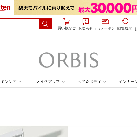
買い物かご
お知らせ
myクーポン
閲覧履歴
スキンケア
メイクアップ
ヘア＆ボディ
インナー
す
アイテムで探す
アイテムで探す
お悩みで探す
お悩みで探す
シーラー
シャンプー・コンディショナー
洗顔料
スペシャルケア・美容液
アイブロー
トライアルセット
ボディローション・クリーム
年齢サイン
年齢サイン
ニ
オルビスユードット
オルビスユーホワ
スカラー
ボディシャンプー
化粧水・オールインワン
トライアルセット
リップカラー
化粧下地・コンシーラー
ハンドケア
くすみ・クマ
くすみ・クマ
テ
・BBクリーム
保湿液
３ステップセット
ヘアケア
ヘアケア
シミ・そばかす
シミ・そばかす
毛
UVケア
乾燥
乾燥
シ