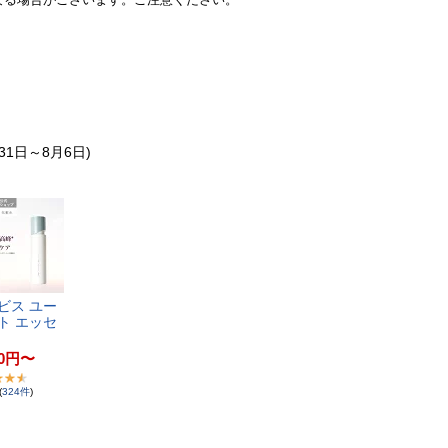
31日～8月6日)
​ス​ ​ユ​ー​
​ ​エ​ッ​セ​
0
円
〜
(
324
件
)