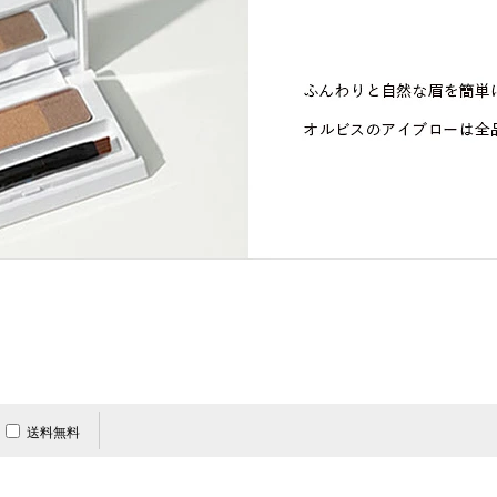
ヘア＆ボディTOP
メンズTOP
オルビスブライト
Mr.
メイクアップTOP
スキンケアTOP
シリーズTOP
送料無料