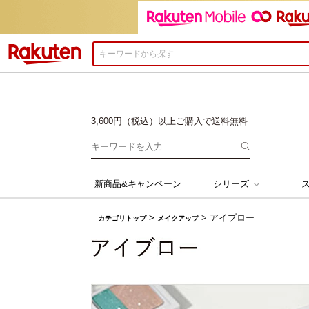
楽天市場
3,600円（税込）以上ご購入で送料無料
新商品&キャンペーン
シリーズ
>
> アイブロー
アイテムで探す
アイテムで探
カテゴリトップ
メイクアップ
化粧下地・コン
洗顔料
オルビスユー
チーク・フェイ
化粧水
ファンデーション
保湿液
クレンジング