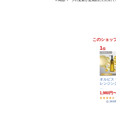
このショッ
1
位
オ​ル​ビ​ス​ ​ザ
レ​ン​ジ​ン​グ​
…
1,980
円
(
1,363