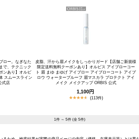
ブロー。なぎなた
皮脂、汗から眉メイクをしっかりガード【店舗ご新規様
まで、テクニック
限定送料無料クーポンあり】オルビス アイブローコー
ポンあり】オルビ
ト 眉 まゆ まゆげ アイブロー アイブローコート アイブ
体 スムースライン
ロウ ウォータープルーフ 眉マスカラ プロテクト アイ
公式店
メイク メイクアップ ORBIS 公式
1,100円
(113件)
1件 ～ 5件 (全 5件)
いるため、検索結果が実際の商品ページの内容（価格、在庫表示等）とは異