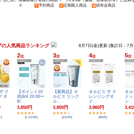
※
予約商品
定期購入商品
頒布会商品
プの人気商品ランキング
8月7日(金)更新 (集計日：7月
2
3
4
5
位
位
位
位
​ ​ク​
【​ポ​イ​ン​ト​1​0​
【​新​商​品​】​オ​
オ​ル​ビ​ス​ ​ザ​ ​ク​
オ​ル​ビ
 ​オ​
倍​|​8​/​4​ ​2​0​:​0​0​ー​
ル​ビ​ス​ ​リ​ン​ク​
レ​ン​ジ​ン​グ​オ​
ド​ッ​ト
8​/​…
ル​…
イ​…
ン​…
〜
3,850
円
3,850
円
3,960
円
3,41
件
)
(
1,233
件
)
(
220
件
)
(
89
件
)