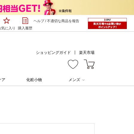
ヘルプ
/
不適切な商品を報告
お気に入り
購入履歴
ショッピングガイド
楽天市場
ケア
化粧小物
メンズ
キビ
ニキビ
イト
オルビスクリアフル
カリ・ベタつき
テカリ・ベタつき
穴
毛穴
ワ
シワ