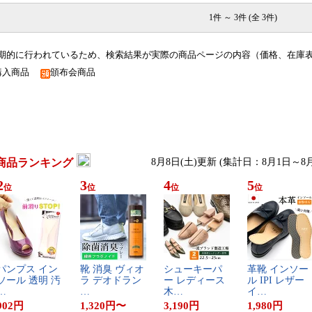
1件 ～ 3件 (全 3件)
期的に行われているため、検索結果が実際の商品ページの内容（価格、在庫
購入商品
頒布会商品
商品ランキング
8月8日(土)更新 (集計日：8月1日～8月
2
3
4
5
位
位
位
位
パ​ン​プ​ス​ ​イ​ン​
靴​ ​消​臭​ ​ヴ​ィ​オ​
シ​ュ​ー​キ​ー​パ​
革​靴​ ​イ​ン​ソ​ー​
ソ​ー​ル​ ​透​明​ ​汚​
ラ​ ​デ​オ​ド​ラ​ン​
ー​ ​レ​デ​ィ​ー​ス​ ​
ル​ ​I​P​I​ ​レ​ザ​ー​
…
…
木​…
イ​…
902
円
1,320
円
〜
3,190
円
1,980
円