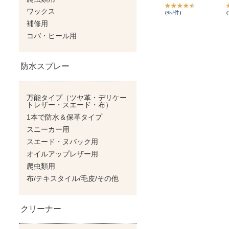
(
957
件
)
(