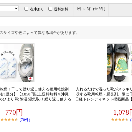
在庫あり
送料無料
1件 ～ 3件 (全 3件)
のサイズや色によって異なる場合があります。
乾燥！干して繰り返し使える靴用乾燥剤
入れるだけで湿った靴がスッキ
1足分】【3,850円以上送料無料※沖縄
収する靴用乾燥・脱臭剤。陽に
のびより 靴 除湿 湿気取り 繰り返し使える
日経トレンディネット掲載商品【3
雨 革靴 スニーカー ローファー スパイク パ
縄宛別】靴用 乾燥剤 強力 除湿
剤 下駄箱 除菌 革靴 運動靴 消臭 最強 シュ
る シリカゲル 革靴 ブーツ スニ
770円
1,07
ューズドライヤー SHOE DRYER
ーファー 入れるだけ 脱
(70件)