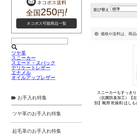
並び替え
価格や送料は、商品
スニーカーもすっきり
（抗菌防臭加工）【左右
別】靴用 乾燥剤 ほしも
抗菌 防臭 シリカゲル 
ンプス ブーツ 脱臭 除湿
ードライヤー シ