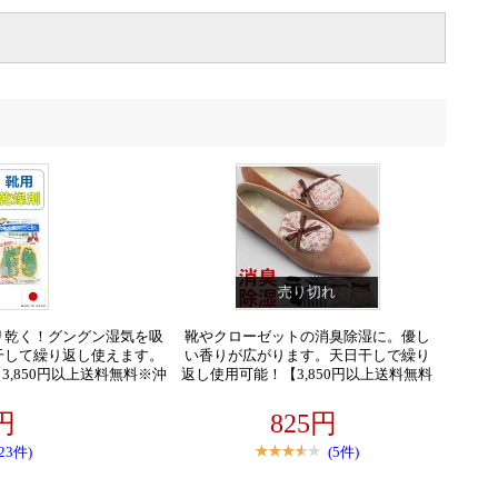
売り切れ
リ乾く！グングン湿気を吸
靴やクローゼットの消臭除湿に。優し
干して繰り返し使えます。
い香りが広がります。天日干しで繰り
,850円以上送料無料※沖
返し使用可能！【3,850円以上送料無料
 ワニくん家族 繰り返し使え
※沖縄別】【ギフト可】靴 消臭 除湿 デ
ーカー スポーツシューズ ロ
オ＆ドライ フレッシュナー 可愛い4種
8円
825円
臭 湿気取り 雨
類の柄 アロマ ローズ ラベンダー
(23件)
(5件)