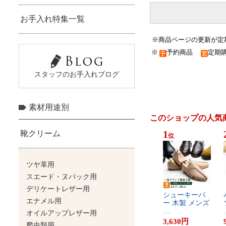
※商品ページの更新が定
※
予約商品
定期
このショップの人気
1
位
シ​ュ​ー​キ​ー​パ​
ー​ ​木​製​ ​メ​ン​ズ​
​…
3,630
円