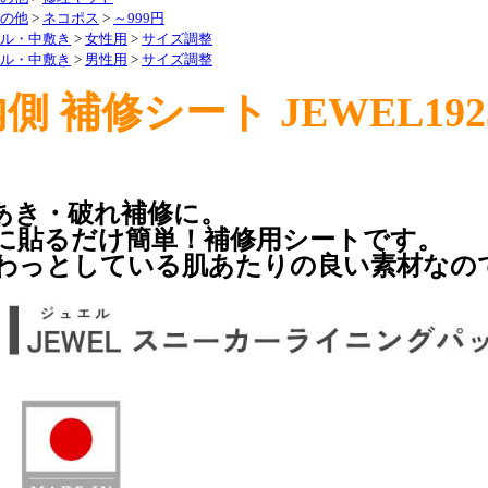
の他
>
ネコポス
>
～999円
ル・中敷き
>
女性用
>
サイズ調整
ル・中敷き
>
男性用
>
サイズ調整
側 補修シート JEWEL19
あき・破れ補修に。
に貼るだけ簡単！補修用シートです。
わっとしている肌あたりの良い素材なの