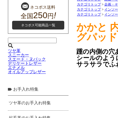
カテゴリトップ
>
企画・そ
カテゴリトップ
>
インソー
カテゴリトップ
>
インソー
かかと 内
グパッド
踵の内側の穴
シールのよう
サラサラでふ