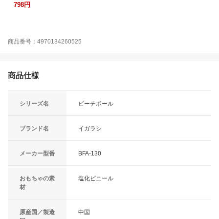
798円
商品番号：4970134260525
商品仕様
シリーズ名
ビーチボール
ブランド名
イガラシ
メーカー型番
BFA-130
おもちゃの素
塩化ビニール
材
原産国／製造
中国