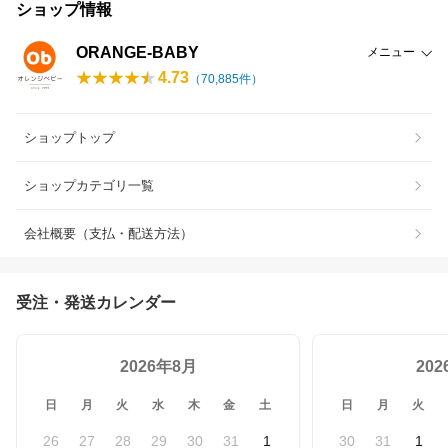
ショップ情報
ORANGE-BABY
メニュー
4.73
（
70,885
件）
ショップトップ
ショップカテゴリ一覧
会社概要（支払・配送方法）
受注・発送カレンダー
2026年8月
20
日
月
火
水
木
金
土
日
月
火
26
27
28
29
30
31
1
30
31
1