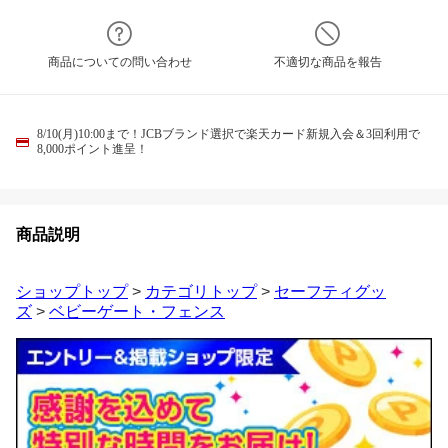
商品についての問い合わせ
不適切な商品を報告
8/10(月)10:00まで！JCBブランド選択で楽天カード新規入会＆3回利用で
8,000ポイント進呈！
商品説明
ショップトップ
>
カテゴリトップ
>
セーフティグッ
ズ
>
ベビーゲート・フェンス