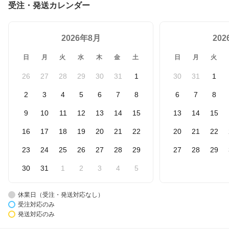
受注・発送カレンダー
2026年8月
20
日
月
火
水
木
金
土
日
月
火
26
27
28
29
30
31
1
30
31
1
2
3
4
5
6
7
8
6
7
8
9
10
11
12
13
14
15
13
14
15
16
17
18
19
20
21
22
20
21
22
23
24
25
26
27
28
29
27
28
29
30
31
1
2
3
4
5
休業日（受注・発送対応なし）
受注対応のみ
発送対応のみ