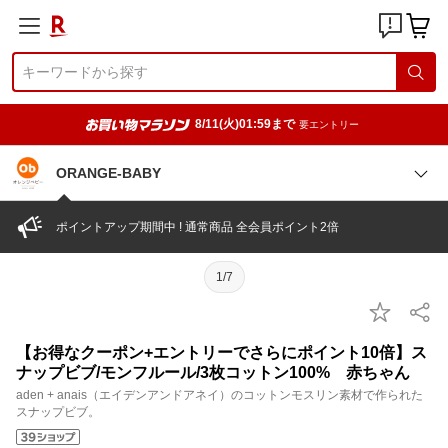
8/11(火)01:59まで
要エントリー
ORANGE-BABY
ポイントアップ期間中 ! 通常商品 全会員ポイント2倍
1/7
【お得なクーポン+エントリーでさらにポイント10倍】ス
ナップビブ/モンフルール/3枚コットン100% 赤ちゃん
aden + anais（エイデンアンドアネイ）のコットンモスリン素材で作られた
スナップビブ。