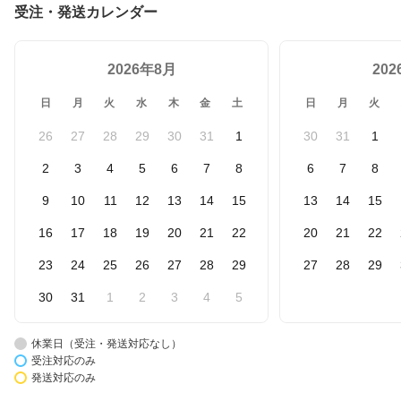
受注・発送カレンダー
2026年8月
20
日
月
火
水
木
金
土
日
月
火
26
27
28
29
30
31
1
30
31
1
2
3
4
5
6
7
8
6
7
8
9
10
11
12
13
14
15
13
14
15
16
17
18
19
20
21
22
20
21
22
23
24
25
26
27
28
29
27
28
29
30
31
1
2
3
4
5
休業日（受注・発送対応なし）
受注対応のみ
発送対応のみ